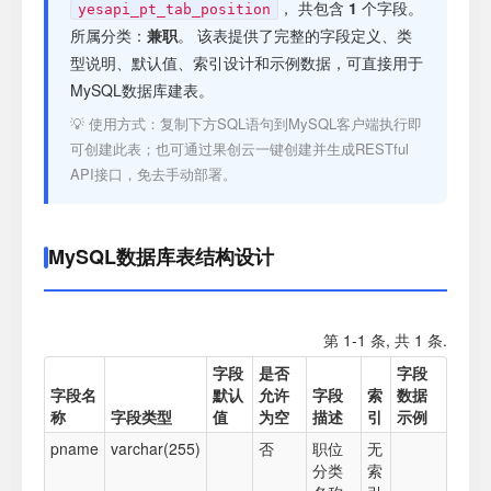
注册
， 共包含
1
个字段。
yesapi_pt_tab_position
所属分类：
兼职
。 该表提供了完整的字段定义、类
型说明、默认值、索引设计和示例数据，可直接用于
登录
MySQL数据库建表。
💡 使用方式：复制下方SQL语句到MySQL客户端执行即
接口测试
可创建此表；也可通过果创云一键创建并生成RESTful
API接口，免去手动部署。
MySQL数据库表结构设计
第 1-1 条, 共 1 条.
字段
是否
字段
字段名
默认
允许
字段
索
数据
称
字段类型
值
为空
描述
引
示例
pname
varchar(255)
否
职位
无
分类
索