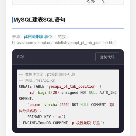
名称
引
MySQL建表SQL语句
来源：
pt校园兼职-职位
| 链接：
https://open.yesapi.cn/tablelist/yesapi_pt_tab_position.html
SQL
复制代码
-- 数据库大全：pt校园兼职-职位
-- 来源：YesApi.cn
CREATE
TABLE
`yesapi_pt_tab_position`
 (

`id`
bigint
(
20
) 
unsigned
NOT
NULL
 AUTO_INC
REMENT,

`pname`
varchar
(
255
) 
NOT
NULL
COMMENT
'职
位分类名称'
,

    PRIMARY 
KEY
 (
`id`
)

) 
ENGINE
=
InnoDB
COMMENT
'pt校园兼职-职位'
;