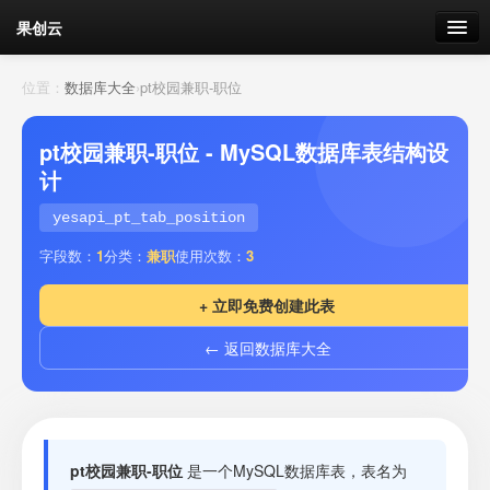
果创云
数据表单
位置：
数据库大全
›
pt校园兼职-职位
API接口
pt校园兼职-职位 - MySQL数据库表结构设
计
云存储
yesapi_pt_tab_position
流量
剩余接口流量
字段数：
1
分类：
兼职
使用次数：
3
我的
+ 立即免费创建此表
← 返回数据库大全
套餐
加流量
pt校园兼职-职位
是一个MySQL数据库表，表名为