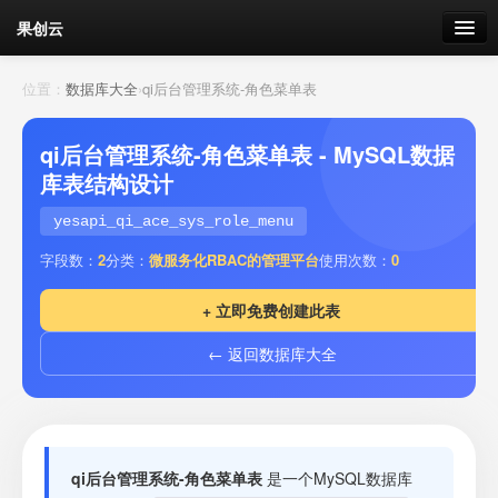
果创云
数据表单
位置：
数据库大全
›
qi后台管理系统-角色菜单表
API接口
qi后台管理系统-角色菜单表 - MySQL数据
库表结构设计
云存储
yesapi_qi_ace_sys_role_menu
流量
剩余接口流量
字段数：
2
分类：
微服务化RBAC的管理平台
使用次数：
0
我的
+ 立即免费创建此表
← 返回数据库大全
套餐
加流量
qi后台管理系统-角色菜单表
是一个MySQL数据库