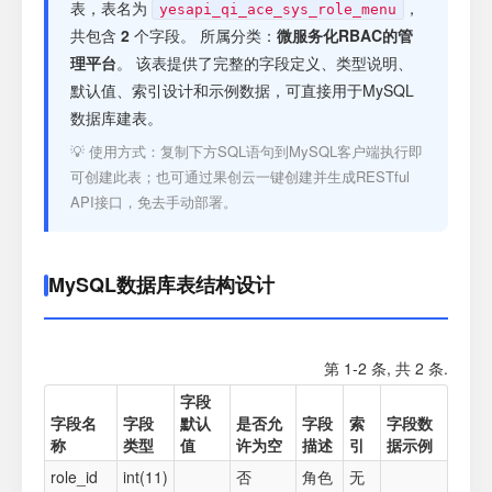
注册
表，表名为
，
yesapi_qi_ace_sys_role_menu
共包含
2
个字段。 所属分类：
微服务化RBAC的管
理平台
。 该表提供了完整的字段定义、类型说明、
登录
默认值、索引设计和示例数据，可直接用于MySQL
数据库建表。
接口测试
💡 使用方式：复制下方SQL语句到MySQL客户端执行即
可创建此表；也可通过果创云一键创建并生成RESTful
API接口，免去手动部署。
MySQL数据库表结构设计
第 1-2 条, 共 2 条.
字段
字段名
字段
默认
是否允
字段
索
字段数
称
类型
值
许为空
描述
引
据示例
role_id
int(11)
否
角色
无