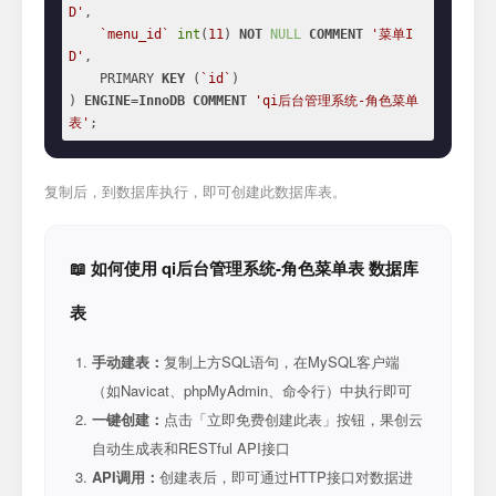
D'
,

`menu_id`
int
(
11
) 
NOT
NULL
COMMENT
'菜单I
D'
,

    PRIMARY 
KEY
 (
`id`
)

) 
ENGINE
=
InnoDB
COMMENT
'qi后台管理系统-角色菜单
表'
;
复制后，到数据库执行，即可创建此数据库表。
📖 如何使用 qi后台管理系统-角色菜单表 数据库
表
手动建表：
复制上方SQL语句，在MySQL客户端
（如Navicat、phpMyAdmin、命令行）中执行即可
一键创建：
点击「立即免费创建此表」按钮，果创云
自动生成表和RESTful API接口
API调用：
创建表后，即可通过HTTP接口对数据进