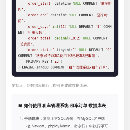
`order_start`
 datetime 
NULL
COMMENT
'取车时
间'
,

`order_end`
 datetime 
NULL
COMMENT
'还车时
间'
,

`order_days`
int
(
11
) 
NULL
DEFAULT
'1'
COMM
ENT
'租用天数'
,

`order_total`
decimal
(
10
,
2
) 
NULL
COMMENT
'总费用'
,

`order_status`
 tinyint(
1
) 
NULL
DEFAULT
'0'
COMMENT
'状态:0待取车1使用中2已还车3已取消'
,

    PRIMARY 
KEY
 (
`id`
)

) 
ENGINE
=
InnoDB
COMMENT
'租车管理系统-租车订单'
;
复制后，到数据库执行，即可创建此数据库表。
📖 如何使用 租车管理系统-租车订单 数据库表
手动建表：
复制上方SQL语句，在MySQL客户端
（如Navicat、phpMyAdmin、命令行）中执行即可