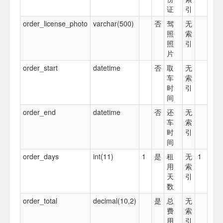
证
引
order_license_photo
varchar(500)
否
驾
无
照
索
照
引
片
order_start
datetime
否
取
无
车
索
时
引
间
order_end
datetime
否
还
无
车
索
时
引
间
order_days
int(11)
1
是
租
无
1
用
索
天
引
数
order_total
decimal(10,2)
是
总
无
费
索
用
引