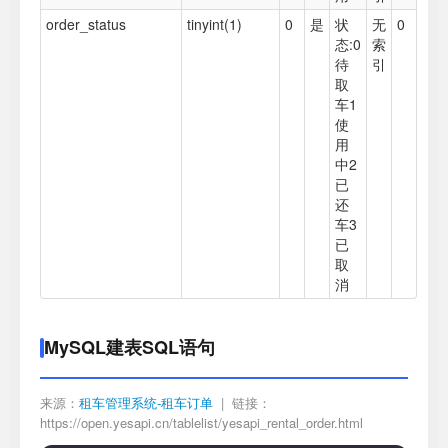
order_status
tinyint(1)
0
是
状
无
0
态:0
索
待
引
取
车1
使
用
中2
已
还
车3
已
取
消
MySQL建表SQL语句
来源：
租车管理系统-租车订单
| 链接：
https://open.yesapi.cn/tablelist/yesapi_rental_order.html