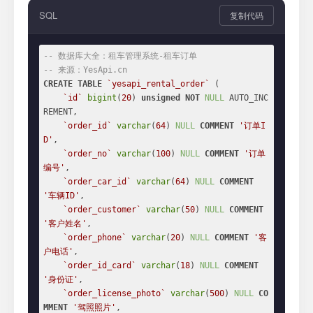
SQL
复制代码
-- 数据库大全：租车管理系统-租车订单
-- 来源：YesApi.cn
CREATE
TABLE
`yesapi_rental_order`
 (

`id`
bigint
(
20
) 
unsigned
NOT
NULL
 AUTO_INC
REMENT,

`order_id`
varchar
(
64
) 
NULL
COMMENT
'订单I
D'
,

`order_no`
varchar
(
100
) 
NULL
COMMENT
'订单
编号'
,

`order_car_id`
varchar
(
64
) 
NULL
COMMENT
'车辆ID'
,

`order_customer`
varchar
(
50
) 
NULL
COMMENT
'客户姓名'
,

`order_phone`
varchar
(
20
) 
NULL
COMMENT
'客
户电话'
,

`order_id_card`
varchar
(
18
) 
NULL
COMMENT
'身份证'
,

`order_license_photo`
varchar
(
500
) 
NULL
CO
MMENT
'驾照照片'
,
