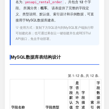
注册
名为
， 共包含
12
个字
yesapi_rental_order
段。 所属分类：
租车
。 该表提供了完整的字段定
义、类型说明、默认值、索引设计和示例数据，可直
登录
接用于MySQL数据库建表。
💡 使用方式：复制下方SQL语句到MySQL客户端执行即
接口测试
可创建此表；也可通过果创云一键创建并生成RESTful
API接口，免去手动部署。
MySQL数据库表结构设计
第 1-12 条, 共 12 条.
是
字
字
否
段
段
允
字
数
默
许
段
据
认
为
描
索
示
字段名称
字段类型
值
空
述
引
例