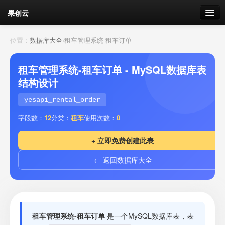
果创云
数据表单
位置：
数据库大全
›
租车管理系统-租车订单
API接口
租车管理系统-租车订单 - MySQL数据库表
结构设计
云存储
yesapi_rental_order
流量
剩余接口流量
字段数：
12
分类：
租车
使用次数：
0
我的
+ 立即免费创建此表
← 返回数据库大全
套餐
加流量
租车管理系统-租车订单
是一个MySQL数据库表，表