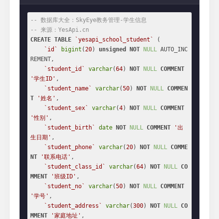
-- 数据库大全：SkyEye教务管理-学生信息
-- 来源：YesApi.cn
CREATE
TABLE
`yesapi_school_student`
 (

`id`
bigint
(
20
) 
unsigned
NOT
NULL
 AUTO_INC
REMENT,

`student_id`
varchar
(
64
) 
NOT
NULL
COMMENT
'学生ID'
,

`student_name`
varchar
(
50
) 
NOT
NULL
COMMEN
T
'姓名'
,

`student_sex`
varchar
(
4
) 
NOT
NULL
COMMENT
'性别'
,

`student_birth`
date
NOT
NULL
COMMENT
'出
生日期'
,

`student_phone`
varchar
(
20
) 
NOT
NULL
COMME
NT
'联系电话'
,

`student_class_id`
varchar
(
64
) 
NOT
NULL
CO
MMENT
'班级ID'
,

`student_no`
varchar
(
50
) 
NOT
NULL
COMMENT
'学号'
,

`student_address`
varchar
(
300
) 
NOT
NULL
CO
MMENT
'家庭地址'
,
