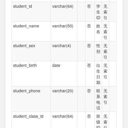
student_id
varchar(64)
否
学
无
生
索
ID
引
student_name
varchar(50)
否
姓
无
名
索
引
student_sex
varchar(4)
否
性
无
别
索
引
student_birth
date
否
出
无
生
索
日
引
期
student_phone
varchar(20)
否
联
无
系
索
电
引
话
student_class_id
varchar(64)
否
班
无
级
索
ID
引