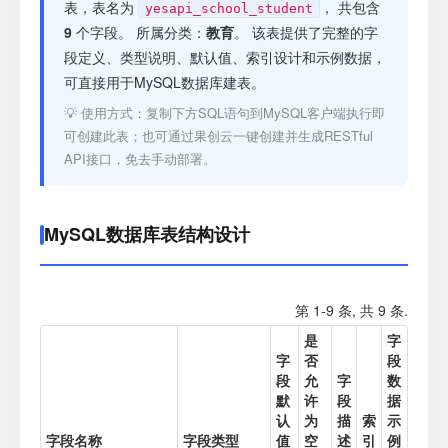
注册
表，表名为
， 共包含
yesapi_school_student
9
个字段。 所属分类：
教育
。 该表提供了完整的字
段定义、类型说明、默认值、索引设计和示例数据，
登录
可直接用于MySQL数据库建表。
💡 使用方式：复制下方SQL语句到MySQL客户端执行即
接口测试
可创建此表；也可通过果创云一键创建并生成RESTful
API接口，免去手动部署。
MySQL数据库表结构设计
第 1-9 条, 共 9 条.
是
字
字
否
段
段
允
字
数
默
许
段
据
认
为
描
索
示
字段名称
字段类型
值
空
述
引
例