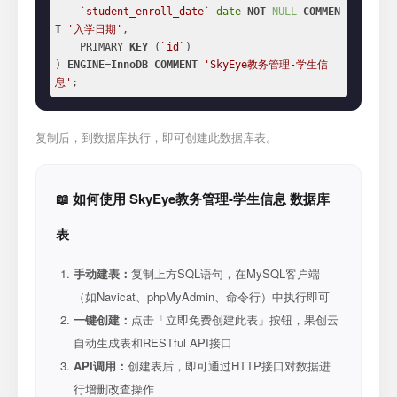
`student_enroll_date`
date
NOT
NULL
COMMEN
T
'入学日期'
,

    PRIMARY 
KEY
 (
`id`
)

) 
ENGINE
=
InnoDB
COMMENT
'SkyEye教务管理-学生信
息'
;
复制后，到数据库执行，即可创建此数据库表。
📖 如何使用 SkyEye教务管理-学生信息 数据库
表
手动建表：
复制上方SQL语句，在MySQL客户端
（如Navicat、phpMyAdmin、命令行）中执行即可
一键创建：
点击「立即免费创建此表」按钮，果创云
自动生成表和RESTful API接口
API调用：
创建表后，即可通过HTTP接口对数据进
行增删改查操作