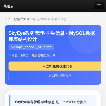
果创云
数据表单
位置：
数据库大全
›
SkyEye教务管理-学生信息
API接口
SkyEye教务管理-学生信息 - MySQL数据
库表结构设计
云存储
yesapi_school_student
流量
剩余接口流量
字段数：
9
分类：
教育
使用次数：
0
我的
+ 立即免费创建此表
← 返回数据库大全
套餐
加流量
SkyEye教务管理-学生信息
是一个MySQL数据库