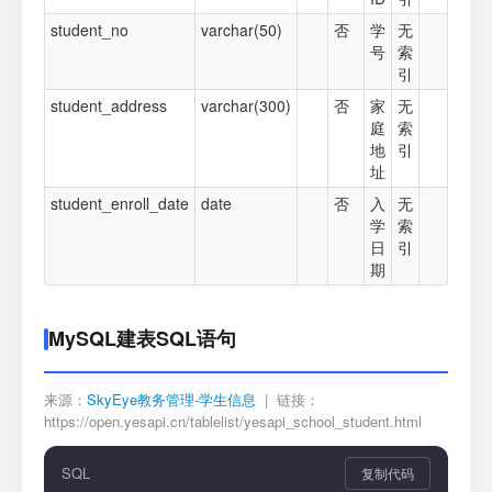
student_no
varchar(50)
否
学
无
号
索
引
student_address
varchar(300)
否
家
无
庭
索
地
引
址
student_enroll_date
date
否
入
无
学
索
日
引
期
MySQL建表SQL语句
来源：
SkyEye教务管理-学生信息
| 链接：
https://open.yesapi.cn/tablelist/yesapi_school_student.html
SQL
复制代码