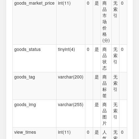
goods_market_price
int(11)
0
是
商
无
0
品
索
市
引
场
价
格
(分)
goods_status
tinyint(4)
0
是
商
无
0
品
索
状
引
态
goods_tag
varchar(200)
是
商
无
品
索
标
引
签
goods_img
varchar(255)
是
商
无
品
索
图
引
片
view_times
int(11)
0
是
人
无
0
气
索