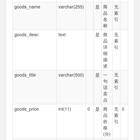
goods_name
varchar(255)
是
商
无
品
索
名
引
称
goods_desc
text
是
商
无
品
索
详
引
细
描
述
goods_title
varchar(500)
是
一
无
句
索
话
引
卖
点
goods_price
int(11)
0
是
商
无
0
品
索
价
引
格
(分)