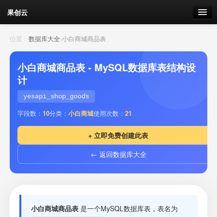
果创云
数据表单
位置：
数据库大全
›
小白商城商品表
API接口
小白商城商品表 - MySQL数据库表结构设
计
云存储
yesapi_shop_goods
流量
剩余接口流量
字段数：
10
分类：
小白商城
使用次数：
21
我的
+ 立即免费创建此表
← 返回数据库大全
套餐
加流量
小白商城商品表
是一个MySQL数据库表，表名为