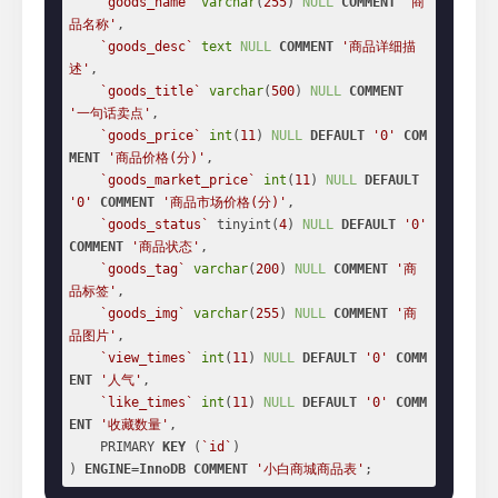
`goods_name`
varchar
(
255
) 
NULL
COMMENT
'商
品名称'
,

`goods_desc`
text
NULL
COMMENT
'商品详细描
述'
,

`goods_title`
varchar
(
500
) 
NULL
COMMENT
'一句话卖点'
,

`goods_price`
int
(
11
) 
NULL
DEFAULT
'0'
COM
MENT
'商品价格(分)'
,

`goods_market_price`
int
(
11
) 
NULL
DEFAULT
'0'
COMMENT
'商品市场价格(分)'
,

`goods_status`
 tinyint(
4
) 
NULL
DEFAULT
'0'
COMMENT
'商品状态'
,

`goods_tag`
varchar
(
200
) 
NULL
COMMENT
'商
品标签'
,

`goods_img`
varchar
(
255
) 
NULL
COMMENT
'商
品图片'
,

`view_times`
int
(
11
) 
NULL
DEFAULT
'0'
COMM
ENT
'人气'
,

`like_times`
int
(
11
) 
NULL
DEFAULT
'0'
COMM
ENT
'收藏数量'
,

    PRIMARY 
KEY
 (
`id`
)

) 
ENGINE
=
InnoDB
COMMENT
'小白商城商品表'
;