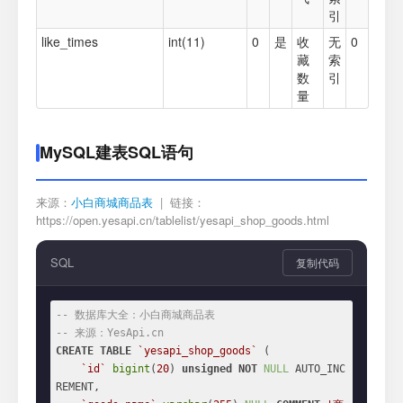
引
like_times
int(11)
0
是
收
无
0
藏
索
数
引
量
MySQL建表SQL语句
来源：
小白商城商品表
| 链接：
https://open.yesapi.cn/tablelist/yesapi_shop_goods.html
SQL
复制代码
-- 数据库大全：小白商城商品表
-- 来源：YesApi.cn
CREATE
TABLE
`yesapi_shop_goods`
 (

`id`
bigint
(
20
) 
unsigned
NOT
NULL
 AUTO_INC
REMENT,
