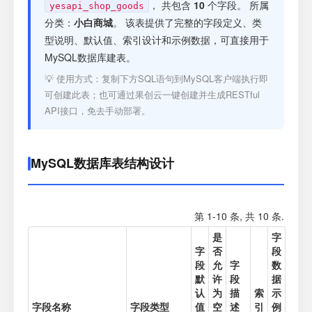
注册
， 共包含
10
个字段。 所属
yesapi_shop_goods
分类：
小白商城
。 该表提供了完整的字段定义、类
型说明、默认值、索引设计和示例数据，可直接用于
登录
MySQL数据库建表。
💡 使用方式：复制下方SQL语句到MySQL客户端执行即
接口测试
可创建此表；也可通过果创云一键创建并生成RESTful
API接口，免去手动部署。
MySQL数据库表结构设计
第 1-10 条, 共 10 条.
是
字
字
否
段
段
允
字
数
默
许
段
据
认
为
描
索
示
字段名称
字段类型
值
空
述
引
例