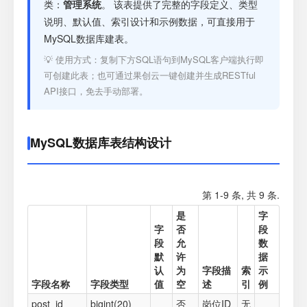
注册
类：
管理系统
。 该表提供了完整的字段定义、类型
说明、默认值、索引设计和示例数据，可直接用于
MySQL数据库建表。
登录
💡 使用方式：复制下方SQL语句到MySQL客户端执行即
可创建此表；也可通过果创云一键创建并生成RESTful
接口测试
API接口，免去手动部署。
MySQL数据库表结构设计
第 1-9 条, 共 9 条.
是
字
字
否
段
段
允
数
默
许
据
认
为
字段描
索
示
字段名称
字段类型
值
空
述
引
例
post_id
bigint(20)
否
岗位ID
无