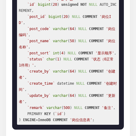
`id`
bigint
(
20
) 
unsigned
NOT
NULL
 AUTO_INC
REMENT,

`post_id`
bigint
(
20
) 
NULL
COMMENT
'岗位I
D'
,

`post_code`
varchar
(
64
) 
NULL
COMMENT
'岗位
编码'
,

`post_name`
varchar
(
50
) 
NULL
COMMENT
'岗位
名称'
,

`post_sort`
int
(
4
) 
NULL
COMMENT
'显示顺序'
,

`status`
char
(
1
) 
NULL
COMMENT
'状态（0正常 
1停用）'
,

`create_by`
varchar
(
64
) 
NULL
COMMENT
'创建
者'
,

`create_time`
 datetime 
NULL
COMMENT
'创建时
间'
,

`update_by`
varchar
(
64
) 
NULL
COMMENT
'更新
者'
,

`remark`
varchar
(
500
) 
NULL
COMMENT
'备注'
,

    PRIMARY 
KEY
 (
`id`
)

) 
ENGINE
=
InnoDB
COMMENT
'岗位信息表'
;