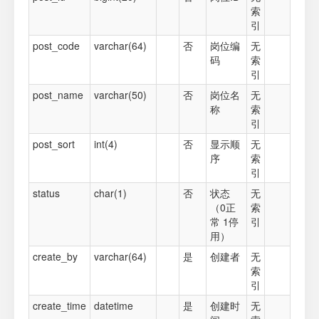
索
引
post_code
varchar(64)
否
岗位编
无
码
索
引
post_name
varchar(50)
否
岗位名
无
称
索
引
post_sort
int(4)
否
显示顺
无
序
索
引
status
char(1)
否
状态
无
（0正
索
常 1停
引
用）
create_by
varchar(64)
是
创建者
无
索
引
create_time
datetime
是
创建时
无