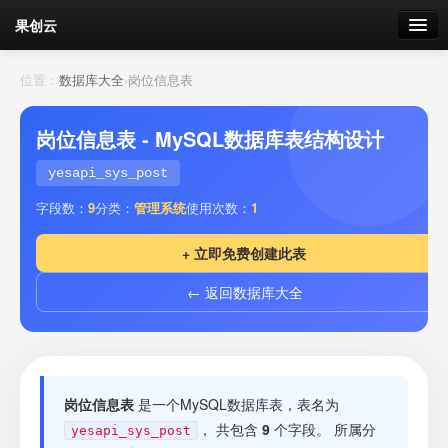
果创云
数据表单
位置：
数据库大全
›
岗位信息表
API接口
岗位信息表 - MySQL数据库表结构设计
云存储
yesapi_sys_post
字段数：
9
分类：
管理系统
使用次数：
1
流量
剩余接口流量
+ 立即免费创建此表
我的
← 返回数据库大全
套餐
加流量
岗位信息表
是一个MySQL数据库表，表名为
， 共包含
9
个字段。 所属分
yesapi_sys_post