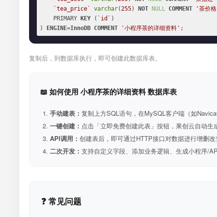
`tea_price`
varchar
(
255
) 
NOT
NULL
COMMENT
'茶价格
    PRIMARY 
KEY
 (
`id`
)

) 
ENGINE
=
InnoDB
COMMENT
'小程序茶的详细资料'
;
复制后，到数据库执行，即可创建此数据库表。
📖 如何使用 小程序茶的详细资料 数据库表
手动建表：
复制上方SQL语句，在MySQL客户端（如Navica
一键创建：
点击「立即免费创建此表」按钮，果创云自动生成表和R
API调用：
创建表后，即可通过HTTP接口对数据进行增删改
二次开发：
支持自定义字段、添加业务逻辑、生成小程序/A
❓ 常见问题