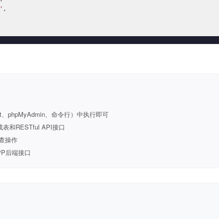
'
,

t、phpMyAdmin、命令行）中执行即可
ESTful API接口
查操作
PP后端接口