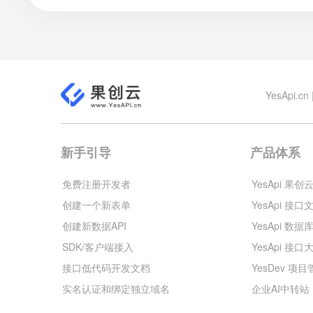
YesApi
新手引导
产品体系
免费注册开发者
YesApi 果创
创建一个新表单
YesApi 接口
创建新数据API
YesApi 数据
SDK/客户端接入
YesApi 接口
接口低代码开发文档
YesDev 项
实名认证和绑定独立域名
企业AI中转站