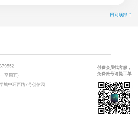
回到顶部 ↑
679552
付费会员找客服，
免费账号请提工单
 (周一至周五)
学城中环西路7号创信园