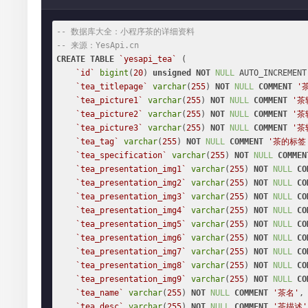
-- 数据库大全：小程序茶的详细资料
-- 来源：YesApi.cn
CREATE
TABLE
`yesapi_tea`
 (

`id`
bigint
(
20
) 
unsigned
NOT
NULL
 AUTO_INCREMENT,
`tea_titlepage`
varchar
(
255
) 
NOT
NULL
COMMENT
'
`tea_picture1`
varchar
(
255
) 
NOT
NULL
COMMENT
'茶
`tea_picture2`
varchar
(
255
) 
NOT
NULL
COMMENT
'茶
`tea_picture3`
varchar
(
255
) 
NOT
NULL
COMMENT
'茶
`tea_tag`
varchar
(
255
) 
NOT
NULL
COMMENT
'茶的标签
`tea_specification`
varchar
(
255
) 
NOT
NULL
COMMEN
`tea_presentation_img1`
varchar
(
255
) 
NOT
NULL
CO
`tea_presentation_img2`
varchar
(
255
) 
NOT
NULL
CO
`tea_presentation_img3`
varchar
(
255
) 
NOT
NULL
CO
`tea_presentation_img4`
varchar
(
255
) 
NOT
NULL
CO
`tea_presentation_img5`
varchar
(
255
) 
NOT
NULL
CO
`tea_presentation_img6`
varchar
(
255
) 
NOT
NULL
CO
`tea_presentation_img7`
varchar
(
255
) 
NOT
NULL
CO
`tea_presentation_img8`
varchar
(
255
) 
NOT
NULL
CO
`tea_presentation_img9`
varchar
(
255
) 
NOT
NULL
CO
`tea_name`
varchar
(
255
) 
NOT
NULL
COMMENT
'茶名'
,

`tea_desc`
varchar
(
255
) 
NOT
NULL
COMMENT
'茶描述'