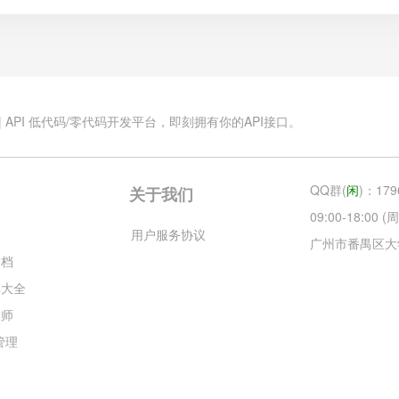
.cn | API 低代码/零代码开发平台，即刻拥有你的API接口。
QQ群(
闲
)：179
关于我们
09:00-18:00
云
用户服务协议
广州市番禺区大
文档
库大全
大师
目管理