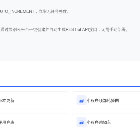
ULL AUTO_INCREMENT，自增无符号整数。
通过果创云平台一键创建并自动生成RESTful API接口，无需手动部署。
版本更新
🗃
小程序顶部轮播图
序用户表
🗃
小程序购物车