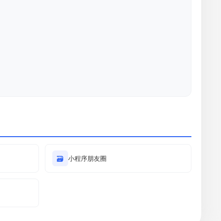
🗃
小程序朋友圈