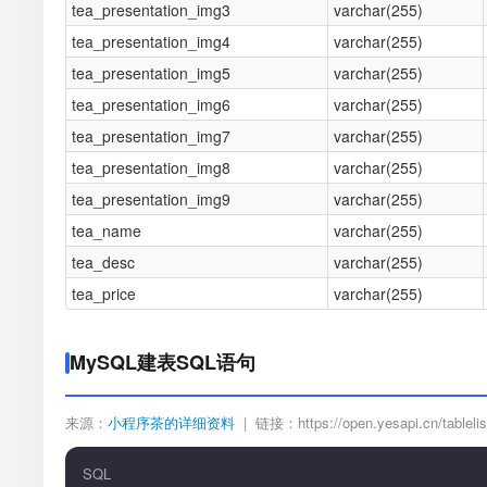
tea_presentation_img3
varchar(255)
tea_presentation_img4
varchar(255)
tea_presentation_img5
varchar(255)
tea_presentation_img6
varchar(255)
tea_presentation_img7
varchar(255)
tea_presentation_img8
varchar(255)
tea_presentation_img9
varchar(255)
tea_name
varchar(255)
tea_desc
varchar(255)
tea_price
varchar(255)
MySQL建表SQL语句
来源：
小程序茶的详细资料
| 链接：https://open.yesapi.cn/tablelist
SQL