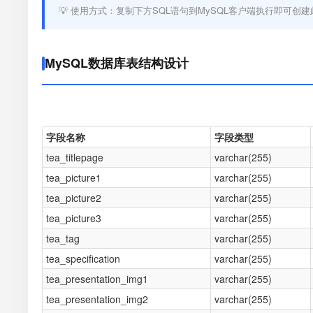
💡 使用方式：复制下方SQL语句到MySQL客户端执行即可创建
MySQL数据库表结构设计
字段名称
字段类型
tea_titlepage
varchar(255)
tea_picture1
varchar(255)
tea_picture2
varchar(255)
tea_picture3
varchar(255)
tea_tag
varchar(255)
tea_specification
varchar(255)
tea_presentation_img1
varchar(255)
tea_presentation_img2
varchar(255)