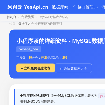
果创云 YesApi.cn
数据库
接口管理
(0)
(0)
免费资源
控制台
/
/
MySQL数据库表结构
位置：
数据库大全
›
小程序茶的详细资料
小程序茶的详细资料 - MySQL数
yesapi_tea
字段数：
18
分类：
开发
使用次数：
262
+ 立即免费创建此表
← 返回数据库大全
小程序茶的详细资料
是一个MySQL数据库表，表名为
ye
用于MySQL数据库建表。