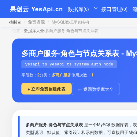
果创云 YesApi.cn
数据库
接口管理
(0)
(0)
免费资源
控制台
/
/
MySQL数据库表结构
位置：
数据库大全
›
多商户服务-角色与节点关系表
多商户服务-角色与节点关系表 - M
yesapi_ts_yesapi_ts_system_auth_node
字段数：
2
分类：
多商户服务
使用次数：
1
+ 立即免费创建此表
← 返回数据库大全
多商户服务-角色与节点关系表
是一个MySQL数据库表，
类型说明、默认值、索引设计和示例数据，可直接用于MyS