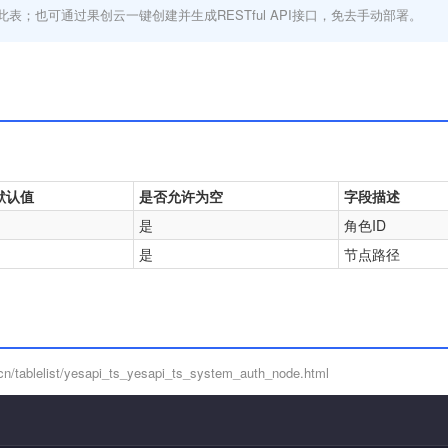
此表；也可通过果创云一键创建并生成RESTful API接口，免去手动部署。
默认值
是否允许为空
字段描述
是
角色ID
是
节点路径
/tablelist/yesapi_ts_yesapi_ts_system_auth_node.html