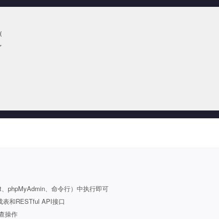
(



t、phpMyAdmin、命令行）中执行即可
ESTful API接口
查操作