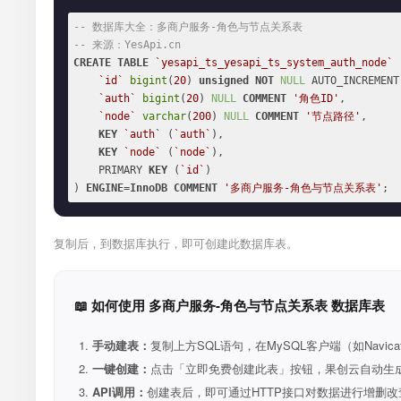
-- 数据库大全：多商户服务-角色与节点关系表
-- 来源：YesApi.cn
CREATE
TABLE
`yesapi_ts_yesapi_ts_system_auth_node`
 
`id`
bigint
(
20
) 
unsigned
NOT
NULL
 AUTO_INCREMENT,
`auth`
bigint
(
20
) 
NULL
COMMENT
'角色ID'
,

`node`
varchar
(
200
) 
NULL
COMMENT
'节点路径'
,

KEY
`auth`
 (
`auth`
),

KEY
`node`
 (
`node`
),

    PRIMARY 
KEY
 (
`id`
)

) 
ENGINE
=
InnoDB
COMMENT
'多商户服务-角色与节点关系表'
;
复制后，到数据库执行，即可创建此数据库表。
📖 如何使用 多商户服务-角色与节点关系表 数据库表
手动建表：
复制上方SQL语句，在MySQL客户端（如Navica
一键创建：
点击「立即免费创建此表」按钮，果创云自动生成表和R
API调用：
创建表后，即可通过HTTP接口对数据进行增删改