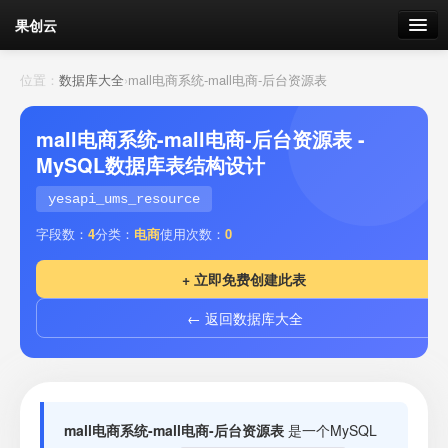
果创云
数据表单
位置：
数据库大全
›
mall电商系统-mall电商-后台资源表
API接口
mall电商系统-mall电商-后台资源表 -
MySQL数据库表结构设计
云存储
yesapi_ums_resource
流量
剩余接口流量
字段数：
4
分类：
电商
使用次数：
0
我的
+ 立即免费创建此表
← 返回数据库大全
套餐
加流量
mall电商系统-mall电商-后台资源表
是一个MySQL