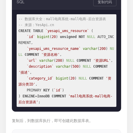
SQL
复制代码
-- 数据库大全：mall电商系统-mall电商-后台资源表
-- 来源：YesApi.cn
CREATE
TABLE
`yesapi_ums_resource`
 (

`id`
bigint
(
20
) 
unsigned
NOT
NULL
 AUTO_INC
REMENT,

`yesapi_ums_resource_name`
varchar
(
200
) 
NU
LL
COMMENT
'资源名称'
,

`url`
varchar
(
200
) 
NULL
COMMENT
'资源URL'
,

`description`
varchar
(
500
) 
NULL
COMMENT
'描述'
,

`category_id`
bigint
(
20
) 
NULL
COMMENT
'资
源分类ID'
,

    PRIMARY 
KEY
 (
`id`
)

) 
ENGINE
=
InnoDB
COMMENT
'mall电商系统-mall电商-
后台资源表'
;
复制后，到数据库执行，即可创建此数据库表。