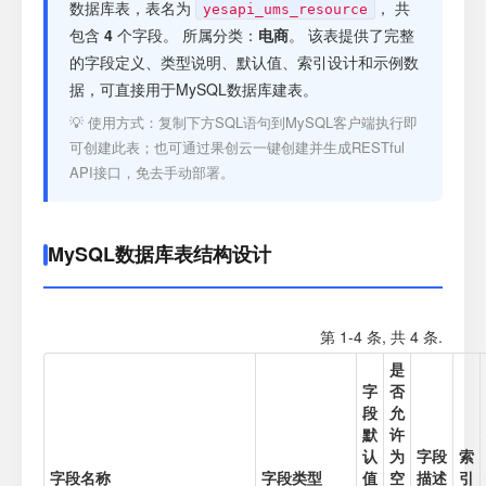
注册
数据库表，表名为
， 共
yesapi_ums_resource
包含
4
个字段。 所属分类：
电商
。 该表提供了完整
的字段定义、类型说明、默认值、索引设计和示例数
登录
据，可直接用于MySQL数据库建表。
💡 使用方式：复制下方SQL语句到MySQL客户端执行即
接口测试
可创建此表；也可通过果创云一键创建并生成RESTful
API接口，免去手动部署。
MySQL数据库表结构设计
第 1-4 条, 共 4 条.
是
字
否
段
允
默
许
认
为
字段
索
字段名称
字段类型
值
空
描述
引