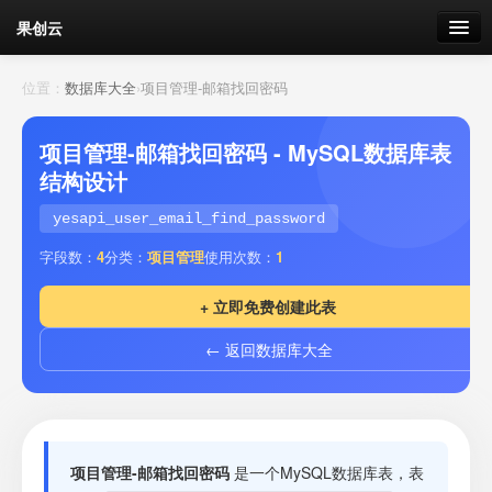
果创云
数据表单
位置：
数据库大全
›
项目管理-邮箱找回密码
API接口
项目管理-邮箱找回密码 - MySQL数据库表
结构设计
云存储
yesapi_user_email_find_password
流量
剩余接口流量
字段数：
4
分类：
项目管理
使用次数：
1
我的
+ 立即免费创建此表
← 返回数据库大全
套餐
加流量
项目管理-邮箱找回密码
是一个MySQL数据库表，表