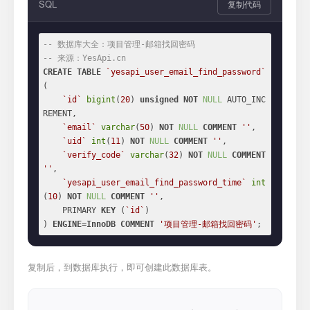
SQL
复制代码
-- 数据库大全：项目管理-邮箱找回密码
-- 来源：YesApi.cn
CREATE
TABLE
`yesapi_user_email_find_password`
(

`id`
bigint
(
20
) 
unsigned
NOT
NULL
 AUTO_INC
REMENT,

`email`
varchar
(
50
) 
NOT
NULL
COMMENT
''
,

`uid`
int
(
11
) 
NOT
NULL
COMMENT
''
,

`verify_code`
varchar
(
32
) 
NOT
NULL
COMMENT
''
,

`yesapi_user_email_find_password_time`
int
(
10
) 
NOT
NULL
COMMENT
''
,

    PRIMARY 
KEY
 (
`id`
)

) 
ENGINE
=
InnoDB
COMMENT
'项目管理-邮箱找回密码'
;
复制后，到数据库执行，即可创建此数据库表。