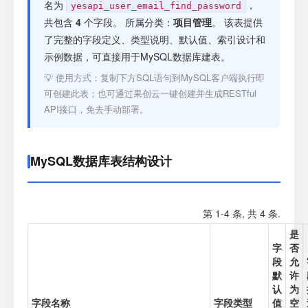
注册
名为
，
yesapi_user_email_find_password
共包含
4
个字段。 所属分类：
项目管理
。 该表提供
了完整的字段定义、类型说明、默认值、索引设计和
登录
示例数据，可直接用于MySQL数据库建表。
💡 使用方式：复制下方SQL语句到MySQL客户端执行即
接口测试
可创建此表；也可通过果创云一键创建并生成RESTful
API接口，免去手动部署。
MySQL数据库表结构设计
第 1-4 条, 共 4 条.
是
字
否
段
允
默
许
认
为
字段名称
字段类型
值
空