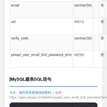
email
varchar(50)
否
uid
int(11)
否
verify_code
varchar(32)
否
yesapi_user_email_find_password_time
int(10)
否
MySQL建表SQL语句
来源：
项目管理-邮箱找回密码
| 链接：
https://open.yesapi.cn/tablelist/yesapi_user_email_find_password.htm