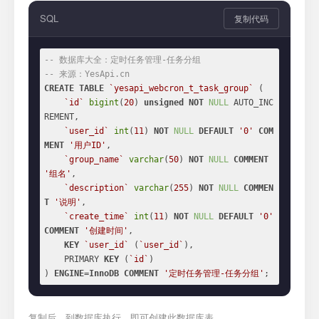
SQL
复制代码
-- 数据库大全：定时任务管理-任务分组
-- 来源：YesApi.cn
CREATE
TABLE
`yesapi_webcron_t_task_group`
 (

`id`
bigint
(
20
) 
unsigned
NOT
NULL
 AUTO_INC
REMENT,

`user_id`
int
(
11
) 
NOT
NULL
DEFAULT
'0'
COM
MENT
'用户ID'
,

`group_name`
varchar
(
50
) 
NOT
NULL
COMMENT
'组名'
,

`description`
varchar
(
255
) 
NOT
NULL
COMMEN
T
'说明'
,

`create_time`
int
(
11
) 
NOT
NULL
DEFAULT
'0'
COMMENT
'创建时间'
,

KEY
`user_id`
 (
`user_id`
),

    PRIMARY 
KEY
 (
`id`
)

) 
ENGINE
=
InnoDB
COMMENT
'定时任务管理-任务分组'
;
复制后，到数据库执行，即可创建此数据库表。