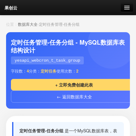
果创云
数据表单
位置：
数据库大全
›
定时任务管理-任务分组
API接口
定时任务管理-任务分组 - MySQL数据库表
结构设计
云存储
yesapi_webcron_t_task_group
流量
剩余接口流量
字段数：
4
分类：
定时任务
使用次数：
2
我的
+ 立即免费创建此表
← 返回数据库大全
套餐
加流量
定时任务管理-任务分组
是一个MySQL数据库表，表