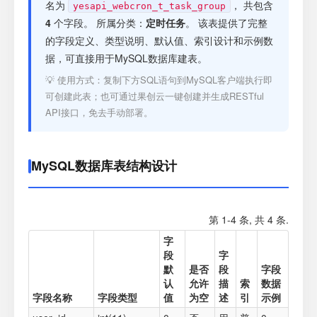
注册
名为
， 共包含
yesapi_webcron_t_task_group
4
个字段。 所属分类：
定时任务
。 该表提供了完整
的字段定义、类型说明、默认值、索引设计和示例数
登录
据，可直接用于MySQL数据库建表。
💡 使用方式：复制下方SQL语句到MySQL客户端执行即
接口测试
可创建此表；也可通过果创云一键创建并生成RESTful
API接口，免去手动部署。
MySQL数据库表结构设计
第 1-4 条, 共 4 条.
字
段
字
默
是否
段
字段
认
允许
描
索
数据
字段名称
字段类型
值
为空
述
引
示例