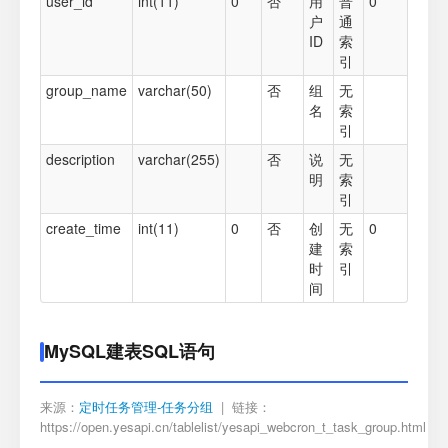
user_id
int(11)
0
否
用
普
0
户
通
ID
索
引
group_name
varchar(50)
否
组
无
名
索
引
description
varchar(255)
否
说
无
明
索
引
create_time
int(11)
0
否
创
无
0
建
索
时
引
间
MySQL建表SQL语句
来源：
定时任务管理-任务分组
| 链接：
https://open.yesapi.cn/tablelist/yesapi_webcron_t_task_group.html