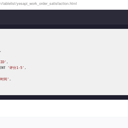
ablelist/yesapi_work_order_satisfaction.html


ID'
,

ENT
'评分1-5'
,

价时间'
,
