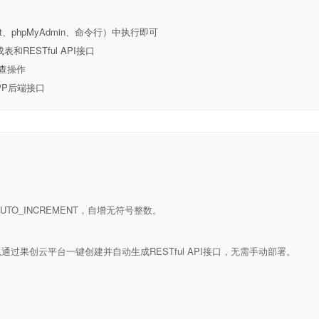
t、phpMyAdmin、命令行）中执行即可
ESTful API接口
查操作
PP后端接口
ULL AUTO_INCREMENT，自增无符号整数。
通过果创云平台一键创建并自动生成RESTful API接口，无需手动部署。