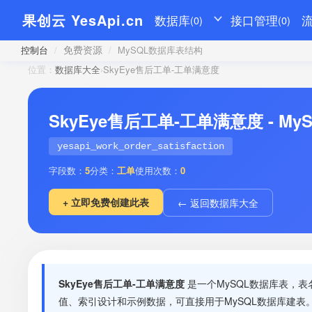
果创云 YesApi.cn
数据库
接口管理
(0)
(0)
免费资源
控制台
/
/
MySQL数据库表结构
位置：
数据库大全
›
SkyEye售后工单-工单满意度
SkyEye售后工单-工单满意度 - 
yesapi_work_order_satisfaction
字段数：
5
分类：
工单
使用次数：
0
+ 立即免费创建此表
← 返回数据库大全
SkyEye售后工单-工单满意度
是一个MySQL数据库表，表
值、索引设计和示例数据，可直接用于MySQL数据库建表