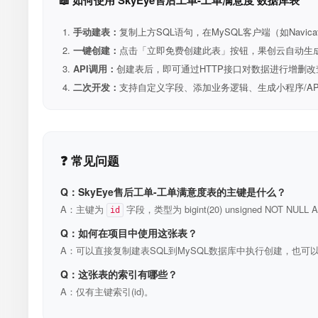
📖 如何使用 SkyEye售后工单-工单满意度 数据库表
手动建表：
复制上方SQL语句，在MySQL客户端（如Navica
一键创建：
点击「立即免费创建此表」按钮，果创云自动生成表和R
API调用：
创建表后，即可通过HTTP接口对数据进行增删改
二次开发：
支持自定义字段、添加业务逻辑、生成小程序/A
❓ 常见问题
Q：SkyEye售后工单-工单满意度表的主键是什么？
A：主键为
字段，类型为 bigint(20) unsigned NOT N
id
Q：如何在项目中使用这张表？
A：可以直接复制建表SQL到MySQL数据库中执行创建，也可以
Q：这张表的索引有哪些？
A：仅有主键索引(id)。