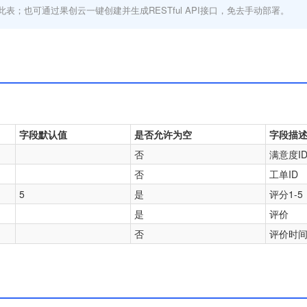
此表；也可通过果创云一键创建并生成RESTful API接口，免去手动部署。
字段默认值
是否允许为空
字段描
否
满意度I
否
工单ID
5
是
评分1-5
是
评价
否
评价时