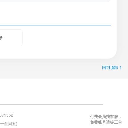
录
回到顶部 ↑
679552
付费会员找客服，
免费账号请提工单
 (周一至周五)