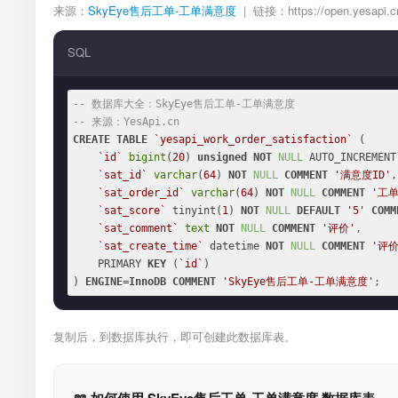
来源：
SkyEye售后工单-工单满意度
| 链接：https://open.yesapi.cn/t
SQL
-- 数据库大全：SkyEye售后工单-工单满意度
-- 来源：YesApi.cn
CREATE
TABLE
`yesapi_work_order_satisfaction`
 (

`id`
bigint
(
20
) 
unsigned
NOT
NULL
 AUTO_INCREMENT,
`sat_id`
varchar
(
64
) 
NOT
NULL
COMMENT
'满意度ID'
,

`sat_order_id`
varchar
(
64
) 
NOT
NULL
COMMENT
'工单
`sat_score`
 tinyint(
1
) 
NOT
NULL
DEFAULT
'5'
COMM
`sat_comment`
text
NOT
NULL
COMMENT
'评价'
,

`sat_create_time`
 datetime 
NOT
NULL
COMMENT
'评
    PRIMARY 
KEY
 (
`id`
)

) 
ENGINE
=
InnoDB
COMMENT
'SkyEye售后工单-工单满意度'
;
复制后，到数据库执行，即可创建此数据库表。