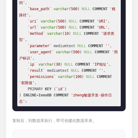
间'
,

`base_path`
varchar
(
500
) 
NULL
COMMENT
'根
路径'
,

`uri`
varchar
(
500
) 
NULL
COMMENT
'URI'
,

`url`
varchar
(
500
) 
NULL
COMMENT
'URL'
,

`method`
varchar
(
10
) 
NULL
COMMENT
'请求类
型'
,

`parameter`
 mediumtext 
NULL
COMMENT
''
,

`user_agent`
varchar
(
500
) 
NULL
COMMENT
'用
户标识'
,

`ip`
varchar
(
30
) 
NULL
COMMENT
'IP地址'
,

`result`
 mediumtext 
NULL
COMMENT
''
,

`permissions`
varchar
(
100
) 
NULL
COMMENT
'权限值'
,

    PRIMARY 
KEY
 (
`id`
)

) 
ENGINE
=
InnoDB
COMMENT
'zheng敏捷开发-操作日
志'
;
复制后，到数据库执行，即可创建此数据库表。