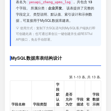
注册
表名为
， 共包含
13
yesapi_zheng_upms_log
个字段。 所属分类：
企业开发
。 该表提供了完整的
字段定义、类型说明、默认值、索引设计和示例数
登录
据，可直接用于MySQL数据库建表。
💡 使用方式：复制下方SQL语句到MySQL客户端执行即
接口测试
可创建此表；也可通过果创云一键创建并生成RESTful
API接口，免去手动部署。
MySQL数据库表结构设计
第 1-13 条, 共 13 条.
字
段
默
是否
字段
认
允许
字段
索
数据
字段名称
字段类型
值
为空
描述
引
示例