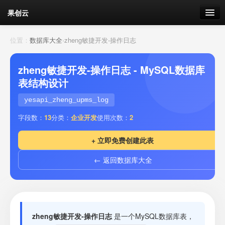
果创云
数据表单
位置：
数据库大全
›
zheng敏捷开发-操作日志
API接口
zheng敏捷开发-操作日志 - MySQL数据库
表结构设计
云存储
yesapi_zheng_upms_log
流量
剩余接口流量
字段数：
13
分类：
企业开发
使用次数：
2
我的
+ 立即免费创建此表
← 返回数据库大全
套餐
加流量
zheng敏捷开发-操作日志
是一个MySQL数据库表，