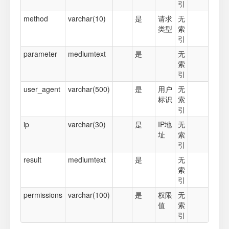
引
method
varchar(10)
是
请求
无
类型
索
引
parameter
mediumtext
是
无
索
引
user_agent
varchar(500)
是
用户
无
标识
索
引
ip
varchar(30)
是
IP地
无
址
索
引
result
mediumtext
是
无
索
引
permissions
varchar(100)
是
权限
无
值
索
引