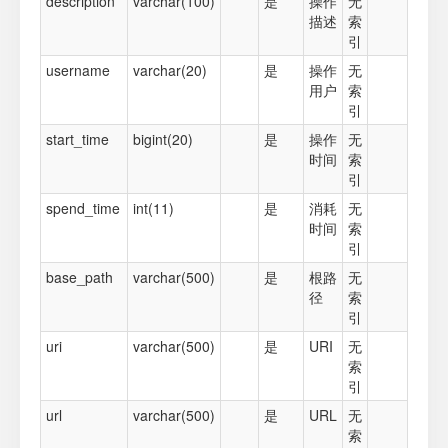
description
varchar(100)
是
操作
无
描述
索
引
username
varchar(20)
是
操作
无
用户
索
引
start_time
bigint(20)
是
操作
无
时间
索
引
spend_time
int(11)
是
消耗
无
时间
索
引
base_path
varchar(500)
是
根路
无
径
索
引
uri
varchar(500)
是
URI
无
索
引
url
varchar(500)
是
URL
无
索