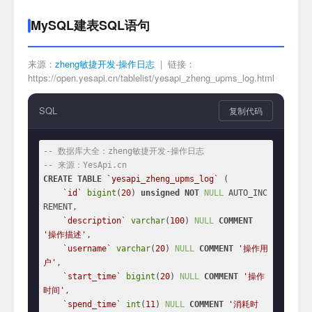
MySQL建表SQL语句
来源：
zheng敏捷开发-操作日志
| 链接：
https://open.yesapi.cn/tablelist/yesapi_zheng_upms_log.html
SQL
复制代码
-- 数据库大全：zheng敏捷开发-操作日志
-- 来源：YesApi.cn
CREATE
TABLE
`yesapi_zheng_upms_log`
 (

`id`
bigint
(
20
) 
unsigned
NOT
NULL
 AUTO_INC
REMENT,

`description`
varchar
(
100
) 
NULL
COMMENT
'操作描述'
,

`username`
varchar
(
20
) 
NULL
COMMENT
'操作用
户'
,

`start_time`
bigint
(
20
) 
NULL
COMMENT
'操作
时间'
,

`spend_time`
int
(
11
) 
NULL
COMMENT
'消耗时