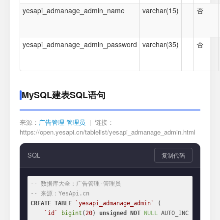
yesapi_admanage_admin_name
varchar(15)
否
yesapi_admanage_admin_password
varchar(35)
否
MySQL建表SQL语句
来源：
广告管理-管理员
| 链接：
https://open.yesapi.cn/tablelist/yesapi_admanage_admin.html
SQL
复制代码
-- 数据库大全：广告管理-管理员
-- 来源：YesApi.cn
CREATE
TABLE
`yesapi_admanage_admin`
 (

`id`
bigint
(
20
) 
unsigned
NOT
NULL
 AUTO_INC