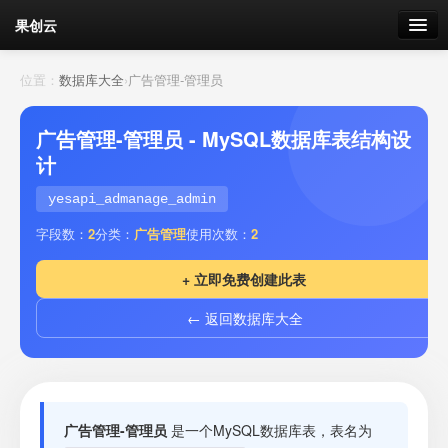
果创云
数据表单
位置：
数据库大全
›
广告管理-管理员
API接口
广告管理-管理员 - MySQL数据库表结构设
计
云存储
yesapi_admanage_admin
流量
剩余接口流量
字段数：
2
分类：
广告管理
使用次数：
2
我的
+ 立即免费创建此表
← 返回数据库大全
套餐
加流量
广告管理-管理员
是一个MySQL数据库表，表名为