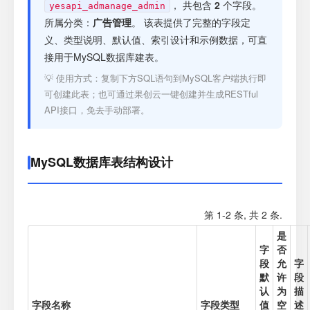
注册
， 共包含
2
个字段。
yesapi_admanage_admin
所属分类：
广告管理
。 该表提供了完整的字段定
义、类型说明、默认值、索引设计和示例数据，可直
登录
接用于MySQL数据库建表。
💡 使用方式：复制下方SQL语句到MySQL客户端执行即
接口测试
可创建此表；也可通过果创云一键创建并生成RESTful
API接口，免去手动部署。
MySQL数据库表结构设计
第 1-2 条, 共 2 条.
是
字
否
段
允
字
默
许
段
认
为
描
字段名称
字段类型
值
空
述