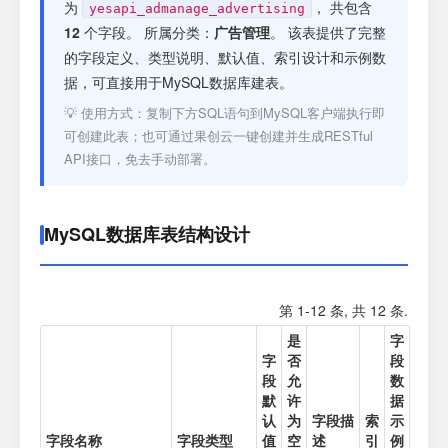
注册
为
， 共包含
yesapi_admanage_advertising
12
个字段。 所属分类：
广告管理
。 该表提供了完整
的字段定义、类型说明、默认值、索引设计和示例数
登录
据，可直接用于MySQL数据库建表。
💡 使用方式：复制下方SQL语句到MySQL客户端执行即
接口测试
可创建此表；也可通过果创云一键创建并生成RESTful
API接口，免去手动部署。
MySQL数据库表结构设计
第 1-12 条, 共 12 条.
是
字
字
否
段
段
允
数
默
许
据
认
为
字段描
索
示
字段名称
字段类型
值
空
述
引
例