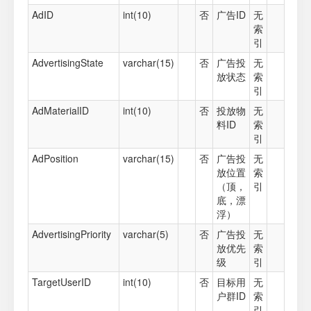
AdID
int(10)
否
广告ID
无
索
引
AdvertisingState
varchar(15)
否
广告投
无
放状态
索
引
AdMaterialID
int(10)
否
投放物
无
料ID
索
引
AdPosition
varchar(15)
否
广告投
无
放位置
索
（顶，
引
底，漂
浮）
AdvertisingPriority
varchar(5)
否
广告投
无
放优先
索
级
引
TargetUserID
int(10)
否
目标用
无
户群ID
索
引