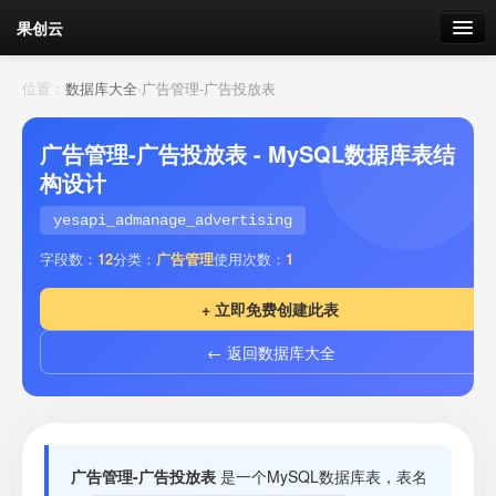
果创云
数据表单
位置：
数据库大全
›
广告管理-广告投放表
API接口
广告管理-广告投放表 - MySQL数据库表结
构设计
云存储
yesapi_admanage_advertising
流量
剩余接口流量
字段数：
12
分类：
广告管理
使用次数：
1
我的
+ 立即免费创建此表
← 返回数据库大全
套餐
加流量
广告管理-广告投放表
是一个MySQL数据库表，表名