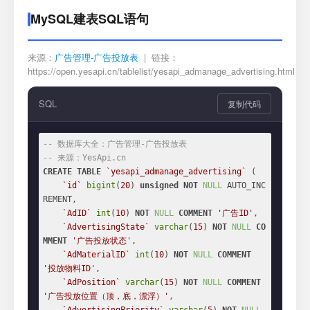
MySQL建表SQL语句
来源：
广告管理-广告投放表
| 链接：
https://open.yesapi.cn/tablelist/yesapi_admanage_advertising.html
SQL
复制代码
-- 数据库大全：广告管理-广告投放表
-- 来源：YesApi.cn
CREATE
TABLE
`yesapi_admanage_advertising`
 (

`id`
bigint
(
20
) 
unsigned
NOT
NULL
 AUTO_INC
REMENT,

`AdID`
int
(
10
) 
NOT
NULL
COMMENT
'广告ID'
,

`AdvertisingState`
varchar
(
15
) 
NOT
NULL
CO
MMENT
'广告投放状态'
,

`AdMaterialID`
int
(
10
) 
NOT
NULL
COMMENT
'投放物料ID'
,

`AdPosition`
varchar
(
15
) 
NOT
NULL
COMMENT
'广告投放位置（顶，底，漂浮）'
,
