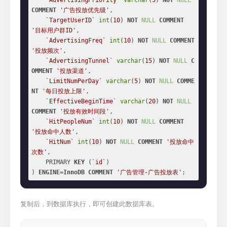
`AdvertisingPriority`
varchar
(
5
) 
NOT
NULL
COMMENT
'广告投放优先级'
,

`TargetUserID`
int
(
10
) 
NOT
NULL
COMMENT
'目标用户群ID'
,

`AdvertisingFreq`
int
(
10
) 
NOT
NULL
COMMENT
'投放频次'
,

`AdvertisingTunnel`
varchar
(
15
) 
NOT
NULL
C
OMMENT
'投放渠道'
,

`LimitNumPerDay`
varchar
(
5
) 
NOT
NULL
COMME
NT
'每日投放上限'
,

`EffectiveBeginTime`
varchar
(
20
) 
NOT
NULL
COMMENT
'投放有效时间段'
,

`HitPeopleNum`
int
(
10
) 
NOT
NULL
COMMENT
'投放命中人数'
,

`HitNum`
int
(
10
) 
NOT
NULL
COMMENT
'投放命中
次数'
,

    PRIMARY 
KEY
 (
`id`
)

) 
ENGINE
=
InnoDB
COMMENT
'广告管理-广告投放表'
;
复制后，到数据库执行，即可创建此数据库表。