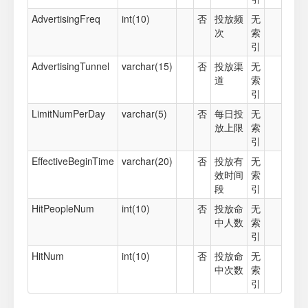
AdvertisingFreq
int(10)
否
投放频
无
次
索
引
AdvertisingTunnel
varchar(15)
否
投放渠
无
道
索
引
LimitNumPerDay
varchar(5)
否
每日投
无
放上限
索
引
EffectiveBeginTime
varchar(20)
否
投放有
无
效时间
索
段
引
HitPeopleNum
int(10)
否
投放命
无
中人数
索
引
HitNum
int(10)
否
投放命
无
中次数
索
引