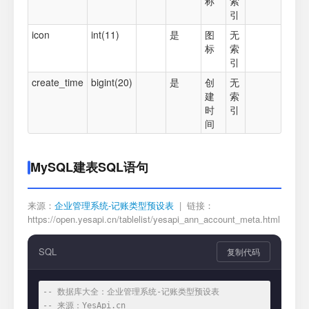
称
索
引
icon
int(11)
是
图
无
标
索
引
create_time
bigint(20)
是
创
无
建
索
时
引
间
MySQL建表SQL语句
来源：
企业管理系统-记账类型预设表
| 链接：
https://open.yesapi.cn/tablelist/yesapi_ann_account_meta.html
SQL
复制代码
-- 数据库大全：企业管理系统-记账类型预设表
-- 来源：YesApi.cn