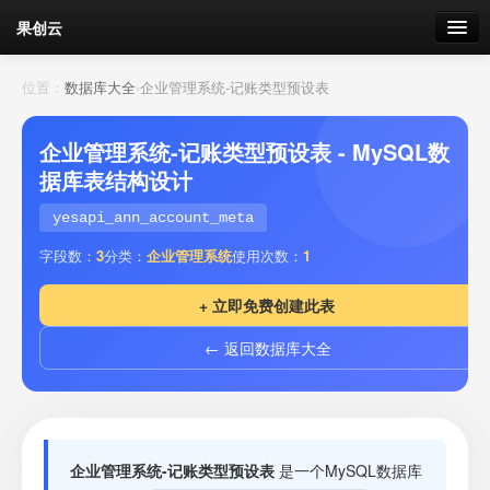
果创云
数据表单
位置：
数据库大全
›
企业管理系统-记账类型预设表
API接口
企业管理系统-记账类型预设表 - MySQL数
据库表结构设计
云存储
yesapi_ann_account_meta
流量
剩余接口流量
字段数：
3
分类：
企业管理系统
使用次数：
1
我的
+ 立即免费创建此表
← 返回数据库大全
套餐
加流量
企业管理系统-记账类型预设表
是一个MySQL数据库