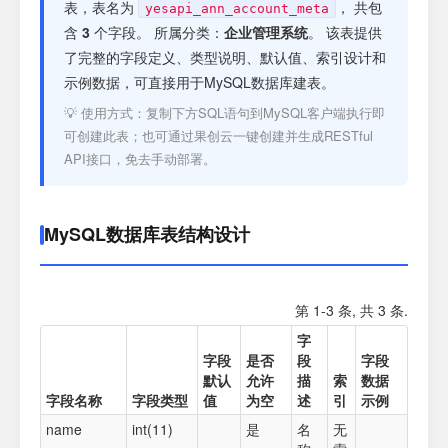
注册
表，表名为
， 共包
yesapi_ann_account_meta
含
3
个字段。 所属分类：
企业管理系统
。 该表提供
了完整的字段定义、类型说明、默认值、索引设计和
登录
示例数据，可直接用于MySQL数据库建表。
💡 使用方式：复制下方SQL语句到MySQL客户端执行即
接口测试
可创建此表；也可通过果创云一键创建并生成RESTful
API接口，免去手动部署。
MySQL数据库表结构设计
第 1-3 条, 共 3 条.
字
字段
是否
段
字段
默认
允许
描
索
数据
字段名称
字段类型
值
为空
述
引
示例
name
int(11)
是
名
无