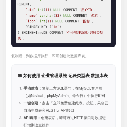
REMENT,

`uid`
int
(
11
) 
NULL
COMMENT
'用户ID'
,

`name`
varchar
(
32
) 
NULL
COMMENT
'名称'
,

`icon`
int
(
11
) 
NULL
COMMENT
'图标'
,

    PRIMARY 
KEY
 (
`id`
)

) 
ENGINE
=
InnoDB
COMMENT
'企业管理系统-记账类型
表'
;
复制后，到数据库执行，即可创建此数据库表。
📖 如何使用 企业管理系统-记账类型表 数据库表
手动建表：
复制上方SQL语句，在MySQL客户端
（如Navicat、phpMyAdmin、命令行）中执行即可
一键创建：
点击「立即免费创建此表」按钮，果创云
自动生成表和RESTful API接口
API调用：
创建表后，即可通过HTTP接口对数据进
行增删改查操作