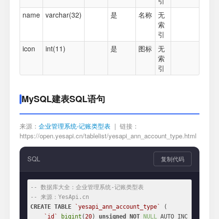
引
name
varchar(32)
是
名称
无
索
引
icon
int(11)
是
图标
无
索
引
MySQL建表SQL语句
来源：
企业管理系统-记账类型表
| 链接：
https://open.yesapi.cn/tablelist/yesapi_ann_account_type.html
SQL
复制代码
-- 数据库大全：企业管理系统-记账类型表
-- 来源：YesApi.cn
CREATE
TABLE
`yesapi_ann_account_type`
 (

`id`
bigint
(
20
) 
unsigned
NOT
NULL
 AUTO_INC