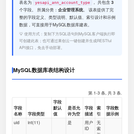
注册
表名为
， 共包含
3
yesapi_ann_account_type
个字段。 所属分类：
企业管理系统
。 该表提供了完
整的字段定义、类型说明、默认值、索引设计和示例
登录
数据，可直接用于MySQL数据库建表。
💡 使用方式：复制下方SQL语句到MySQL客户端执行即
接口测试
可创建此表；也可通过果创云一键创建并生成RESTful
API接口，免去手动部署。
MySQL数据库表结构设计
第 1-3 条, 共 3 条.
字段
字段
默认
是否允
字段
索
字段数
名称
字段类型
值
许为空
描述
引
据示例
uid
int(11)
是
用户
无
ID
索