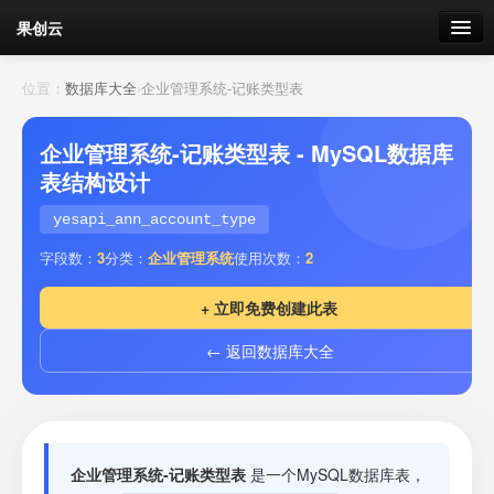
果创云
数据表单
位置：
数据库大全
›
企业管理系统-记账类型表
API接口
企业管理系统-记账类型表 - MySQL数据库
表结构设计
云存储
yesapi_ann_account_type
流量
剩余接口流量
字段数：
3
分类：
企业管理系统
使用次数：
2
我的
+ 立即免费创建此表
← 返回数据库大全
套餐
加流量
企业管理系统-记账类型表
是一个MySQL数据库表，