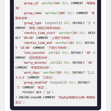
`group_id`
varchar
(
64
) 
NULL
COMMENT
'考勤组
ID'
,

`group_name`
varchar
(
100
) 
NULL
COMMENT
'考
勤组名称'
,

`group_type`
 tinyint(
1
) 
NULL
DEFAULT
'1'
C
OMMENT
'类型:1固定2排班3自由'
,

`checkin_time_start`
varchar
(
10
) 
NULL
DEFA
ULT
'09:00'
COMMENT
'上班打卡时间'
,

`checkin_time_end`
varchar
(
10
) 
NULL
DEFAUL
T
'18:00'
COMMENT
'下班打卡时间'
,

`late_minutes`
int
(
11
) 
NULL
DEFAULT
'30'
C
OMMENT
'迟到宽容分钟'
,

`early_minutes`
int
(
11
) 
NULL
DEFAULT
'30'
COMMENT
'早退宽容分钟'
,

`work_days`
varchar
(
50
) 
NULL
DEFAULT
'1,2,
3,4,5'
COMMENT
'工作日'
,

`group_enabled`
 tinyint(
1
) 
NULL
DEFAULT
'1'
COMMENT
'状态'
,

    PRIMARY 
KEY
 (
`id`
)

) 
ENGINE
=
InnoDB
COMMENT
'SkyEye智能办公OA-考勤组
定义'
;