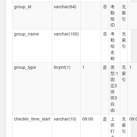
group_id
varchar(64)
否
考
无
勤
索
组
引
ID
group_name
varchar(100)
否
考
无
勤
索
组
引
名
称
group_type
tinyint(1)
1
是
类
无
1
型:1
索
固
引
定2
排
班3
自
由
checkin_time_start
varchar(10)
09:00
是
上
无
09:
班
索
打
引