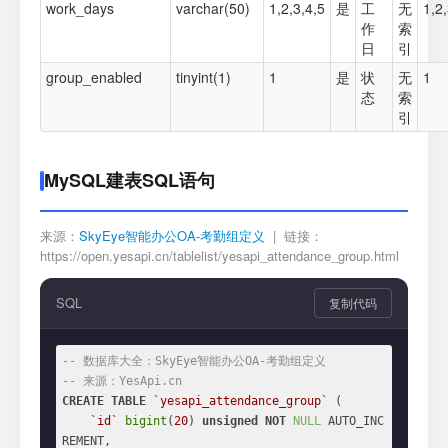
work_days
varchar(50)
1,2,3,4,5
是
工
无
1,2,
作
索
日
引
group_enabled
tinyint(1)
1
是
状
无
1
态
索
引
MySQL建表SQL语句
来源：
SkyEye智能办公OA-考勤组定义
| 链接：
https://open.yesapi.cn/tablelist/yesapi_attendance_group.html
SQL
复制代码
-- 数据库大全：SkyEye智能办公OA-考勤组定义
-- 来源：YesApi.cn
CREATE
TABLE
`yesapi_attendance_group`
 (

`id`
bigint
(
20
) 
unsigned
NOT
NULL
 AUTO_INC
REMENT,
