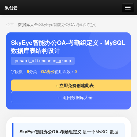
果创云
数据表单
位置：
数据库大全
›
SkyEye智能办公OA-考勤组定义
API接口
SkyEye智能办公OA-考勤组定义 - MySQL
数据库表结构设计
云存储
yesapi_attendance_group
流量
剩余接口流量
字段数：
9
分类：
OA办公
使用次数：
0
我的
+ 立即免费创建此表
← 返回数据库大全
套餐
加流量
SkyEye智能办公OA-考勤组定义
是一个MySQL数据