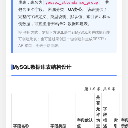
注册
库表，表名为
， 共
yesapi_attendance_group
包含
9
个字段。 所属分类：
OA办公
。 该表提供了
完整的字段定义、类型说明、默认值、索引设计和示
登录
例数据，可直接用于MySQL数据库建表。
💡 使用方式：复制下方SQL语句到MySQL客户端执行即
接口测试
可创建此表；也可通过果创云一键创建并生成RESTful
API接口，免去手动部署。
MySQL数据库表结构设计
第 1-9 条, 共 9 条.
是
否
允
字
许
段
字段默认
为
描
索
字
字段名称
字段类型
值
空
述
引
示