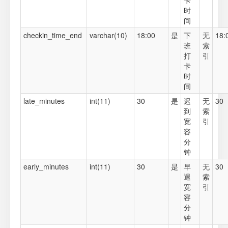
卡
时
间
checkin_time_end
varchar(10)
18:00
是
下
无
18:
班
索
打
引
卡
时
间
late_minutes
int(11)
30
是
迟
无
30
到
索
宽
引
容
分
钟
early_minutes
int(11)
30
是
早
无
30
退
索
宽
引
容
分
钟