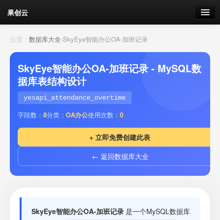
果创云
数据表单
位置：
数据库大全
›
SkyEye智能办公OA-加班记录
API接口
SkyEye智能办公OA-加班记录 - MySQL数
据库表结构设计
云存储
yesapi_attendance_overtime
流量
剩余接口流量
字段数：
8
分类：
OA办公
使用次数：
0
我的
+ 立即免费创建此表
← 返回数据库大全
套餐
加流量
SkyEye智能办公OA-加班记录
是一个MySQL数据库