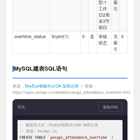
型:1
索
工作
引
日2周
末3节
假日
overtime_status
tinyint(1)
0
是
审核
无
0
状态
索
引
MySQL建表SQL语句
来源：
SkyEye智能办公OA-加班记录
| 链接：
https://open.yesapi.cn/tablelist/yesapi_attendance_overtime.html
SQL
复制代码
-- 数据库大全：SkyEye智能办公OA-加班记录
-- 来源：YesApi.cn
CREATE
TABLE
`yesapi_attendance_overtime`
 (
