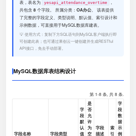
注册
表，表名为
，
yesapi_attendance_overtime
共包含
8
个字段。 所属分类：
OA办公
。 该表提供
了完整的字段定义、类型说明、默认值、索引设计和
登录
示例数据，可直接用于MySQL数据库建表。
💡 使用方式：复制下方SQL语句到MySQL客户端执行即
接口测试
可创建此表；也可通过果创云一键创建并生成RESTful
API接口，免去手动部署。
MySQL数据库表结构设计
第 1-8 条, 共 8 条.
是
字
字
否
段
段
允
数
默
许
据
认
为
字段
索
示
字段名称
字段类型
值
空
描述
引
例