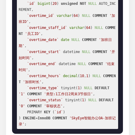
`id`
bigint
(
20
) 
unsigned
NOT
NULL
 AUTO_INC
REMENT,

`overtime_id`
varchar
(
64
) 
NULL
COMMENT
'加
班ID'
,

`overtime_staff_id`
varchar
(
64
) 
NULL
COMME
NT
'员工ID'
,

`overtime_date`
date
NULL
COMMENT
'加班日
期'
,

`overtime_start`
 datetime 
NULL
COMMENT
'开
始时间'
,

`overtime_end`
 datetime 
NULL
COMMENT
'结束
时间'
,

`overtime_hours`
decimal
(
10
,
1
) 
NULL
COMMEN
T
'加班时长'
,

`overtime_type`
 tinyint(
1
) 
NULL
DEFAULT
'1'
COMMENT
'类型:1工作日2周末3节假日'
,

`overtime_status`
 tinyint(
1
) 
NULL
DEFAULT
'0'
COMMENT
'审核状态'
,

    PRIMARY 
KEY
 (
`id`
)

) 
ENGINE
=
InnoDB
COMMENT
'SkyEye智能办公OA-加班记
录'
;