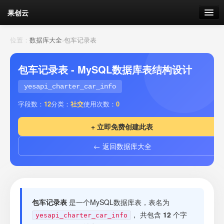
果创云
数据表单
位置：
数据库大全
›
包车记录表
API接口
包车记录表 - MySQL数据库表结构设计
云存储
yesapi_charter_car_info
字段数：
12
分类：
社交
使用次数：
0
流量
剩余接口流量
+ 立即免费创建此表
我的
← 返回数据库大全
套餐
加流量
包车记录表
是一个MySQL数据库表，表名为
， 共包含
12
个字
yesapi_charter_car_info