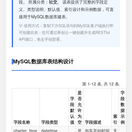
注册
段。 所属分类：
社交
。 该表提供了完整的字段定
义、类型说明、默认值、索引设计和示例数据，可直
接用于MySQL数据库建表。
登录
💡 使用方式：复制下方SQL语句到MySQL客户端执行即
可创建此表；也可通过果创云一键创建并生成RESTful
接口测试
API接口，免去手动部署。
MySQL数据库表结构设计
第 1-12 条, 共 12 条.
是
字
字
否
段
段
允
数
默
许
据
认
为
索
示
字段名称
字段类型
值
空
字段描述
引
例
charter_time
datetime
是
包车开始时间
无