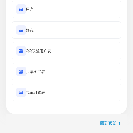
🗃
用户
🗃
好友
🗃
QQ联登用户表
🗃
共享图书表
🗃
包车订购表
回到顶部 ↑