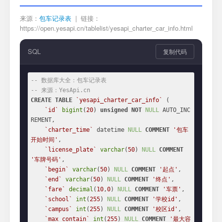
来源：
包车记录表
| 链接：
https://open.yesapi.cn/tablelist/yesapi_charter_car_info.html
SQL
复制代码
-- 数据库大全：包车记录表
-- 来源：YesApi.cn
CREATE
TABLE
`yesapi_charter_car_info`
 (

`id`
bigint
(
20
) 
unsigned
NOT
NULL
 AUTO_INC
REMENT,

`charter_time`
 datetime 
NULL
COMMENT
'包车
开始时间'
,

`license_plate`
varchar
(
50
) 
NULL
COMMENT
'车牌号码'
,

`begin`
varchar
(
50
) 
NULL
COMMENT
'起点'
,

`end`
varchar
(
50
) 
NULL
COMMENT
'终点'
,

`fare`
decimal
(
10
,
0
) 
NULL
COMMENT
'车票'
,

`school`
int
(
255
) 
NULL
COMMENT
'学校id'
,

`campus`
int
(
255
) 
NULL
COMMENT
'校区id'
,

`max_contain`
int
(
255
) 
NULL
COMMENT
'最大容