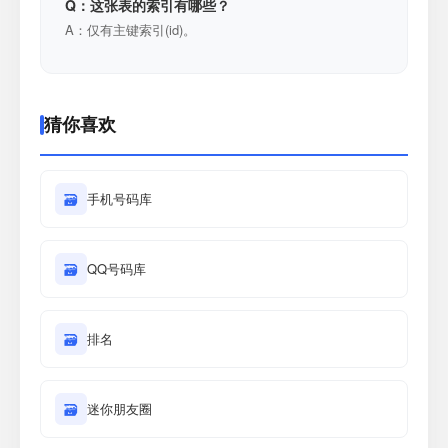
Q：这张表的索引有哪些？
A：仅有主键索引(id)。
猜你喜欢
🗃
手机号码库
🗃
QQ号码库
🗃
排名
🗃
迷你朋友圈