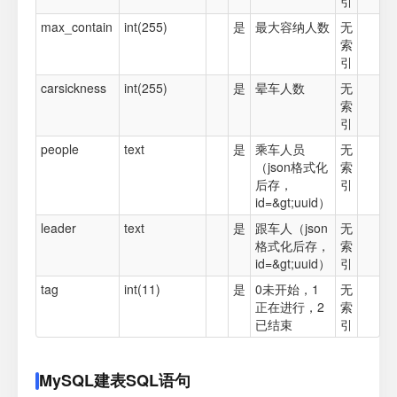
引
max_contain
int(255)
是
最大容纳人数
无
索
引
carsickness
int(255)
是
晕车人数
无
索
引
people
text
是
乘车人员
无
（json格式化
索
后存，
引
id=&gt;uuid）
leader
text
是
跟车人（json
无
格式化后存，
索
id=&gt;uuid）
引
tag
int(11)
是
0未开始，1
无
正在进行，2
索
已结束
引
MySQL建表SQL语句