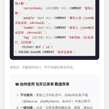
纳人数'
,

`carsickness`
int
(
255
) 
NULL
COMMENT
'晕车人
数'
,

`people`
text
NULL
COMMENT
'乘车人员（json格
式化后存，id=>uuid）'
,

`leader`
text
NULL
COMMENT
'跟车人（json格式
化后存，id=>uuid）'
,

`tag`
int
(
11
) 
NULL
COMMENT
'0未开始，1正在进
行，2已结束'
,

    PRIMARY 
KEY
 (
`id`
)

) 
ENGINE
=
InnoDB
COMMENT
'包车记录表'
;
复制后，到数据库执行，即可创建此数据库表。
📖 如何使用 包车记录表 数据库表
手动建表：
复制上方SQL语句，在MySQL客户端
（如Navicat、phpMyAdmin、命令行）中执行即可
一键创建：
点击「立即免费创建此表」按钮，果创云