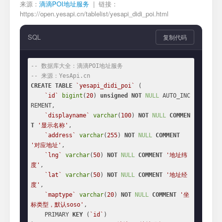
来源：
滴滴POI地址服务
| 链接：
https://open.yesapi.cn/tablelist/yesapi_didi_poi.html
SQL
复制代码
-- 数据库大全：滴滴POI地址服务
-- 来源：YesApi.cn
CREATE
TABLE
`yesapi_didi_poi`
 (

`id`
bigint
(
20
) 
unsigned
NOT
NULL
 AUTO_INC
REMENT,

`displayname`
varchar
(
100
) 
NOT
NULL
COMMEN
T
'显示名称'
,

`address`
varchar
(
255
) 
NOT
NULL
COMMENT
'对应地址'
,

`lng`
varchar
(
50
) 
NOT
NULL
COMMENT
'地址纬
度'
,

`lat`
varchar
(
50
) 
NOT
NULL
COMMENT
'地址经
度'
,

`maptype`
varchar
(
20
) 
NOT
NULL
COMMENT
'坐
标类型，默认soso'
,

    PRIMARY 
KEY
 (
`id`
)
