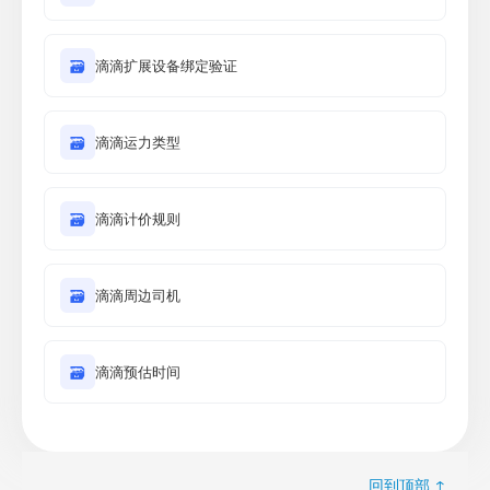
🗃
滴滴扩展设备绑定验证
🗃
滴滴运力类型
🗃
滴滴计价规则
🗃
滴滴周边司机
🗃
滴滴预估时间
回到顶部 ↑