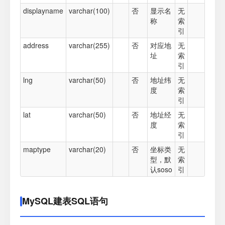
displayname
varchar(100)
否
显示名
无
称
索
引
address
varchar(255)
否
对应地
无
址
索
引
lng
varchar(50)
否
地址纬
无
度
索
引
lat
varchar(50)
否
地址经
无
度
索
引
maptype
varchar(20)
否
坐标类
无
型，默
索
认soso
引
MySQL建表SQL语句