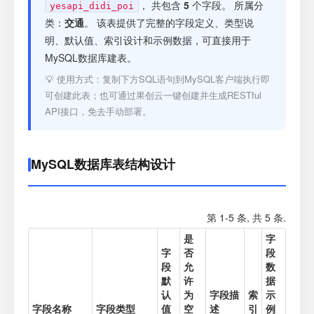
注册
， 共包含
5
个字段。 所属分
yesapi_didi_poi
类：
交通
。 该表提供了完整的字段定义、类型说
明、默认值、索引设计和示例数据，可直接用于
登录
MySQL数据库建表。
💡 使用方式：复制下方SQL语句到MySQL客户端执行即
接口测试
可创建此表；也可通过果创云一键创建并生成RESTful
API接口，免去手动部署。
MySQL数据库表结构设计
第 1-5 条, 共 5 条.
是
字
字
否
段
段
允
数
默
许
据
认
为
字段描
索
示
字段名称
字段类型
值
空
述
引
例