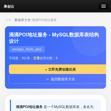
果创云
数据表单
位置：
数据库大全
›
滴滴POI地址服务
API接口
滴滴POI地址服务 - MySQL数据库表结构
设计
云存储
yesapi_didi_poi
流量
剩余接口流量
字段数：
5
分类：
交通
使用次数：
3
我的
+ 立即免费创建此表
← 返回数据库大全
套餐
加流量
滴滴POI地址服务
是一个MySQL数据库表，表名为