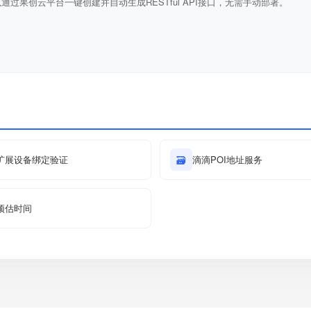
通过果创云平台一键创建并自动生成RESTful API接口，无需手动部署。
扩展设备绑定验证
🗃
滴滴POI地址服务
预估时间