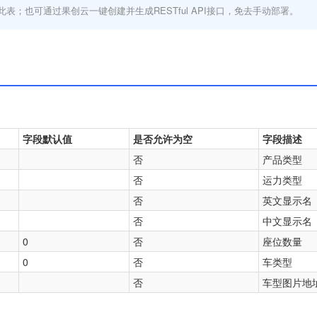
此表；也可通过果创云一键创建并生成RESTful API接口，免去手动部署。
字段默认值
是否允许为空
字段描述
否
产品类型
否
运力类型
否
英文显示名
否
中文显示名
0
否
座位数量
0
否
车类型
否
车型图片地