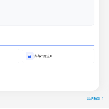
🗃
滴滴计价规则
回到顶部 ↑