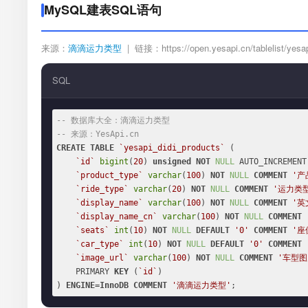
MySQL建表SQL语句
来源：
滴滴运力类型
| 链接：https://open.yesapi.cn/tablelist/yesap
SQL
-- 数据库大全：滴滴运力类型
-- 来源：YesApi.cn
CREATE
TABLE
`yesapi_didi_products`
 (

`id`
bigint
(
20
) 
unsigned
NOT
NULL
 AUTO_INCREMENT,
`product_type`
varchar
(
100
) 
NOT
NULL
COMMENT
'产
`ride_type`
varchar
(
20
) 
NOT
NULL
COMMENT
'运力类
`display_name`
varchar
(
100
) 
NOT
NULL
COMMENT
'英
`display_name_cn`
varchar
(
100
) 
NOT
NULL
COMMENT
`seats`
int
(
10
) 
NOT
NULL
DEFAULT
'0'
COMMENT
'座
`car_type`
int
(
10
) 
NOT
NULL
DEFAULT
'0'
COMMENT
`image_url`
varchar
(
100
) 
NOT
NULL
COMMENT
'车型图
    PRIMARY 
KEY
 (
`id`
)

) 
ENGINE
=
InnoDB
COMMENT
'滴滴运力类型'
;