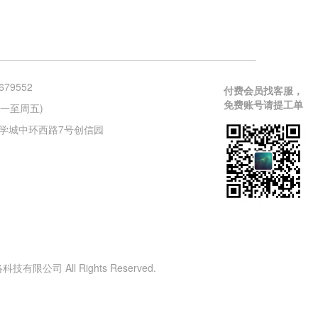
679552
付费会员找客服，
免费账号请提工单
 (周一至周五)
学城中环西路7号创信园
有限公司 All Rights Reserved.