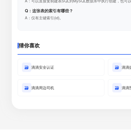
A：可以直接复制建表SQL到MySQL数据库中执行创建，也可以
Q：这张表的索引有哪些？
A：仅有主键索引(id)。
猜你喜欢
🗃
滴滴安全认证
🗃
滴滴
🗃
滴滴周边司机
🗃
滴滴