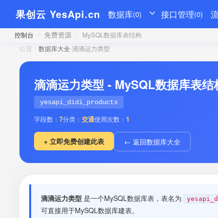
果创云 YesApi.cn
数据库
接口管理
(0)
(0)
免费资源
控制台
/
/
MySQL数据库表结构
位置：
数据库大全
›
滴滴运力类型
滴滴运力类型 - MySQL数据库表
yesapi_didi_products
字段数：
7
分类：
交通
使用次数：
1
+ 立即免费创建此表
← 返回数据库大全
滴滴运力类型
是一个MySQL数据库表，表名为
yesapi_d
可直接用于MySQL数据库建表。