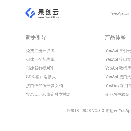
YesApi
新手引导
产品体系
免费注册开发者
YesApi 果创
创建一个新表单
YesApi 接口
创建新数据API
YesApi 数据
SDK/客户端接入
YesApi 接口
接口低代码开发文档
YesDev 项
实名认证和绑定独立域名
企业AI中转站
©2018- 2026 V3.3.0 果创云 Y