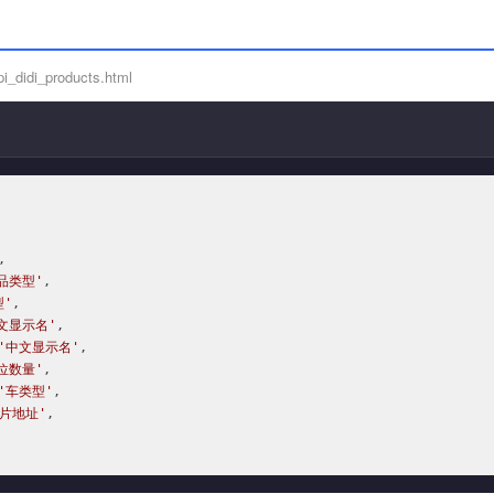
i_didi_products.html


品类型'
,

型'
,

文显示名'
,

'中文显示名'
,

位数量'
,

'车类型'
,

片地址'
,
