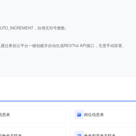
ULL AUTO_INCREMENT，自增无符号整数。
通过果创云平台一键创建并自动生成RESTful API接口，无需手动部署。
信息表
🗃
岗位信息表
和角色关联表
🗃
角色和菜单关联表