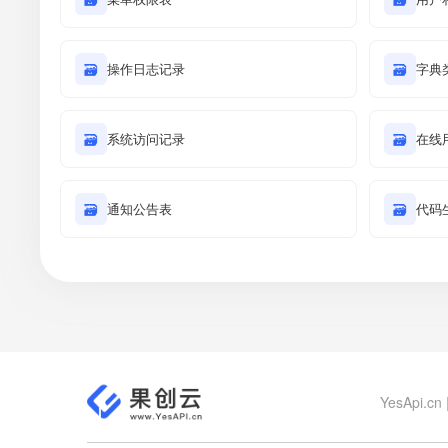
🗃
操作日志记录
🗃
字典
🗃
系统访问记录
🗃
在线
🗃
通知公告表
🗃
代码
YesApi