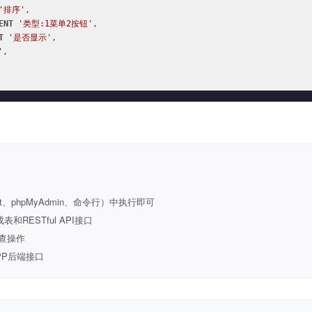
'排序'
,

ENT
'类型:1菜单2按钮'
,

T
'是否显示'
,

'
,

t、phpMyAdmin、命令行）中执行即可
ESTful API接口
查操作
PP后端接口