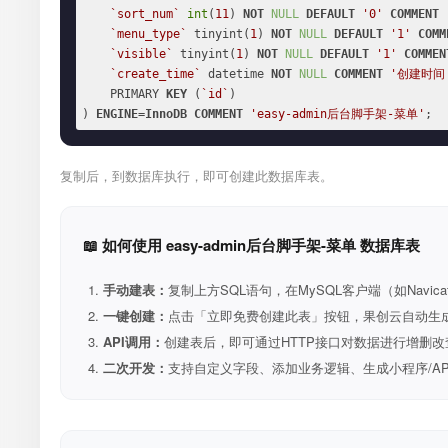
`sort_num`
int
(
11
) 
NOT
NULL
DEFAULT
'0'
COMMENT
`menu_type`
 tinyint(
1
) 
NOT
NULL
DEFAULT
'1'
COMM
`visible`
 tinyint(
1
) 
NOT
NULL
DEFAULT
'1'
COMMEN
`create_time`
 datetime 
NOT
NULL
COMMENT
'创建时间
    PRIMARY 
KEY
 (
`id`
)

) 
ENGINE
=
InnoDB
COMMENT
'easy-admin后台脚手架-菜单'
;
复制后，到数据库执行，即可创建此数据库表。
📖 如何使用 easy-admin后台脚手架-菜单 数据库表
手动建表：
复制上方SQL语句，在MySQL客户端（如Navica
一键创建：
点击「立即免费创建此表」按钮，果创云自动生成表和R
API调用：
创建表后，即可通过HTTP接口对数据进行增删改
二次开发：
支持自定义字段、添加业务逻辑、生成小程序/A