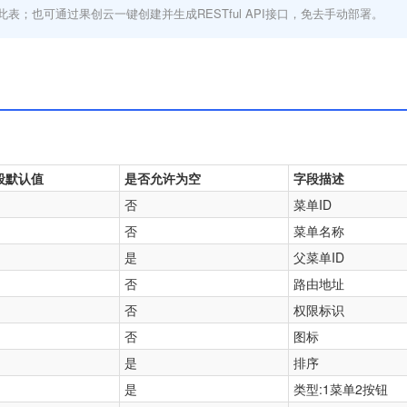
此表；也可通过果创云一键创建并生成RESTful API接口，免去手动部署。
段默认值
是否允许为空
字段描述
否
菜单ID
否
菜单名称
是
父菜单ID
否
路由地址
否
权限标识
否
图标
是
排序
是
类型:1菜单2按钮