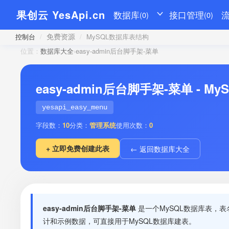
果创云 YesApi.cn
数据库
接口管理
(0)
(0)
免费资源
控制台
/
/
MySQL数据库表结构
位置：
数据库大全
›
easy-admin后台脚手架-菜单
easy-admin后台脚手架-菜单 - 
yesapi_easy_menu
字段数：
10
分类：
管理系统
使用次数：
0
+ 立即免费创建此表
← 返回数据库大全
easy-admin后台脚手架-菜单
是一个MySQL数据库表，
计和示例数据，可直接用于MySQL数据库建表。