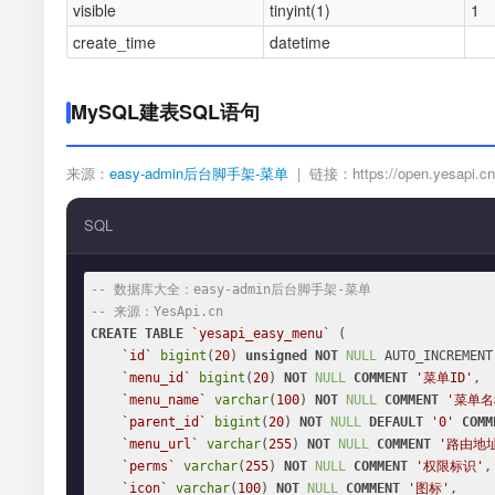
visible
tinyint(1)
1
create_time
datetime
MySQL建表SQL语句
来源：
easy-admin后台脚手架-菜单
| 链接：https://open.yesapi.cn/
SQL
-- 数据库大全：easy-admin后台脚手架-菜单
-- 来源：YesApi.cn
CREATE
TABLE
`yesapi_easy_menu`
 (

`id`
bigint
(
20
) 
unsigned
NOT
NULL
 AUTO_INCREMENT,
`menu_id`
bigint
(
20
) 
NOT
NULL
COMMENT
'菜单ID'
,

`menu_name`
varchar
(
100
) 
NOT
NULL
COMMENT
'菜单名
`parent_id`
bigint
(
20
) 
NOT
NULL
DEFAULT
'0'
COMM
`menu_url`
varchar
(
255
) 
NOT
NULL
COMMENT
'路由地
`perms`
varchar
(
255
) 
NOT
NULL
COMMENT
'权限标识'
,

`icon`
varchar
(
100
) 
NOT
NULL
COMMENT
'图标'
,
