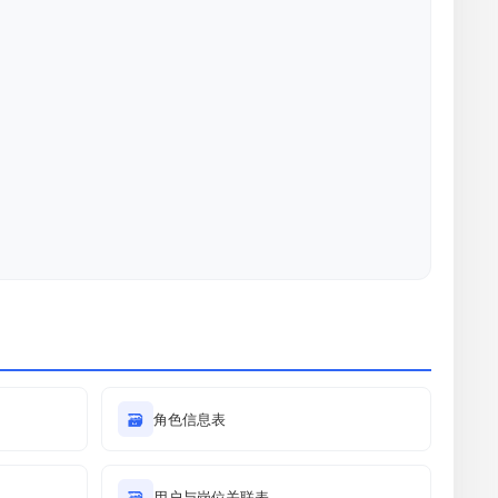
🗃
角色信息表
🗃
用户与岗位关联表