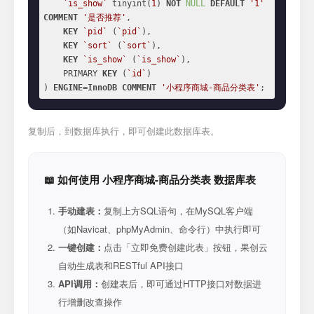
`is_show`
 tinyint(
1
) 
NOT
NULL
DEFAULT
'1'
COMMENT
'是否推荐'
,

KEY
`pid`
 (
`pid`
),

KEY
`sort`
 (
`sort`
),

KEY
`is_show`
 (
`is_show`
),

    PRIMARY 
KEY
 (
`id`
)

) 
ENGINE
=
InnoDB
COMMENT
'小程序商城-商品分类表'
;
复制后，到数据库执行，即可创建此数据库表。
📖 如何使用 小程序商城-商品分类表 数据库表
手动建表：
复制上方SQL语句，在MySQL客户端
（如Navicat、phpMyAdmin、命令行）中执行即可
一键创建：
点击「立即免费创建此表」按钮，果创云
自动生成表和RESTful API接口
API调用：
创建表后，即可通过HTTP接口对数据进
行增删改查操作