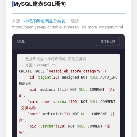
MySQL建表SQL语句
来源：
小程序商城-商品分类表
| 链接：
https://open.yesapi.cn/tablelist/yesapi_eb_store_category.html
SQL
复制代码
-- 数据库大全：小程序商城-商品分类表
-- 来源：YesApi.cn
CREATE
TABLE
`yesapi_eb_store_category`
 (

`id`
bigint
(
20
) 
unsigned
NOT
NULL
 AUTO_INC
REMENT,

`pid`
 mediumint(
11
) 
NOT
NULL
COMMENT
'父i
d'
,

`cate_name`
varchar
(
100
) 
NOT
NULL
COMMENT
'分类名称'
,

`sort`
 mediumint(
11
) 
NOT
NULL
COMMENT
'排
序'
,

`pic`
varchar
(
128
) 
NOT
NULL
COMMENT
'图
标'
,
