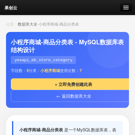
果创云
数据表单
位置：
数据库大全
›
小程序商城-商品分类表
API接口
小程序商城-商品分类表 - MySQL数据库表
结构设计
云存储
yesapi_eb_store_category
流量
剩余接口流量
字段数：
5
分类：
小程序商城
使用次数：
7
我的
+ 立即免费创建此表
← 返回数据库大全
套餐
加流量
小程序商城-商品分类表
是一个MySQL数据库表，表