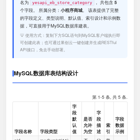
注册
名为
， 共包含
5
yesapi_eb_store_category
个字段。 所属分类：
小程序商城
。 该表提供了完整
的字段定义、类型说明、默认值、索引设计和示例数
登录
据，可直接用于MySQL数据库建表。
💡 使用方式：复制下方SQL语句到MySQL客户端执行即
接口测试
可创建此表；也可通过果创云一键创建并生成RESTful
API接口，免去手动部署。
MySQL数据库表结构设计
第 1-5 条, 共 5 条.
字
段
字
默
是否
段
字段
认
允许
描
索
数据
字段名称
字段类型
值
为空
述
引
示例