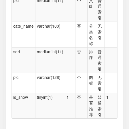
pid
mediumint(11)
否
父
普
id
通
索
引
cate_name
varchar(100)
否
分
无
类
索
名
引
称
sort
mediumint(11)
否
排
普
序
通
索
引
pic
varchar(128)
否
图
无
标
索
引
is_show
tinyint(1)
1
否
是
普
1
否
通
推
索
荐
引