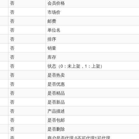
否
会员价格
否
市场价
否
邮费
否
单位名
否
排序
否
销量
否
库存
否
状态（0：未上架，1：上架）
否
是否热卖
否
是否优惠
否
是否精品
否
是否新品
否
产品描述
否
是否包邮
否
是否删除
否
商户是否代理 0不可代理1可代理