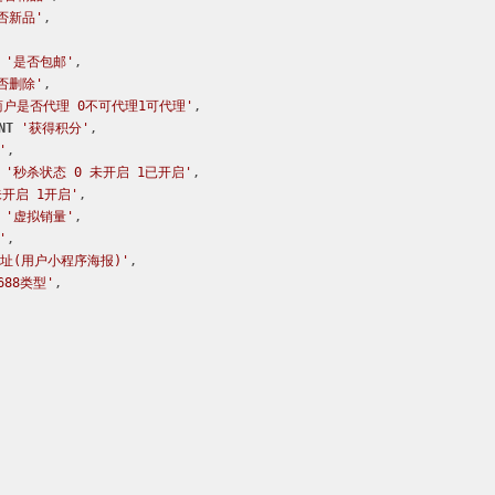
否新品'
,

'是否包邮'
,

否删除'
,

商户是否代理 0不可代理1可代理'
,

NT
'获得积分'
,

'
,

'秒杀状态 0 未开启 1已开启'
,

未开启 1开启'
,

'虚拟销量'
,

'
,

址(用户小程序海报)'
,

688类型'
,
