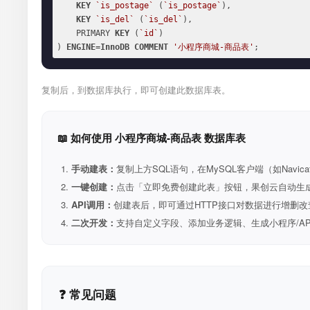
KEY
`is_postage`
 (
`is_postage`
),

KEY
`is_del`
 (
`is_del`
),

    PRIMARY 
KEY
 (
`id`
)

) 
ENGINE
=
InnoDB
COMMENT
'小程序商城-商品表'
;
复制后，到数据库执行，即可创建此数据库表。
📖 如何使用 小程序商城-商品表 数据库表
手动建表：
复制上方SQL语句，在MySQL客户端（如Navica
一键创建：
点击「立即免费创建此表」按钮，果创云自动生成表和R
API调用：
创建表后，即可通过HTTP接口对数据进行增删改
二次开发：
支持自定义字段、添加业务逻辑、生成小程序/A
❓ 常见问题