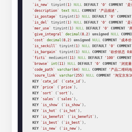
`is_new`
 tinyint(
1
) 
NULL
DEFAULT
'0'
COMMENT
'是
`description`
text
NULL
COMMENT
'产品描述'
,

`is_postage`
 tinyint(
1
) 
NULL
DEFAULT
'0'
COMMENT
`is_del`
 tinyint(
1
) 
NULL
DEFAULT
'0'
COMMENT
'是
`mer_use`
 tinyint(
1
) 
NULL
DEFAULT
'0'
COMMENT
'
`give_integral`
decimal
(
8
,
2
) 
unsigned
NULL
COMME
`cost`
decimal
(
8
,
2
) 
unsigned
NULL
COMMENT
'成本价
`is_seckill`
 tinyint(
1
) 
NULL
DEFAULT
'0'
COMMENT
`is_bargain`
 tinyint(
1
) 
NULL
COMMENT
'砍价状态 0
`ficti`
 mediumint(
11
) 
NULL
DEFAULT
'100'
COMMENT
`browse`
int
(
11
) 
NULL
DEFAULT
'0'
COMMENT
'浏览量
`code_path`
varchar
(
64
) 
NULL
COMMENT
'产品二维码地
`soure_link`
varchar
(
255
) 
NULL
COMMENT
'淘宝京东1
KEY
`cate_id`
 (
`cate_id`
),

KEY
`price`
 (
`price`
),

KEY
`sort`
 (
`sort`
),

KEY
`sales`
 (
`sales`
),

KEY
`is_show`
 (
`is_show`
),

KEY
`is_hot`
 (
`is_hot`
),

KEY
`is_benefit`
 (
`is_benefit`
),

KEY
`is_best`
 (
`is_best`
),

KEY
`is_new`
 (
`is_new`
),
