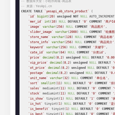
-- 数据库大全：小程序商城-商品表
-- 来源：YesApi.cn
CREATE
TABLE
`yesapi_eb_store_product`
 (

`id`
bigint
(
20
) 
unsigned
NOT
NULL
 AUTO_INCREMENT,
`mer_id`
int
(
10
) 
NULL
DEFAULT
'0'
COMMENT
'商户I
`image`
varchar
(
256
) 
NULL
COMMENT
'商品图片'
,

`slider_image`
varchar
(
2000
) 
NULL
COMMENT
'轮播图
`store_name`
varchar
(
128
) 
NULL
COMMENT
'商品名称'
`store_info`
varchar
(
256
) 
NULL
COMMENT
'商品简介'
`keyword`
varchar
(
256
) 
NULL
COMMENT
'关键字'
,

`cate_id`
varchar
(
64
) 
NULL
COMMENT
'分类id'
,

`price`
decimal
(
8
,
2
) 
unsigned
NULL
DEFAULT
'0.00
`vip_price`
decimal
(
8
,
2
) 
unsigned
NULL
DEFAULT
'
`ot_price`
decimal
(
8
,
2
) 
unsigned
NULL
DEFAULT
'0
`postage`
decimal
(
8
,
2
) 
unsigned
NULL
DEFAULT
'0.
`unit_name`
varchar
(
32
) 
NULL
COMMENT
'单位名'
,

`sort`
smallint
(
11
) 
NULL
DEFAULT
'0'
COMMENT
'排
`sales`
 mediumint(
11
) 
NULL
DEFAULT
'0'
COMMENT
`stock`
 mediumint(
11
) 
NULL
DEFAULT
'0'
COMMENT
`is_show`
 tinyint(
1
) 
NULL
DEFAULT
'1'
COMMENT
'
`is_hot`
 tinyint(
1
) 
NULL
DEFAULT
'0'
COMMENT
'是
`is_benefit`
 tinyint(
1
) 
NULL
DEFAULT
'0'
COMMENT
`is_best`
 tinyint(
1
) 
NULL
DEFAULT
'0'
COMMENT
'