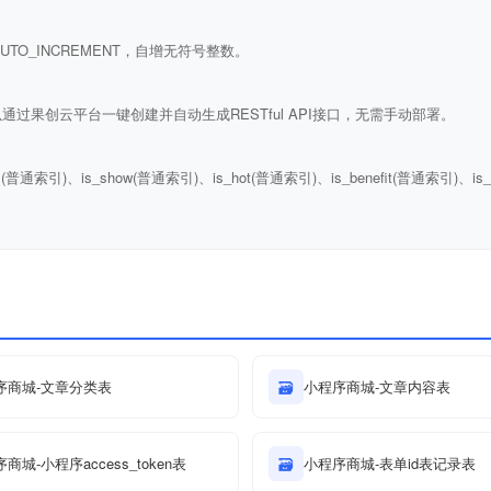
ULL AUTO_INCREMENT，自增无符号整数。
通过果创云平台一键创建并自动生成RESTful API接口，无需手动部署。
s(普通索引)、is_show(普通索引)、is_hot(普通索引)、is_benefit(普通索引)、is
序商城-文章分类表
🗃
小程序商城-文章内容表
商城-小程序access_token表
🗃
小程序商城-表单id表记录表