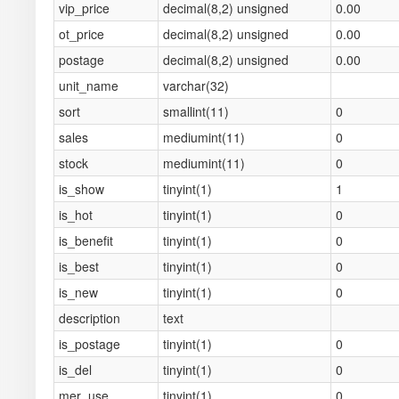
vip_price
decimal(8,2) unsigned
0.00
ot_price
decimal(8,2) unsigned
0.00
postage
decimal(8,2) unsigned
0.00
unit_name
varchar(32)
sort
smallint(11)
0
sales
mediumint(11)
0
stock
mediumint(11)
0
is_show
tinyint(1)
1
is_hot
tinyint(1)
0
is_benefit
tinyint(1)
0
is_best
tinyint(1)
0
is_new
tinyint(1)
0
description
text
is_postage
tinyint(1)
0
is_del
tinyint(1)
0
mer_use
tinyint(1)
0