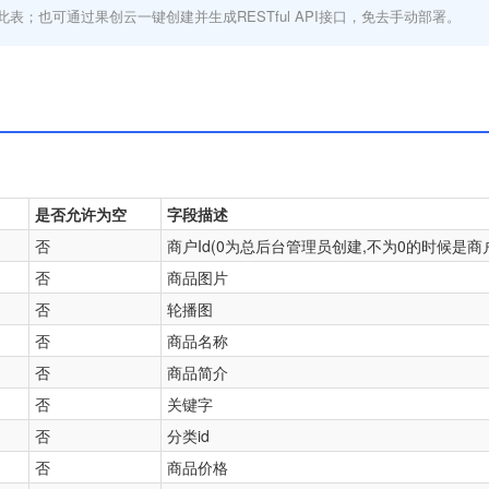
此表；也可通过果创云一键创建并生成RESTful API接口，免去手动部署。
是否允许为空
字段描述
否
商户Id(0为总后台管理员创建,不为0的时候是商
否
商品图片
否
轮播图
否
商品名称
否
商品简介
否
关键字
否
分类id
否
商品价格