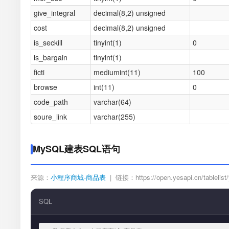
give_integral
decimal(8,2) unsigned
cost
decimal(8,2) unsigned
is_seckill
tinyint(1)
0
is_bargain
tinyint(1)
ficti
mediumint(11)
100
browse
int(11)
0
code_path
varchar(64)
soure_link
varchar(255)
MySQL建表SQL语句
来源：
小程序商城-商品表
| 链接：https://open.yesapi.cn/tablelist/
SQL