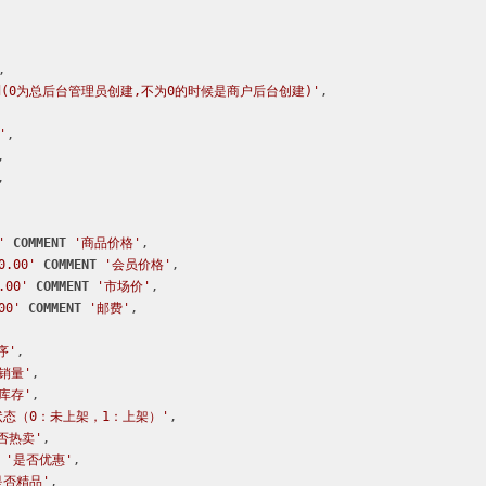


d(0为总后台管理员创建,不为0的时候是商户后台创建)'
,

'
,

,

,

'
COMMENT
'商品价格'
,

0.00'
COMMENT
'会员价格'
,

.00'
COMMENT
'市场价'
,

00'
COMMENT
'邮费'
,

序'
,

'销量'
,

'库存'
,

状态（0：未上架，1：上架）'
,

否热卖'
,

'是否优惠'
,

是否精品'
,
