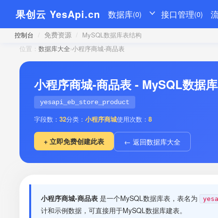
果创云 YesApi.cn
数据库
接口管理
(0)
(0)
免费资源
控制台
/
/
MySQL数据库表结构
位置：
数据库大全
›
小程序商城-商品表
小程序商城-商品表 - MySQL数据
yesapi_eb_store_product
字段数：
32
分类：
小程序商城
使用次数：
8
+ 立即免费创建此表
← 返回数据库大全
小程序商城-商品表
是一个MySQL数据库表，表名为
yes
计和示例数据，可直接用于MySQL数据库建表。