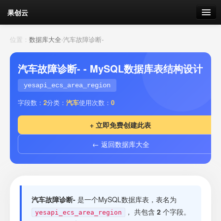
果创云
数据表单
位置：
数据库大全
›
汽车故障诊断-
API接口
汽车故障诊断- - MySQL数据库表结构设计
云存储
yesapi_ecs_area_region
字段数：
2
分类：
汽车
使用次数：
0
流量
剩余接口流量
+ 立即免费创建此表
我的
← 返回数据库大全
套餐
加流量
汽车故障诊断-
是一个MySQL数据库表，表名为
， 共包含
2
个字段。
yesapi_ecs_area_region