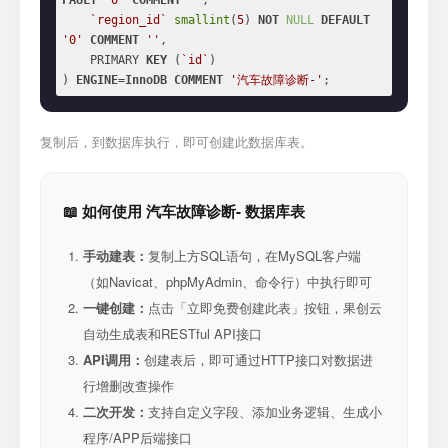
FAULT
'0'
COMMENT
''
,

`region_id`
smallint
(
5
) 
NOT
NULL
DEFAULT
'0'
COMMENT
''
,

    PRIMARY 
KEY
 (
`id`
)

) 
ENGINE
=
InnoDB
COMMENT
'汽车故障诊断-'
;
复制后，到数据库执行，即可创建此数据库表。
📖 如何使用 汽车故障诊断- 数据库表
手动建表：
复制上方SQL语句，在MySQL客户端
（如Navicat、phpMyAdmin、命令行）中执行即可
一键创建：
点击「立即免费创建此表」按钮，果创云
自动生成表和RESTful API接口
API调用：
创建表后，即可通过HTTP接口对数据进
行增删改查操作
二次开发：
支持自定义字段、添加业务逻辑、生成小
程序/APP后端接口