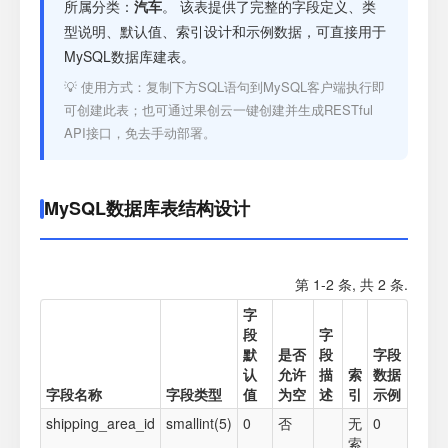
注册
所属分类：
汽车
。 该表提供了完整的字段定义、类
型说明、默认值、索引设计和示例数据，可直接用于
MySQL数据库建表。
登录
💡 使用方式：复制下方SQL语句到MySQL客户端执行即
可创建此表；也可通过果创云一键创建并生成RESTful
接口测试
API接口，免去手动部署。
MySQL数据库表结构设计
第 1-2 条, 共 2 条.
字
段
字
默
是否
段
字段
认
允许
描
索
数据
字段名称
字段类型
值
为空
述
引
示例
shipping_area_id
smallint(5)
0
否
无
0
索