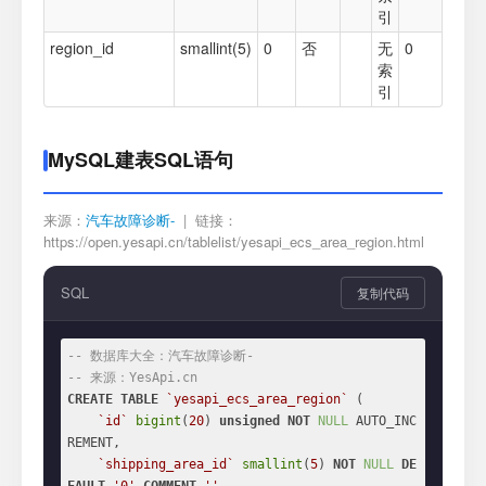
引
region_id
smallint(5)
0
否
无
0
索
引
MySQL建表SQL语句
来源：
汽车故障诊断-
| 链接：
https://open.yesapi.cn/tablelist/yesapi_ecs_area_region.html
SQL
复制代码
-- 数据库大全：汽车故障诊断-
-- 来源：YesApi.cn
CREATE
TABLE
`yesapi_ecs_area_region`
 (

`id`
bigint
(
20
) 
unsigned
NOT
NULL
 AUTO_INC
REMENT,

`shipping_area_id`
smallint
(
5
) 
NOT
NULL
DE