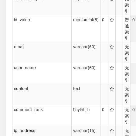
索
引
id_value
mediumint(8)
0
否
普
0
通
索
引
email
varchar(60)
否
无
索
引
user_name
varchar(60)
否
无
索
引
content
text
否
无
索
引
comment_rank
tinyint(1)
0
否
无
0
索
引
ip_address
varchar(15)
否
无