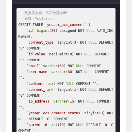
-- 数据库大全：汽车故障诊断-
-- 来源：YesApi.cn
CREATE
TABLE
`yesapi_ecs_comment`
 (

`id`
bigint
(
20
) 
unsigned
NOT
NULL
 AUTO_INC
REMENT,

`comment_type`
 tinyint(
3
) 
NOT
NULL
DEFAULT
'0'
COMMENT
''
,

`id_value`
 mediumint(
8
) 
NOT
NULL
DEFAULT
'0'
COMMENT
''
,

`email`
varchar
(
60
) 
NOT
NULL
COMMENT
''
,

`user_name`
varchar
(
60
) 
NOT
NULL
COMMENT
''
,

`content`
text
NOT
NULL
COMMENT
''
,

`comment_rank`
 tinyint(
1
) 
NOT
NULL
DEFAULT
'0'
COMMENT
''
,

`ip_address`
varchar
(
15
) 
NOT
NULL
COMMENT
''
,

`yesapi_ecs_comment_status`
 tinyint(
3
) 
NOT
NULL
DEFAULT
'0'
COMMENT
''
,

`parent_id`
int
(
10
) 
NOT
NULL
DEFAULT
'0'
C
OMMENT
''
,
