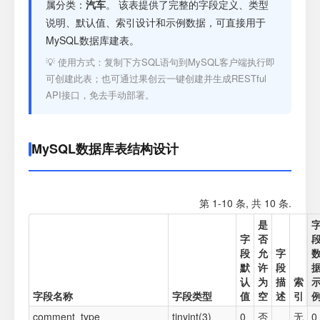
注册
属分类：
汽车
。 该表提供了完整的字段定义、类型
说明、默认值、索引设计和示例数据，可直接用于
MySQL数据库建表。
登录
💡 使用方式：复制下方SQL语句到MySQL客户端执行即
可创建此表；也可通过果创云一键创建并生成RESTful
接口测试
API接口，免去手动部署。
MySQL数据库表结构设计
第 1-10 条, 共 10 条.
是
字
否
段
允
字
默
许
段
认
为
描
索
字段名称
字段类型
值
空
述
引
comment_type
tinyint(3)
0
否
无
0