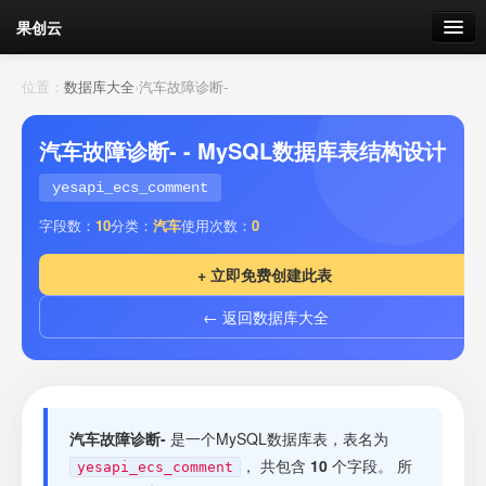
果创云
数据表单
位置：
数据库大全
›
汽车故障诊断-
API接口
汽车故障诊断- - MySQL数据库表结构设计
云存储
yesapi_ecs_comment
字段数：
10
分类：
汽车
使用次数：
0
流量
剩余接口流量
+ 立即免费创建此表
我的
← 返回数据库大全
套餐
加流量
汽车故障诊断-
是一个MySQL数据库表，表名为
， 共包含
10
个字段。 所
yesapi_ecs_comment