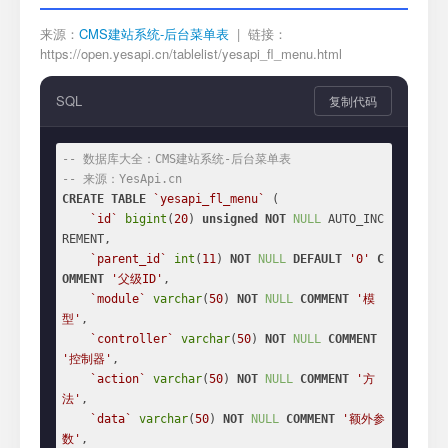
来源：
CMS建站系统-后台菜单表
| 链接：
https://open.yesapi.cn/tablelist/yesapi_fl_menu.html
SQL
复制代码
-- 数据库大全：CMS建站系统-后台菜单表
-- 来源：YesApi.cn
CREATE
TABLE
`yesapi_fl_menu`
 (

`id`
bigint
(
20
) 
unsigned
NOT
NULL
 AUTO_INC
REMENT,

`parent_id`
int
(
11
) 
NOT
NULL
DEFAULT
'0'
C
OMMENT
'父级ID'
,

`module`
varchar
(
50
) 
NOT
NULL
COMMENT
'模
型'
,

`controller`
varchar
(
50
) 
NOT
NULL
COMMENT
'控制器'
,

`action`
varchar
(
50
) 
NOT
NULL
COMMENT
'方
法'
,

`data`
varchar
(
50
) 
NOT
NULL
COMMENT
'额外参
数'
,
