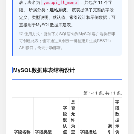
注册
表，表名为
， 共包含
11
个字
yesapi_fl_menu
段。 所属分类：
建站系统
。 该表提供了完整的字段
定义、类型说明、默认值、索引设计和示例数据，可
登录
直接用于MySQL数据库建表。
💡 使用方式：复制下方SQL语句到MySQL客户端执行即
接口测试
可创建此表；也可通过果创云一键创建并生成RESTful
API接口，免去手动部署。
MySQL数据库表结构设计
第 1-11 条, 共 11 条.
是
字
字
否
段
段
允
数
默
许
据
认
为
索
示
字段名称
字段类型
值
空
字段描述
引
例