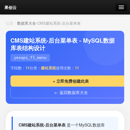
果创云
数据表单
位置：
数据库大全
›
CMS建站系统-后台菜单表
API接口
CMS建站系统-后台菜单表 - MySQL数据
库表结构设计
云存储
yesapi_fl_menu
流量
剩余接口流量
字段数：
11
分类：
建站系统
使用次数：
11
我的
+ 立即免费创建此表
← 返回数据库大全
套餐
加流量
CMS建站系统-后台菜单表
是一个MySQL数据库