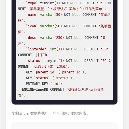
`type`
 tinyint(
1
) 
NOT
NULL
DEFAULT
'0'
COM
MENT
'菜单类型  1：权限认证+菜单；0：只作为菜单'
,

`name`
varchar
(
50
) 
NOT
NULL
COMMENT
'菜单名
称'
,

`icon`
varchar
(
50
) 
NOT
NULL
COMMENT
'菜单图
标'
,

`desc`
varchar
(
250
) 
NOT
NULL
COMMENT
'备
注'
,

`listorder`
int
(
11
) 
NOT
NULL
DEFAULT
'50'
COMMENT
'排序ID'
,

`status`
 tinyint(
1
) 
NOT
NULL
DEFAULT
'0'
C
OMMENT
'状态，0正常，1隐藏'
,

KEY
`parent_id`
 (
`parent_id`
),

KEY
`status`
 (
`status`
),

    PRIMARY 
KEY
 (
`id`
)

) 
ENGINE
=
InnoDB
COMMENT
'CMS建站系统-后台菜单
表'
;
复制后，到数据库执行，即可创建此数据库表。