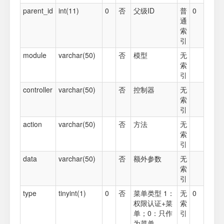
parent_id
int(11)
0
否
父级ID
普
0
通
索
引
module
varchar(50)
否
模型
无
索
引
controller
varchar(50)
否
控制器
无
索
引
action
varchar(50)
否
方法
无
索
引
data
varchar(50)
否
额外参数
无
索
引
type
tinyint(1)
0
否
菜单类型 1：
无
0
权限认证+菜
索
单；0：只作
引
为菜单