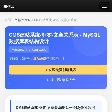
果创云
数据表单
位置：
数据库大全
›
CMS建站系统-标签-文章关系表
API接口
CMS建站系统-标签-文章关系表 - MySQL
数据库表结构设计
云存储
yesapi_fl_taglist
流量
剩余接口流量
字段数：
2
分类：
建站系统
使用次数：
3
我的
+ 立即免费创建此表
← 返回数据库大全
套餐
加流量
CMS建站系统-标签-文章关系表
是一个MySQL数据