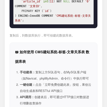
`article_id`
int
(
11
) 
NOT
NULL
DEFAULT
'0'
COMMENT
'文章ID'
,

    PRIMARY 
KEY
 (
`id`
)

) 
ENGINE
=
InnoDB
COMMENT
'CMS建站系统-标签-文章关
系表'
;
复制后，到数据库执行，即可创建此数据库表。
📖 如何使用 CMS建站系统-标签-文章关系表 数
据库表
手动建表：
复制上方SQL语句，在MySQL客户端
（如Navicat、phpMyAdmin、命令行）中执行即可
一键创建：
点击「立即免费创建此表」按钮，果创云
自动生成表和RESTful API接口
API调用：
创建表后，即可通过HTTP接口对数据进
行增删改查操作