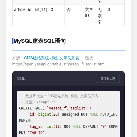
引
article_id
int(11)
0
否
文章
无
0
ID
索
引
MySQL建表SQL语句
来源：
CMS建站系统-标签-文章关系表
| 链接：
https://open.yesapi.cn/tablelist/yesapi_fl_taglist.html
SQL
复制代码
-- 数据库大全：CMS建站系统-标签-文章关系表
-- 来源：YesApi.cn
CREATE
TABLE
`yesapi_fl_taglist`
 (

`id`
bigint
(
20
) 
unsigned
NOT
NULL
 AUTO_INC
REMENT,

`tag_id`
int
(
11
) 
NOT
NULL
DEFAULT
'0'
COMM
ENT
'TAG ID'
,
