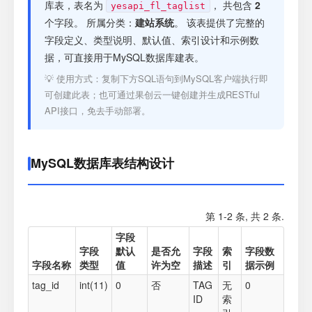
注册
库表，表名为
， 共包含
2
yesapi_fl_taglist
个字段。 所属分类：
建站系统
。 该表提供了完整的
字段定义、类型说明、默认值、索引设计和示例数
登录
据，可直接用于MySQL数据库建表。
💡 使用方式：复制下方SQL语句到MySQL客户端执行即
接口测试
可创建此表；也可通过果创云一键创建并生成RESTful
API接口，免去手动部署。
MySQL数据库表结构设计
第 1-2 条, 共 2 条.
字段
字段
默认
是否允
字段
索
字段数
字段名称
类型
值
许为空
描述
引
据示例
tag_id
int(11)
0
否
TAG
无
0
ID
索