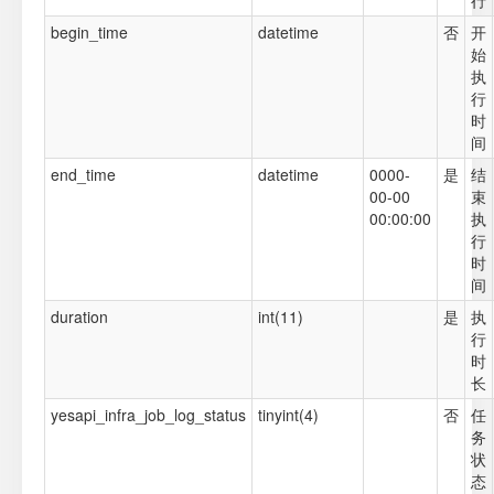
行
begin_time
datetime
否
开
始
执
行
时
间
end_time
datetime
0000-
是
结
00-00
束
00:00:00
执
行
时
间
duration
int(11)
是
执
行
时
长
yesapi_infra_job_log_status
tinyint(4)
否
任
务
状
态