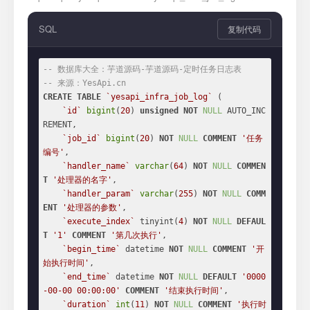
SQL
复制代码
-- 数据库大全：芋道源码-芋道源码-定时任务日志表
-- 来源：YesApi.cn
CREATE
TABLE
`yesapi_infra_job_log`
 (

`id`
bigint
(
20
) 
unsigned
NOT
NULL
 AUTO_INC
REMENT,

`job_id`
bigint
(
20
) 
NOT
NULL
COMMENT
'任务
编号'
,

`handler_name`
varchar
(
64
) 
NOT
NULL
COMMEN
T
'处理器的名字'
,

`handler_param`
varchar
(
255
) 
NOT
NULL
COMM
ENT
'处理器的参数'
,

`execute_index`
 tinyint(
4
) 
NOT
NULL
DEFAUL
T
'1'
COMMENT
'第几次执行'
,

`begin_time`
 datetime 
NOT
NULL
COMMENT
'开
始执行时间'
,

`end_time`
 datetime 
NOT
NULL
DEFAULT
'0000
-00-00 00:00:00'
COMMENT
'结束执行时间'
,

`duration`
int
(
11
) 
NOT
NULL
COMMENT
'执行时