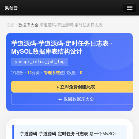
果创云
数据表单
位置：
数据库大全
›
芋道源码-芋道源码-定时任务日志表
API接口
芋道源码-芋道源码-定时任务日志表 -
MySQL数据库表结构设计
云存储
yesapi_infra_job_log
流量
剩余接口流量
字段数：
12
分类：
管理系统
使用次数：
0
我的
+ 立即免费创建此表
← 返回数据库大全
套餐
加流量
芋道源码-芋道源码-定时任务日志表
是一个MySQL