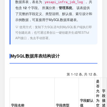
注册
数据库表，表名为
， 共
yesapi_infra_job_log
包含
12
个字段。 所属分类：
管理系统
。 该表提供
了完整的字段定义、类型说明、默认值、索引设计和
登录
示例数据，可直接用于MySQL数据库建表。
💡 使用方式：复制下方SQL语句到MySQL客户端执行即
接口测试
可创建此表；也可通过果创云一键创建并生成RESTful
API接口，免去手动部署。
MySQL数据库表结构设计
第 1-12 条, 共 12 条.
是
否
允
字
许
段
字段默认
为
描
字段名称
字段类型
值
空
述