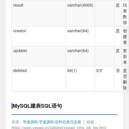
result
varchar(4000)
是
结
果
数
据
creator
varchar(64)
是
创
建
者
updater
varchar(64)
是
更
新
者
deleted
bit(1)
b'0'
否
是
否
删
除
MySQL建表SQL语句
来源：
芋道源码-芋道源码-定时任务日志表
| 链接：
https://open.yesapi.cn/tablelist/yesapi_infra_job_log.html