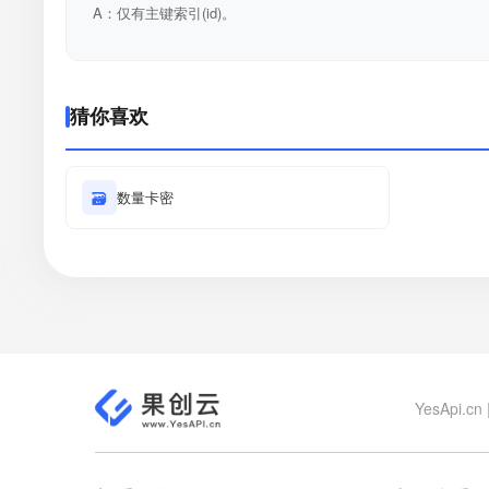
A：仅有主键索引(id)。
猜你喜欢
🗃
数量卡密
YesApi