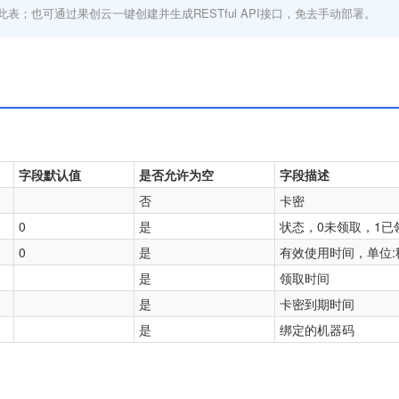
此表；也可通过果创云一键创建并生成RESTful API接口，免去手动部署。
字段默认值
是否允许为空
字段描述
否
卡密
0
是
状态，0未领取，1已
0
是
有效使用时间，单位:
是
领取时间
是
卡密到期时间
是
绑定的机器码