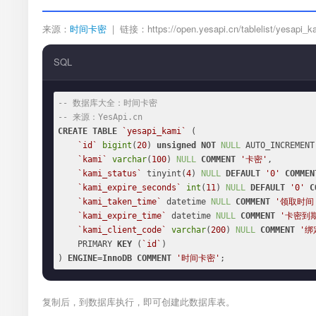
来源：
时间卡密
| 链接：https://open.yesapi.cn/tablelist/yesapi_k
SQL
-- 数据库大全：时间卡密
-- 来源：YesApi.cn
CREATE
TABLE
`yesapi_kami`
 (

`id`
bigint
(
20
) 
unsigned
NOT
NULL
 AUTO_INCREMENT,
`kami`
varchar
(
100
) 
NULL
COMMENT
'卡密'
,

`kami_status`
 tinyint(
4
) 
NULL
DEFAULT
'0'
COMMEN
`kami_expire_seconds`
int
(
11
) 
NULL
DEFAULT
'0'
C
`kami_taken_time`
 datetime 
NULL
COMMENT
'领取时间
`kami_expire_time`
 datetime 
NULL
COMMENT
'卡密到
`kami_client_code`
varchar
(
200
) 
NULL
COMMENT
'绑
    PRIMARY 
KEY
 (
`id`
)

) 
ENGINE
=
InnoDB
COMMENT
'时间卡密'
;
复制后，到数据库执行，即可创建此数据库表。