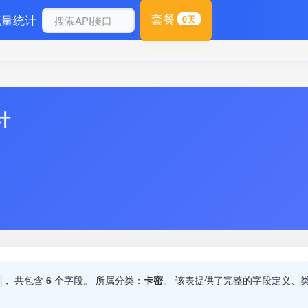
套餐
流量统计
0天
计
， 共包含
6
个字段。 所属分类：
卡密
。 该表提供了完整的字段定义、