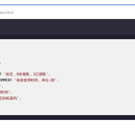
ami.html


T
'状态，0未领取，1已领取'
,

OMMENT
'有效使用时间，单位:秒'
,

'
,

期时间'
,

定的机器码'
,
