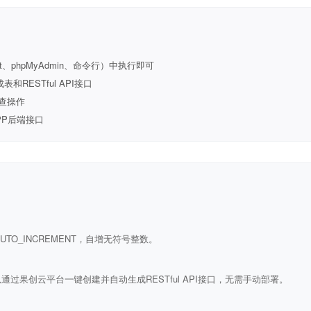
t、phpMyAdmin、命令行）中执行即可
ESTful API接口
查操作
PP后端接口
ULL AUTO_INCREMENT，自增无符号整数。
通过果创云平台一键创建并自动生成RESTful API接口，无需手动部署。