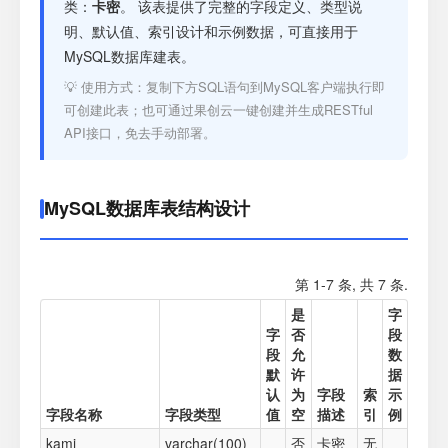
注册
类：
卡密
。 该表提供了完整的字段定义、类型说
明、默认值、索引设计和示例数据，可直接用于
MySQL数据库建表。
登录
💡 使用方式：复制下方SQL语句到MySQL客户端执行即
可创建此表；也可通过果创云一键创建并生成RESTful
接口测试
API接口，免去手动部署。
MySQL数据库表结构设计
第 1-7 条, 共 7 条.
是
字
字
否
段
段
允
数
默
许
据
认
为
字段
索
示
字段名称
字段类型
值
空
描述
引
例
kami
varchar(100)
否
卡密
无