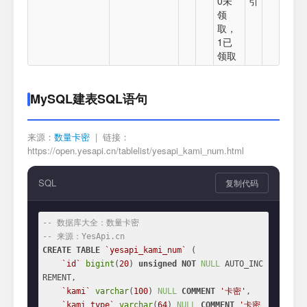
0未
引
领
取，
1已
领取
MySQL建表SQL语句
来源：
数量卡密
| 链接：
https://open.yesapi.cn/tablelist/yesapi_kami_num.html
SQL
复制代码
-- 数据库大全：数量卡密
-- 来源：YesApi.cn
CREATE
TABLE
`yesapi_kami_num`
 (

`id`
bigint
(
20
) 
unsigned
NOT
NULL
 AUTO_INC
REMENT,

`kami`
varchar
(
100
) 
NULL
COMMENT
'卡密'
,

`kami_type`
varchar
(
64
) 
NULL
COMMENT
'卡密