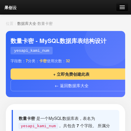
果创云
数据表单
位置：
数据库大全
›
数量卡密
API接口
数量卡密 - MySQL数据库表结构设计
云存储
yesapi_kami_num
字段数：
7
分类：
卡密
使用次数：
32
流量
剩余接口流量
+ 立即免费创建此表
我的
← 返回数据库大全
套餐
加流量
数量卡密
是一个MySQL数据库表，表名为
， 共包含
7
个字段。 所属分
yesapi_kami_num