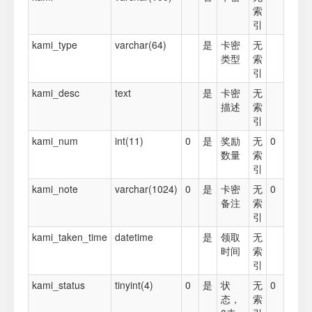
索
引
kami_type
varchar(64)
是
卡密
无
类型
索
引
kami_desc
text
是
卡密
无
描述
索
引
kami_num
int(11)
0
是
奖励
无
0
数量
索
引
kami_note
varchar(1024)
0
是
卡密
无
0
备注
索
引
kami_taken_time
datetime
是
领取
无
时间
索
引
kami_status
tinyint(4)
0
是
状
无
0
态，
索