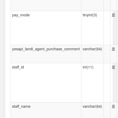
pay_mode
tinyint(3)
是
yesapi_landi_agent_purchase_comment
varchar(64)
是
staff_id
int(11)
是
staff_name
varchar(64)
是