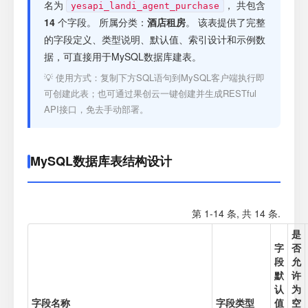
注册
名为
， 共包含
yesapi_landi_agent_purchase
14
个字段。 所属分类：
酒店租房
。 该表提供了完整
的字段定义、类型说明、默认值、索引设计和示例数
登录
据，可直接用于MySQL数据库建表。
💡 使用方式：复制下方SQL语句到MySQL客户端执行即
接口测试
可创建此表；也可通过果创云一键创建并生成RESTful
API接口，免去手动部署。
MySQL数据库表结构设计
第 1-14 条, 共 14 条.
是
字
否
段
允
默
许
认
为
字段名称
字段类型
值
空