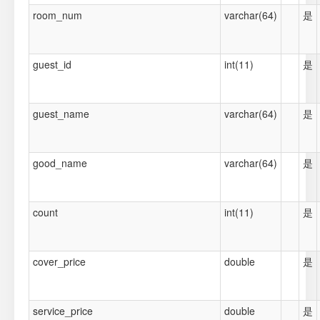
room_num
varchar(64)
是
guest_id
int(11)
是
guest_name
varchar(64)
是
good_name
varchar(64)
是
count
int(11)
是
cover_price
double
是
service_price
double
是