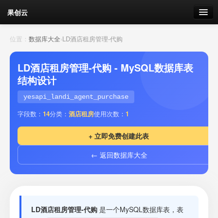
果创云
数据表单
位置：
数据库大全
›
LD酒店租房管理-代购
API接口
LD酒店租房管理-代购 - MySQL数据库表
结构设计
云存储
yesapi_landi_agent_purchase
流量
剩余接口流量
字段数：
14
分类：
酒店租房
使用次数：
1
我的
+ 立即免费创建此表
← 返回数据库大全
套餐
加流量
LD酒店租房管理-代购
是一个MySQL数据库表，表