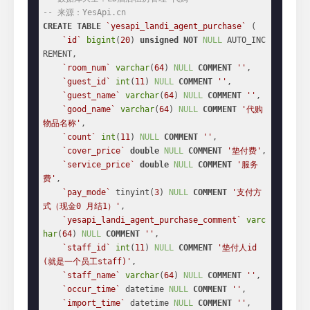
-- 来源：YesApi.cn
CREATE
TABLE
`yesapi_landi_agent_purchase`
 (

`id`
bigint
(
20
) 
unsigned
NOT
NULL
 AUTO_INC
REMENT,

`room_num`
varchar
(
64
) 
NULL
COMMENT
''
,

`guest_id`
int
(
11
) 
NULL
COMMENT
''
,

`guest_name`
varchar
(
64
) 
NULL
COMMENT
''
,

`good_name`
varchar
(
64
) 
NULL
COMMENT
'代购
物品名称'
,

`count`
int
(
11
) 
NULL
COMMENT
''
,

`cover_price`
double
NULL
COMMENT
'垫付费'
,

`service_price`
double
NULL
COMMENT
'服务
费'
,

`pay_mode`
 tinyint(
3
) 
NULL
COMMENT
'支付方
式（现金0 月结1）'
,

`yesapi_landi_agent_purchase_comment`
varc
har
(
64
) 
NULL
COMMENT
''
,

`staff_id`
int
(
11
) 
NULL
COMMENT
'垫付人id
(就是一个员工staff)'
,

`staff_name`
varchar
(
64
) 
NULL
COMMENT
''
,

`occur_time`
 datetime 
NULL
COMMENT
''
,

`import_time`
 datetime 
NULL
COMMENT
''
,
