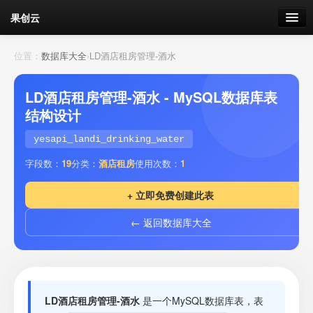
果创云
数据表单
位置：
数据库大全
›
LD酒店租房管理-酒水
API接口
LD酒店租房管理-酒水 - MySQL数据库表
结构设计
云存储
yesapi_landi_drinking_water
流量
剩余接口流量
字段数：
19
分类：
酒店租房
使用次数：
1
我的
+ 立即免费创建此表
← 返回数据库大全
套餐
加流量
LD酒店租房管理-酒水
是一个MySQL数据库表，表