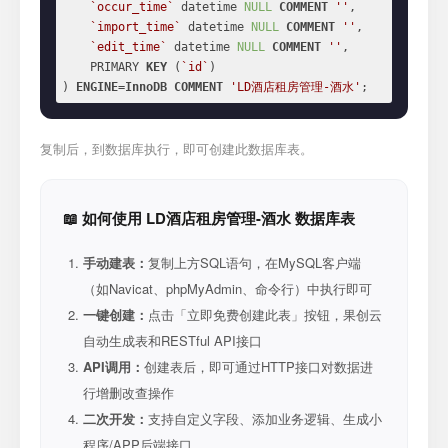
`occur_time`
 datetime 
NULL
COMMENT
''
,

`import_time`
 datetime 
NULL
COMMENT
''
,

`edit_time`
 datetime 
NULL
COMMENT
''
,

    PRIMARY 
KEY
 (
`id`
)

) 
ENGINE
=
InnoDB
COMMENT
'LD酒店租房管理-酒水'
;
复制后，到数据库执行，即可创建此数据库表。
📖 如何使用 LD酒店租房管理-酒水 数据库表
手动建表：
复制上方SQL语句，在MySQL客户端
（如Navicat、phpMyAdmin、命令行）中执行即可
一键创建：
点击「立即免费创建此表」按钮，果创云
自动生成表和RESTful API接口
API调用：
创建表后，即可通过HTTP接口对数据进
行增删改查操作
二次开发：
支持自定义字段、添加业务逻辑、生成小
程序/APP后端接口