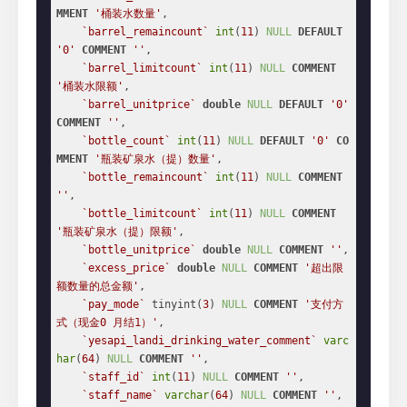
MMENT
'桶装水数量'
,

`barrel_remaincount`
int
(
11
) 
NULL
DEFAULT
'0'
COMMENT
''
,

`barrel_limitcount`
int
(
11
) 
NULL
COMMENT
'桶装水限额'
,

`barrel_unitprice`
double
NULL
DEFAULT
'0'
COMMENT
''
,

`bottle_count`
int
(
11
) 
NULL
DEFAULT
'0'
CO
MMENT
'瓶装矿泉水（提）数量'
,

`bottle_remaincount`
int
(
11
) 
NULL
COMMENT
''
,

`bottle_limitcount`
int
(
11
) 
NULL
COMMENT
'瓶装矿泉水（提）限额'
,

`bottle_unitprice`
double
NULL
COMMENT
''
,

`excess_price`
double
NULL
COMMENT
'超出限
额数量的总金额'
,

`pay_mode`
 tinyint(
3
) 
NULL
COMMENT
'支付方
式（现金0 月结1）'
,

`yesapi_landi_drinking_water_comment`
varc
har
(
64
) 
NULL
COMMENT
''
,

`staff_id`
int
(
11
) 
NULL
COMMENT
''
,

`staff_name`
varchar
(
64
) 
NULL
COMMENT
''
,
