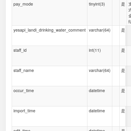
pay_mode
tinyint(3)
是
yesapi_landi_drinking_water_comment
varchar(64)
是
staff_id
int(11)
是
staff_name
varchar(64)
是
occur_time
datetime
是
import_time
datetime
是
edit_time
datetime
是