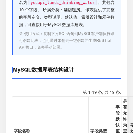
注册
名为
， 共包含
yesapi_landi_drinking_water
19
个字段。 所属分类：
酒店租房
。 该表提供了完整
的字段定义、类型说明、默认值、索引设计和示例数
登录
据，可直接用于MySQL数据库建表。
💡 使用方式：复制下方SQL语句到MySQL客户端执行即
接口测试
可创建此表；也可通过果创云一键创建并生成RESTful
API接口，免去手动部署。
MySQL数据库表结构设计
第 1-19 条, 共 19 条.
是
字
否
段
允
默
许
认
为
字段名称
字段类型
值
空