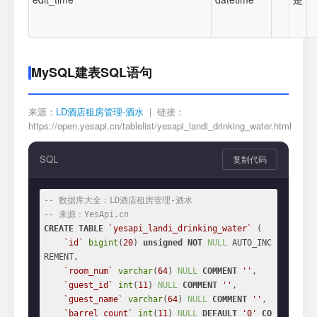
MySQL建表SQL语句
来源：
LD酒店租房管理-酒水
| 链接：
https://open.yesapi.cn/tablelist/yesapi_landi_drinking_water.html
SQL
复制代码
-- 数据库大全：LD酒店租房管理-酒水
-- 来源：YesApi.cn
CREATE
TABLE
`yesapi_landi_drinking_water`
 (

`id`
bigint
(
20
) 
unsigned
NOT
NULL
 AUTO_INC
REMENT,

`room_num`
varchar
(
64
) 
NULL
COMMENT
''
,

`guest_id`
int
(
11
) 
NULL
COMMENT
''
,

`guest_name`
varchar
(
64
) 
NULL
COMMENT
''
,

`barrel_count`
int
(
11
) 
NULL
DEFAULT
'0'
CO