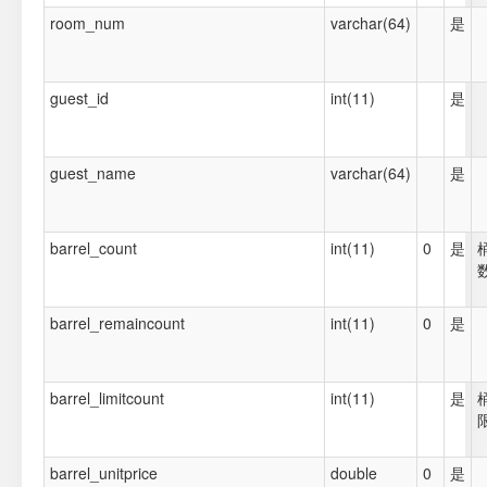
room_num
varchar(64)
是
guest_id
int(11)
是
guest_name
varchar(64)
是
barrel_count
int(11)
0
是
barrel_remaincount
int(11)
0
是
barrel_limitcount
int(11)
是
barrel_unitprice
double
0
是