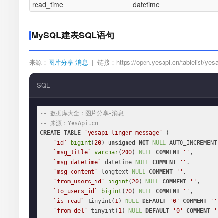
read_time
datetime
MySQL建表SQL语句
来源：
图片分享-消息
| 链接：https://open.yesapi.cn/tablelist/yesa
SQL
-- 数据库大全：图片分享-消息
-- 来源：YesApi.cn
CREATE
TABLE
`yesapi_linger_message`
 (

`id`
bigint
(
20
) 
unsigned
NOT
NULL
 AUTO_INCREMENT,
`msg_title`
varchar
(
200
) 
NULL
COMMENT
''
,

`msg_datetime`
 datetime 
NULL
COMMENT
''
,

`msg_content`
 longtext 
NULL
COMMENT
''
,

`from_users_id`
bigint
(
20
) 
NULL
COMMENT
''
,

`to_users_id`
bigint
(
20
) 
NULL
COMMENT
''
,

`is_read`
 tinyint(
1
) 
NULL
DEFAULT
'0'
COMMENT
''
`from_del`
 tinyint(
1
) 
NULL
DEFAULT
'0'
COMMENT
'