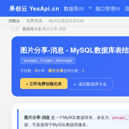
果创云 YesApi.cn
数据库
接口管理
(0)
(0)
免费资源
控制台
/
/
MySQL数据库表结构
位置：
数据库大全
›
图片分享-消息
图片分享-消息 - MySQL数据库表
yesapi_linger_message
字段数：
9
分类：
图片分享
使用次数：
1
+ 立即免费创建此表
← 返回数据库大全
图片分享-消息
是一个MySQL数据库表，表名为
yesapi_
据，可直接用于MySQL数据库建表。