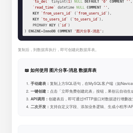
`to_del`
 tinyint(
1
) 
NULL
DEFAULT
'0'
COMMENT
''
,

`read_time`
 datetime 
NULL
COMMENT
''
,

KEY
`from_users_id`
 (
`from_users_id`
),

KEY
`to_users_id`
 (
`to_users_id`
),

    PRIMARY 
KEY
 (
`id`
)

) 
ENGINE
=
InnoDB
COMMENT
'图片分享-消息'
;
复制后，到数据库执行，即可创建此数据库表。
📖 如何使用 图片分享-消息 数据库表
手动建表：
复制上方SQL语句，在MySQL客户端（如Navica
一键创建：
点击「立即免费创建此表」按钮，果创云自动生成表和R
API调用：
创建表后，即可通过HTTP接口对数据进行增删改
二次开发：
支持自定义字段、添加业务逻辑、生成小程序/A