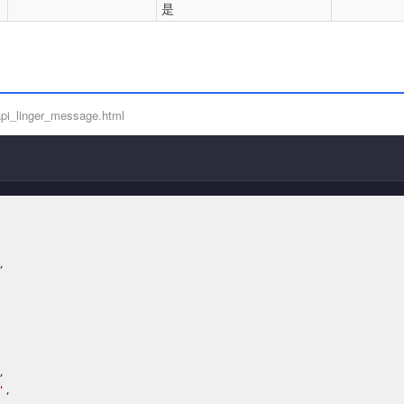
是
pi_linger_message.html


,

'
,
