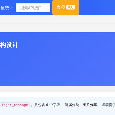
套餐
流量统计
0天
结构设计
， 共包含
9
个字段。 所属分类：
图片分享
。 该表提
linger_message