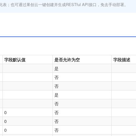
此表；也可通过果创云一键创建并生成RESTful API接口，免去手动部署。
字段默认值
是否允许为空
字段描述
是
否
否
是
否
0
否
0
否
0
否