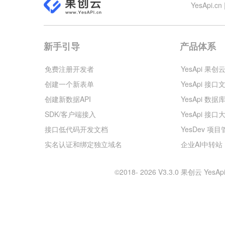
YesApi
新手引导
产品体系
免费注册开发者
YesApi 果创
创建一个新表单
YesApi 接口
创建新数据API
YesApi 数据
SDK/客户端接入
YesApi 接口
接口低代码开发文档
YesDev 项
实名认证和绑定独立域名
企业AI中转站
©2018- 2026 V3.3.0 果创云 Y