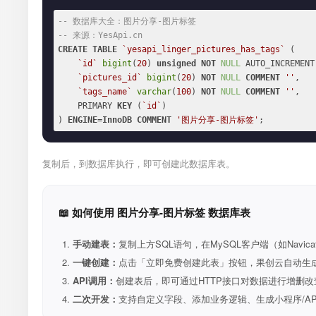
-- 数据库大全：图片分享-图片标签
-- 来源：YesApi.cn
CREATE
TABLE
`yesapi_linger_pictures_has_tags`
 (

`id`
bigint
(
20
) 
unsigned
NOT
NULL
 AUTO_INCREMENT,
`pictures_id`
bigint
(
20
) 
NOT
NULL
COMMENT
''
,

`tags_name`
varchar
(
100
) 
NOT
NULL
COMMENT
''
,

    PRIMARY 
KEY
 (
`id`
)

) 
ENGINE
=
InnoDB
COMMENT
'图片分享-图片标签'
;
复制后，到数据库执行，即可创建此数据库表。
📖 如何使用 图片分享-图片标签 数据库表
手动建表：
复制上方SQL语句，在MySQL客户端（如Navica
一键创建：
点击「立即免费创建此表」按钮，果创云自动生成表和R
API调用：
创建表后，即可通过HTTP接口对数据进行增删改
二次开发：
支持自定义字段、添加业务逻辑、生成小程序/A