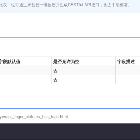
此表；也可通过果创云一键创建并生成RESTful API接口，免去手动部署。
字段默认值
是否允许为空
字段描述
否
否
yesapi_linger_pictures_has_tags.html