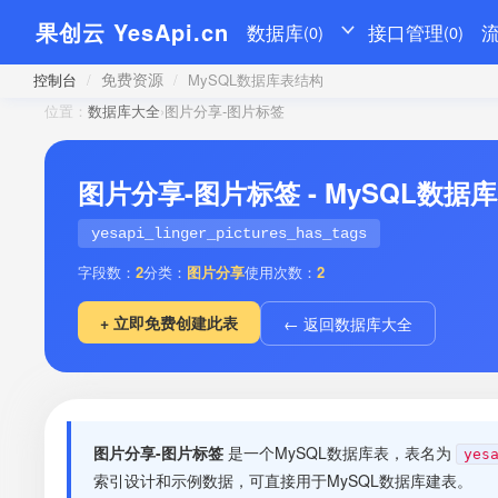
果创云 YesApi.cn
数据库
接口管理
(0)
(0)
免费资源
控制台
/
/
MySQL数据库表结构
位置：
数据库大全
›
图片分享-图片标签
图片分享-图片标签 - MySQL数据
yesapi_linger_pictures_has_tags
字段数：
2
分类：
图片分享
使用次数：
2
+ 立即免费创建此表
← 返回数据库大全
图片分享-图片标签
是一个MySQL数据库表，表名为
yes
索引设计和示例数据，可直接用于MySQL数据库建表。