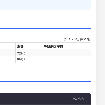
第 1-2 条, 共 2 条.
索引
字段数据示例
无索引
无索引
复制代码