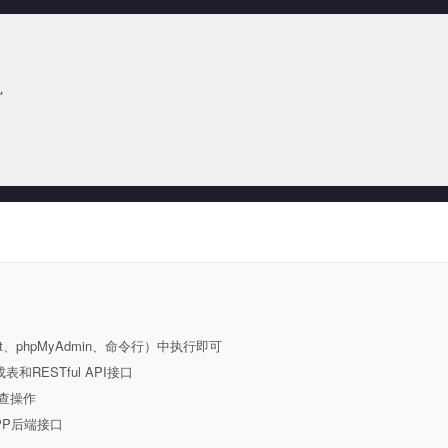


t、phpMyAdmin、命令行）中执行即可
ESTful API接口
查操作
PP后端接口