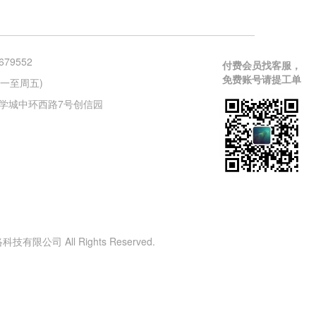
679552
付费会员找客服，
免费账号请提工单
 (周一至周五)
学城中环西路7号创信园
有限公司 All Rights Reserved.