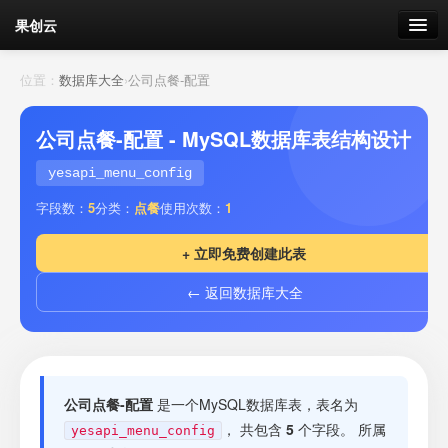
果创云
数据表单
位置：
数据库大全
›
公司点餐-配置
API接口
公司点餐-配置 - MySQL数据库表结构设计
云存储
yesapi_menu_config
字段数：
5
分类：
点餐
使用次数：
1
流量
剩余接口流量
+ 立即免费创建此表
我的
← 返回数据库大全
套餐
加流量
公司点餐-配置
是一个MySQL数据库表，表名为
， 共包含
5
个字段。 所属
yesapi_menu_config