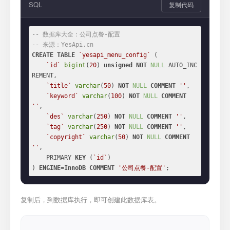
SQL
复制代码
-- 数据库大全：公司点餐-配置
-- 来源：YesApi.cn
CREATE
TABLE
`yesapi_menu_config`
 (

`id`
bigint
(
20
) 
unsigned
NOT
NULL
 AUTO_INC
REMENT,

`title`
varchar
(
50
) 
NOT
NULL
COMMENT
''
,

`keyword`
varchar
(
100
) 
NOT
NULL
COMMENT
''
,

`des`
varchar
(
250
) 
NOT
NULL
COMMENT
''
,

`tag`
varchar
(
250
) 
NOT
NULL
COMMENT
''
,

`copyright`
varchar
(
50
) 
NOT
NULL
COMMENT
''
,

    PRIMARY 
KEY
 (
`id`
)

) 
ENGINE
=
InnoDB
COMMENT
'公司点餐-配置'
;
复制后，到数据库执行，即可创建此数据库表。