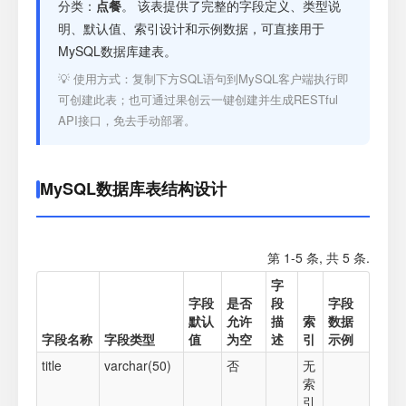
注册
分类：
点餐
。 该表提供了完整的字段定义、类型说
明、默认值、索引设计和示例数据，可直接用于
MySQL数据库建表。
登录
💡 使用方式：复制下方SQL语句到MySQL客户端执行即
可创建此表；也可通过果创云一键创建并生成RESTful
接口测试
API接口，免去手动部署。
MySQL数据库表结构设计
第 1-5 条, 共 5 条.
字
字段
是否
段
字段
默认
允许
描
索
数据
字段名称
字段类型
值
为空
述
引
示例
title
varchar(50)
否
无
索
引