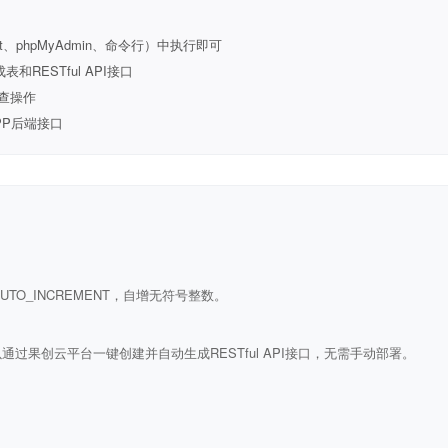
t、phpMyAdmin、命令行）中执行即可
ESTful API接口
查操作
PP后端接口
ULL AUTO_INCREMENT，自增无符号整数。
通过果创云平台一键创建并自动生成RESTful API接口，无需手动部署。