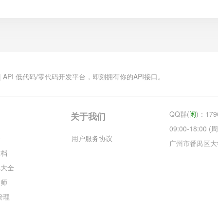
.cn | API 低代码/零代码开发平台，即刻拥有你的API接口。
QQ群(
闲
)：179
关于我们
09:00-18:00
云
用户服务协议
广州市番禺区大
文档
库大全
大师
目管理