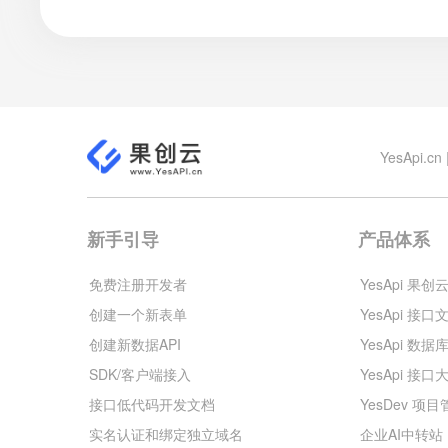
YesApi
新手引导
产品体系
免费注册开发者
YesApi 果创
创建一个新表单
YesApi 接口
创建新数据API
YesApi 数据
SDK/客户端接入
YesApi 接口
接口低代码开发文档
YesDev 项
实名认证和绑定独立域名
企业AI中转站