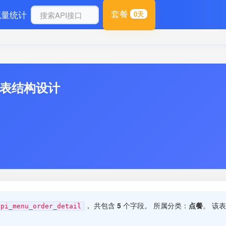
套餐
流量统计
0天
库表结构设计
， 共包含
5
个字段。 所属分类：
点餐
。 该
api_menu_order_detail