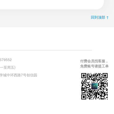
回到顶部 ↑
679552
付费会员找客服，
免费账号请提工单
 (周一至周五)
学城中环西路7号创信园