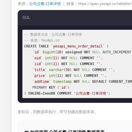
来源：
公司点餐-订单详情
| 链接：https://open.yesapi.cn/tablelist/
SQL
-- 数据库大全：公司点餐-订单详情
-- 来源：YesApi.cn
CREATE
TABLE
`yesapi_menu_order_detail`
 (

`id`
bigint
(
20
) 
unsigned
NOT
NULL
 AUTO_INCREMENT,
`oid`
int
(
11
) 
NOT
NULL
COMMENT
''
,

`iid`
int
(
11
) 
NOT
NULL
COMMENT
''
,

`title`
varchar
(
50
) 
NOT
NULL
COMMENT
''
,

`price`
int
(
11
) 
NOT
NULL
COMMENT
''
,

`addtime`
timestamp
NOT
NULL
DEFAULT
CURRENT_TIM
    PRIMARY 
KEY
 (
`id`
)

) 
ENGINE
=
InnoDB
COMMENT
'公司点餐-订单详情'
;
复制后，到数据库执行，即可创建此数据库表。