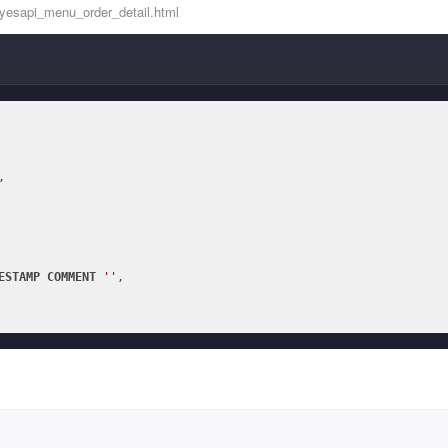
yesapi_menu_order_detail.html


ESTAMP
COMMENT
''
,
