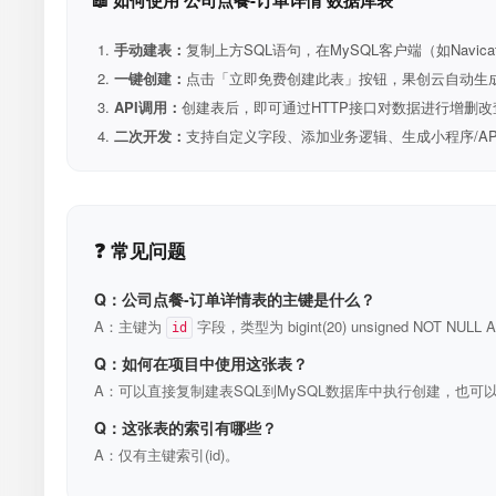
📖 如何使用 公司点餐-订单详情 数据库表
手动建表：
复制上方SQL语句，在MySQL客户端（如Navica
一键创建：
点击「立即免费创建此表」按钮，果创云自动生成表和R
API调用：
创建表后，即可通过HTTP接口对数据进行增删改
二次开发：
支持自定义字段、添加业务逻辑、生成小程序/A
❓ 常见问题
Q：公司点餐-订单详情表的主键是什么？
A：主键为
字段，类型为 bigint(20) unsigned NOT N
id
Q：如何在项目中使用这张表？
A：可以直接复制建表SQL到MySQL数据库中执行创建，也可以
Q：这张表的索引有哪些？
A：仅有主键索引(id)。