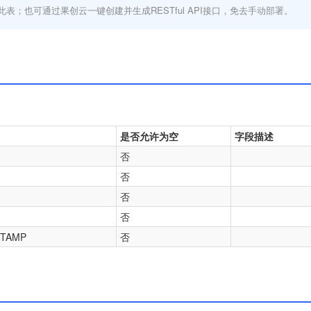
此表；也可通过果创云一键创建并生成RESTful API接口，免去手动部署。
是否允许为空
字段描述
否
否
否
否
STAMP
否