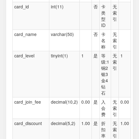
card_id
int(11)
否
卡
无
类
索
型
引
ID
card_name
varchar(50)
否
卡
无
名
索
称
引
card_level
tinyint(1)
1
是
等
无
1
级:1
索
铜2
引
银3
金4
钻
石
card_join_fee
decimal(10,2)
0.00
是
入
无
0.00
会
索
费
引
card_discount
decimal(5,2)
1.00
是
折
无
1.00
扣
索
率
引