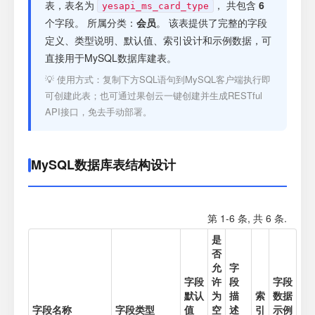
注册
表，表名为
， 共包含
6
yesapi_ms_card_type
个字段。 所属分类：
会员
。 该表提供了完整的字段
定义、类型说明、默认值、索引设计和示例数据，可
登录
直接用于MySQL数据库建表。
💡 使用方式：复制下方SQL语句到MySQL客户端执行即
接口测试
可创建此表；也可通过果创云一键创建并生成RESTful
API接口，免去手动部署。
MySQL数据库表结构设计
第 1-6 条, 共 6 条.
是
否
允
字
字段
许
段
字段
默认
为
描
索
数据
字段名称
字段类型
值
空
述
引
示例