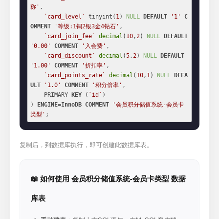
称'
,

`card_level`
 tinyint(
1
) 
NULL
DEFAULT
'1'
C
OMMENT
'等级:1铜2银3金4钻石'
,

`card_join_fee`
decimal
(
10
,
2
) 
NULL
DEFAULT
'0.00'
COMMENT
'入会费'
,

`card_discount`
decimal
(
5
,
2
) 
NULL
DEFAULT
'1.00'
COMMENT
'折扣率'
,

`card_points_rate`
decimal
(
10
,
1
) 
NULL
DEFA
ULT
'1.0'
COMMENT
'积分倍率'
,

    PRIMARY 
KEY
 (
`id`
)

) 
ENGINE
=
InnoDB
COMMENT
'会员积分储值系统-会员卡
类型'
;
复制后，到数据库执行，即可创建此数据库表。
📖 如何使用 会员积分储值系统-会员卡类型 数据
库表