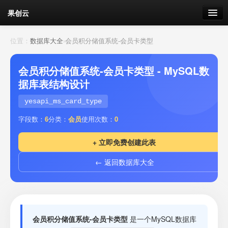
果创云
数据表单
位置：
数据库大全
›
会员积分储值系统-会员卡类型
API接口
会员积分储值系统-会员卡类型 - MySQL数
据库表结构设计
云存储
yesapi_ms_card_type
流量
剩余接口流量
字段数：
6
分类：
会员
使用次数：
0
我的
+ 立即免费创建此表
← 返回数据库大全
套餐
加流量
会员积分储值系统-会员卡类型
是一个MySQL数据库