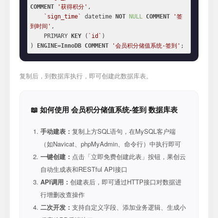
COMMENT
'获得积分'
,

`sign_time`
 datetime 
NOT
NULL
COMMENT
'签
到时间'
,

    PRIMARY 
KEY
 (
`id`
)

) 
ENGINE
=
InnoDB
COMMENT
'会员积分储值系统-签到'
;
复制后，到数据库执行，即可创建此数据库表。
📖 如何使用 会员积分储值系统-签到 数据库表
手动建表：
复制上方SQL语句，在MySQL客户端
（如Navicat、phpMyAdmin、命令行）中执行即可
一键创建：
点击「立即免费创建此表」按钮，果创云
自动生成表和RESTful API接口
API调用：
创建表后，即可通过HTTP接口对数据进
行增删改查操作
二次开发：
支持自定义字段、添加业务逻辑、生成小