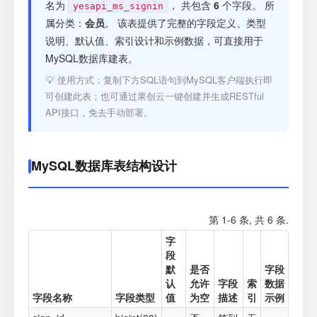
注册
名为
， 共包含
6
个字段。 所
yesapi_ms_signin
属分类：
会员
。 该表提供了完整的字段定义、类型
说明、默认值、索引设计和示例数据，可直接用于
登录
MySQL数据库建表。
💡 使用方式：复制下方SQL语句到MySQL客户端执行即
接口测试
可创建此表；也可通过果创云一键创建并生成RESTful
API接口，免去手动部署。
MySQL数据库表结构设计
第 1-6 条, 共 6 条.
字
段
默
是否
字段
认
允许
字段
索
数据
字段名称
字段类型
值
为空
描述
引
示例