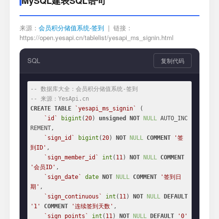
MySQL建表SQL语句
来源：
会员积分储值系统-签到
| 链接：
https://open.yesapi.cn/tablelist/yesapi_ms_signin.html
SQL
复制代码
-- 数据库大全：会员积分储值系统-签到
-- 来源：YesApi.cn
CREATE
TABLE
`yesapi_ms_signin`
 (

`id`
bigint
(
20
) 
unsigned
NOT
NULL
 AUTO_INC
REMENT,

`sign_id`
bigint
(
20
) 
NOT
NULL
COMMENT
'签
到ID'
,

`sign_member_id`
int
(
11
) 
NOT
NULL
COMMENT
'会员ID'
,

`sign_date`
date
NOT
NULL
COMMENT
'签到日
期'
,

`sign_continuous`
int
(
11
) 
NOT
NULL
DEFAULT
'1'
COMMENT
'连续签到天数'
,

`sign_points`
int
(
11
) 
NOT
NULL
DEFAULT
'0'