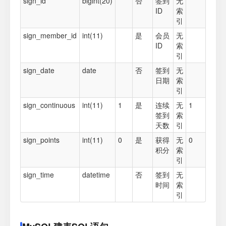
sign_id
bigint(20)
否
签到
无
ID
索
引
sign_member_id
int(11)
是
会员
无
ID
索
引
sign_date
date
否
签到
无
日期
索
引
sign_continuous
int(11)
1
是
连续
无
1
签到
索
天数
引
sign_points
int(11)
0
是
获得
无
0
积分
索
引
sign_time
datetime
否
签到
无
时间
索
引