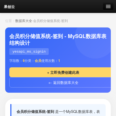
果创云
数据表单
位置：
数据库大全
›
会员积分储值系统-签到
API接口
会员积分储值系统-签到 - MySQL数据库表
结构设计
云存储
yesapi_ms_signin
流量
剩余接口流量
字段数：
6
分类：
会员
使用次数：
1
我的
+ 立即免费创建此表
← 返回数据库大全
套餐
加流量
会员积分储值系统-签到
是一个MySQL数据库表，表