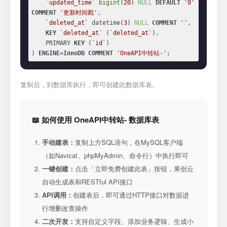
`updated_time`
bigint
(
20
) 
NULL
DEFAULT
'0'
COMMENT
'更新时间戳'
,

`deleted_at`
 datetime(
3
) 
NULL
COMMENT
''
,

KEY
`deleted_at`
 (
`deleted_at`
),

    PRIMARY 
KEY
 (
`id`
)

) 
ENGINE
=
InnoDB
COMMENT
'OneAPI中转站-'
;
复制后，到数据库执行，即可创建此数据库表。
📖 如何使用 OneAPI中转站- 数据库表
手动建表：
复制上方SQL语句，在MySQL客户端
（如Navicat、phpMyAdmin、命令行）中执行即可
一键创建：
点击「立即免费创建此表」按钮，果创云
自动生成表和RESTful API接口
API调用：
创建表后，即可通过HTTP接口对数据进
行增删改查操作
二次开发：
支持自定义字段、添加业务逻辑、生成小