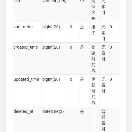
title
varchar(128)
否
岗
无
位
索
名
引
称
sort_order
bigint(20)
0
是
排
无
0
序
索
引
created_time
bigint(20)
0
是
创
无
0
建
索
时
引
间
戳
updated_time
bigint(20)
0
是
更
无
0
新
索
时
引
间
戳
deleted_at
datetime(3)
是
普
通
索
引