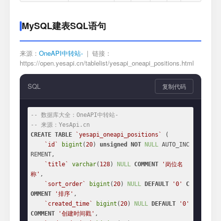
MySQL建表SQL语句
来源：
OneAPI中转站-
| 链接：
https://open.yesapi.cn/tablelist/yesapi_oneapi_positions.html
SQL
复制代码
-- 数据库大全：OneAPI中转站-
-- 来源：YesApi.cn
CREATE
TABLE
`yesapi_oneapi_positions`
 (

`id`
bigint
(
20
) 
unsigned
NOT
NULL
 AUTO_INC
REMENT,

`title`
varchar
(
128
) 
NULL
COMMENT
'岗位名
称'
,

`sort_order`
bigint
(
20
) 
NULL
DEFAULT
'0'
C
OMMENT
'排序'
,

`created_time`
bigint
(
20
) 
NULL
DEFAULT
'0'
COMMENT
'创建时间戳'
,
