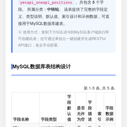
注册
， 共包含
5
个字
yesapi_oneapi_positions
段。 所属分类：
中转站
。 该表提供了完整的字段定
义、类型说明、默认值、索引设计和示例数据，可直
登录
接用于MySQL数据库建表。
💡 使用方式：复制下方SQL语句到MySQL客户端执行即
接口测试
可创建此表；也可通过果创云一键创建并生成RESTful
API接口，免去手动部署。
MySQL数据库表结构设计
第 1-5 条, 共 5 条.
字
段
字
默
是否
段
字段
认
允许
描
索
数据
字段名称
字段类型
值
为空
述
引
示例