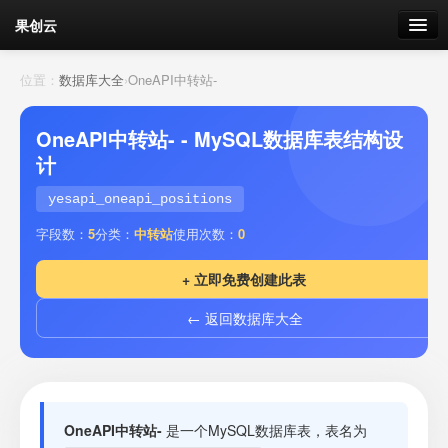
果创云
数据表单
位置：
数据库大全
›
OneAPI中转站-
API接口
OneAPI中转站- - MySQL数据库表结构设
计
云存储
yesapi_oneapi_positions
流量
剩余接口流量
字段数：
5
分类：
中转站
使用次数：
0
我的
+ 立即免费创建此表
← 返回数据库大全
套餐
加流量
OneAPI中转站-
是一个MySQL数据库表，表名为