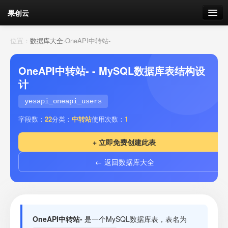
果创云
数据表单
位置：
数据库大全
›
OneAPI中转站-
API接口
OneAPI中转站- - MySQL数据库表结构设
计
云存储
yesapi_oneapi_users
流量
剩余接口流量
字段数：
22
分类：
中转站
使用次数：
1
我的
+ 立即免费创建此表
← 返回数据库大全
套餐
加流量
OneAPI中转站-
是一个MySQL数据库表，表名为