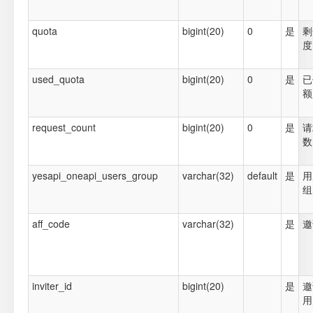
quota
bigint(20)
0
是
剩
度
used_quota
bigint(20)
0
是
已
额
request_count
bigint(20)
0
是
请
数
yesapi_oneapi_users_group
varchar(32)
default
是
用
组
aff_code
varchar(32)
是
邀
inviter_id
bigint(20)
是
邀
用