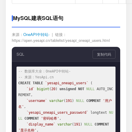
MySQL建表SQL语句
来源：
OneAPI中转站-
| 链接：
https://open.yesapi.cn/tablelist/yesapi_oneapi_users.html
SQL
复制代码
-- 数据库大全：OneAPI中转站-
-- 来源：YesApi.cn
CREATE
TABLE
`yesapi_oneapi_users`
 (

`id`
bigint
(
20
) 
unsigned
NOT
NULL
 AUTO_INC
REMENT,

`username`
varchar
(
191
) 
NULL
COMMENT
'用户
名'
,

`yesapi_oneapi_users_password`
 longtext 
NU
LL
COMMENT
'密码哈希'
,

`display_name`
varchar
(
191
) 
NULL
COMMENT
'显示名称'
,
