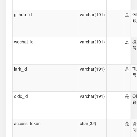
github_id
varchar(191)
是
Gi
账
wechat_id
varchar(191)
是
微
号
lark_id
varchar(191)
是
飞
号
oidc_id
varchar(191)
是
O
账
access_token
char(32)
是
管
问