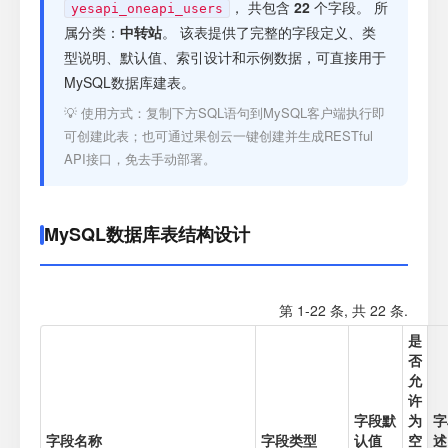
注册
， 共包含
22
个字段。 所
yesapi_oneapi_users
属分类：
中转站
。 该表提供了完整的字段定义、类
型说明、默认值、索引设计和示例数据，可直接用于
登录
MySQL数据库建表。
💡 使用方式：复制下方SQL语句到MySQL客户端执行即
接口测试
可创建此表；也可通过果创云一键创建并生成RESTful
API接口，免去手动部署。
MySQL数据库表结构设计
第 1-22 条, 共 22 条.
是
否
允
许
字段默
为
字
字段名称
字段类型
认值
空
述