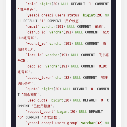
`role`
bigint
(
20
) 
NULL
DEFAULT
'1'
COMMENT
'用户角色'
,

`yesapi_oneapi_users_status`
bigint
(
20
) 
NU
LL
DEFAULT
'1'
COMMENT
'用户状态'
,

`email`
varchar
(
191
) 
NULL
COMMENT
'邮箱'
,

`github_id`
varchar
(
191
) 
NULL
COMMENT
'Git
Hub账号ID'
,

`wechat_id`
varchar
(
191
) 
NULL
COMMENT
'微
信账号ID'
,

`lark_id`
varchar
(
191
) 
NULL
COMMENT
'飞书账
号ID'
,

`oidc_id`
varchar
(
191
) 
NULL
COMMENT
'OIDC
账号ID'
,

`access_token`
char
(
32
) 
NULL
COMMENT
'管理
访问令牌'
,

`quota`
bigint
(
20
) 
NULL
DEFAULT
'0'
COMMEN
T
'剩余额度'
,

`used_quota`
bigint
(
20
) 
NULL
DEFAULT
'0'
C
OMMENT
'已使用额度'
,

`request_count`
bigint
(
20
) 
NULL
DEFAULT
'0'
COMMENT
'请求次数'
,

`yesapi_oneapi_users_group`
varchar
(
32
) 
NU