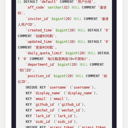
LL
DEFAULT
'default'
COMMENT
'用户分组'
,

`aff_code`
varchar
(
32
) 
NULL
COMMENT
'邀请
码'
,

`inviter_id`
bigint
(
20
) 
NULL
COMMENT
'邀请
人用户ID'
,

`created_time`
bigint
(
20
) 
NULL
DEFAULT
'0'
COMMENT
'创建时间戳'
,

`updated_time`
bigint
(
20
) 
NULL
DEFAULT
'0'
COMMENT
'更新时间戳'
,

`daily_quota_limit`
bigint
(
20
) 
NULL
DEFAUL
T
'0'
COMMENT
'每日额度阀值(0=不限制)'
,

`department_id`
bigint
(
20
) 
NULL
COMMENT
'部门ID'
,

`position_id`
bigint
(
20
) 
NULL
COMMENT
'岗
位ID'
,

UNIQUE
KEY
`username`
 (
`username`
),

KEY
`display_name`
 (
`display_name`
),

KEY
`email`
 (
`email`
),

KEY
`github_id`
 (
`github_id`
),

KEY
`wechat_id`
 (
`wechat_id`
),

KEY
`lark_id`
 (
`lark_id`
),

KEY
`oidc_id`
 (
`oidc_id`
),

UNIQUE
KEY
`access_token`
 (
`access_token