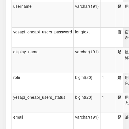
username
varchar(191)
是
用
yesapi_oneapi_users_password
longtext
否
密
希
display_name
varchar(191)
是
显
称
role
bigint(20)
1
是
用
色
yesapi_oneapi_users_status
bigint(20)
1
是
用
态
email
varchar(191)
是
邮