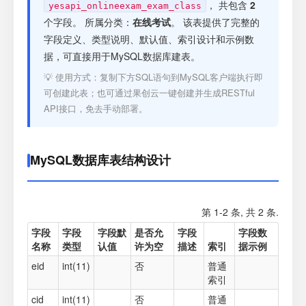
注册
， 共包含
2
yesapi_onlineexam_exam_class
个字段。 所属分类：
在线考试
。 该表提供了完整的
字段定义、类型说明、默认值、索引设计和示例数
登录
据，可直接用于MySQL数据库建表。
💡 使用方式：复制下方SQL语句到MySQL客户端执行即
接口测试
可创建此表；也可通过果创云一键创建并生成RESTful
API接口，免去手动部署。
MySQL数据库表结构设计
第 1-2 条, 共 2 条.
字段
字段
字段默
是否允
字段
字段数
名称
类型
认值
许为空
描述
索引
据示例
eid
int(11)
否
普通
索引
cid
int(11)
否
普通