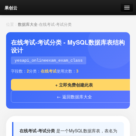
果创云
数据表单
位置：
数据库大全
›
在线考试-考试分类
API接口
在线考试-考试分类 - MySQL数据库表结构
设计
云存储
yesapi_onlineexam_exam_class
流量
剩余接口流量
字段数：
2
分类：
在线考试
使用次数：
3
我的
+ 立即免费创建此表
← 返回数据库大全
套餐
加流量
在线考试-考试分类
是一个MySQL数据库表，表名为