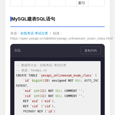
索引
MySQL建表SQL语句
来源：
在线考试-考试分类
| 链接：
https://open.yesapi.cn/tablelist/yesapi_onlineexam_exam_class.html
SQL
复制代码
-- 数据库大全：在线考试-考试分类
-- 来源：YesApi.cn
CREATE
TABLE
`yesapi_onlineexam_exam_class`
 (

`id`
bigint
(
20
) 
unsigned
NOT
NULL
 AUTO_INC
REMENT,

`eid`
int
(
11
) 
NOT
NULL
COMMENT
''
,

`cid`
int
(
11
) 
NOT
NULL
COMMENT
''
,

KEY
`eid`
 (
`eid`
),

KEY
`cid`
 (
`cid`
),

    PRIMARY 
KEY
 (
`id`
)
