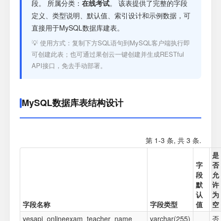
注册
段。 所属分类：
在线考试
。 该表提供了完整的字段
定义、类型说明、默认值、索引设计和示例数据，可
直接用于MySQL数据库建表。
登录
💡 使用方式：复制下方SQL语句到MySQL客户端执行即
可创建此表；也可通过果创云一键创建并生成RESTful
接口测试
API接口，免去手动部署。
MySQL数据库表结构设计
第 1-3 条, 共 3 条.
是
字
否
段
允
默
许
认
为
字段名称
字段类型
值
空
yesapi_onlineexam_teacher_name
varchar(255)
否