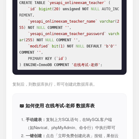
CREATE
TABLE
`yesapi_onlineexam_teacher`
 (

`id`
bigint
(
20
) 
unsigned
NOT
NULL
 AUTO_INC
REMENT,

`yesapi_onlineexam_teacher_name`
varchar
(
2
55
) 
NOT
NULL
COMMENT
''
,

`yesapi_onlineexam_teacher_password`
varch
ar
(
255
) 
NOT
NULL
COMMENT
''
,

`modified`
bit
(
1
) 
NOT
NULL
DEFAULT
'b'
0
''
COMMENT
''
,

    PRIMARY 
KEY
 (
`id`
)

) 
ENGINE
=
InnoDB
COMMENT
'在线考试-老师'
;
复制后，到数据库执行，即可创建此数据库表。
📖 如何使用 在线考试-老师 数据库表
手动建表：
复制上方SQL语句，在MySQL客户端
（如Navicat、phpMyAdmin、命令行）中执行即可
一键创建：
点击「立即免费创建此表」按钮，果创云