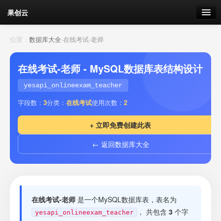
果创云
数据表单
位置：
数据库大全
›
在线考试-老师
API接口
在线考试-老师 - MySQL数据库表结构设计
云存储
yesapi_onlineexam_teacher
字段数：
3
分类：
在线考试
使用次数：
2
流量
剩余接口流量
+ 立即免费创建此表
我的
← 返回数据库大全
套餐
加流量
在线考试-老师
是一个MySQL数据库表，表名为
， 共包含
3
个字
yesapi_onlineexam_teacher