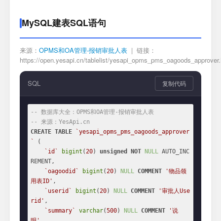
MySQL建表SQL语句
来源：
OPMS和OA管理-报销审批人表
| 链接：
https://open.yesapi.cn/tablelist/yesapi_opms_pms_oagoods_approver.
SQL
复制代码
-- 数据库大全：OPMS和OA管理-报销审批人表
-- 来源：YesApi.cn
CREATE
TABLE
`yesapi_opms_pms_oagoods_approver
`
 (

`id`
bigint
(
20
) 
unsigned
NOT
NULL
 AUTO_INC
REMENT,

`oagoodid`
bigint
(
20
) 
NULL
COMMENT
'物品领
用表ID'
,

`userid`
bigint
(
20
) 
NULL
COMMENT
'审批人Use
rid'
,

`summary`
varchar
(
500
) 
NULL
COMMENT
'说
明'
,
