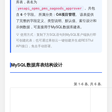
注册
库表，表名为
， 共包
yesapi_opms_pms_oagoods_approver
含
6
个字段。 所属分类：
OA项目管理
。 该表提供
登录
了完整的字段定义、类型说明、默认值、索引设计和
示例数据，可直接用于MySQL数据库建表。
接口测试
💡 使用方式：复制下方SQL语句到MySQL客户端执行即
可创建此表；也可通过果创云一键创建并生成RESTful
API接口，免去手动部署。
MySQL数据库表结构设计
第 1-6 条, 共 6 条.