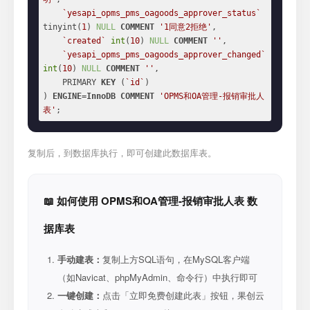
`yesapi_opms_pms_oagoods_approver_status`
tinyint(
1
) 
NULL
COMMENT
'1同意2拒绝'
,

`created`
int
(
10
) 
NULL
COMMENT
''
,

`yesapi_opms_pms_oagoods_approver_changed`
int
(
10
) 
NULL
COMMENT
''
,

    PRIMARY 
KEY
 (
`id`
)

) 
ENGINE
=
InnoDB
COMMENT
'OPMS和OA管理-报销审批人
表'
;
复制后，到数据库执行，即可创建此数据库表。
📖 如何使用 OPMS和OA管理-报销审批人表 数
据库表
手动建表：
复制上方SQL语句，在MySQL客户端
（如Navicat、phpMyAdmin、命令行）中执行即可
一键创建：
点击「立即免费创建此表」按钮，果创云