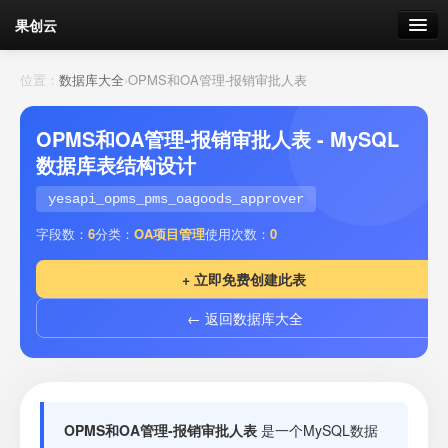
果创云
数据表单
位置：
数据库大全
›
OPMS和OA管理-报销审批人表
API接口
OPMS和OA管理-报销审批人表 - MySQL
数据库表结构设计
云存储
yesapi_opms_pms_oagoods_approver
流量
剩余接口流量
字段数：
6
分类：
OA项目管理
使用次数：
0
我的
+ 立即免费创建此表
← 返回数据库大全
套餐
加流量
OPMS和OA管理-报销审批人表
是一个MySQL数据