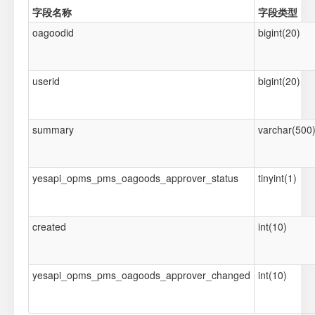
字段名称
字段类型
oagoodid
bigint(20)
userid
bigint(20)
summary
varchar(500
yesapi_opms_pms_oagoods_approver_status
tinyint(1)
created
int(10)
yesapi_opms_pms_oagoods_approver_changed
int(10)