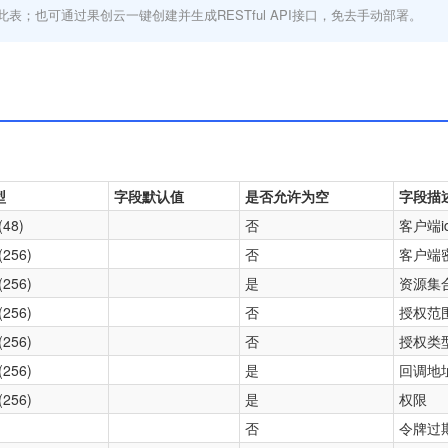
此表；也可通过果创云一键创建并生成RESTful API接口，免去手动部署。
型
字段默认值
是否允许为空
字段描
(48)
否
客户端i
(256)
否
客户端
(256)
是
资源集
(256)
否
授权范
(256)
否
授权类
(256)
是
回调地
(256)
是
权限
否
令牌过