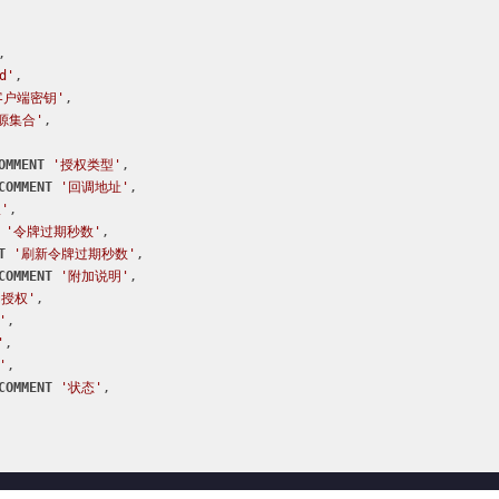


d'
,

客户端密钥'
,

源集合'
,

OMMENT
'授权类型'
,

COMMENT
'回调地址'
,

'
,

'令牌过期秒数'
,

T
'刷新令牌过期秒数'
,

COMMENT
'附加说明'
,

动授权'
,

'
,

'
,

'
,

COMMENT
'状态'
,


