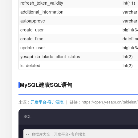
refresh_token_validity
int(11)
additional_information
varchar
autoapprove
varchar
create_user
bigint(6
create_time
datetim
update_user
bigint(6
yesapi_sb_blade_client_status
int(2)
is_deleted
int(2)
MySQL建表SQL语句
来源：
开发平台-客户端表
| 链接：https://open.yesapi.cn/tablelist/
SQL
-- 数据库大全：开发平台-客户端表