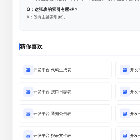
Q：这张表的索引有哪些？
A：仅有主键索引(id)。
猜你喜欢
🗃
开发平台-代码生成表
🗃
开发
🗃
开发平台-接口日志表
🗃
开发
🗃
开发平台-通知公告表
🗃
开发
🗃
开发平台-报表文件表
🗃
开发