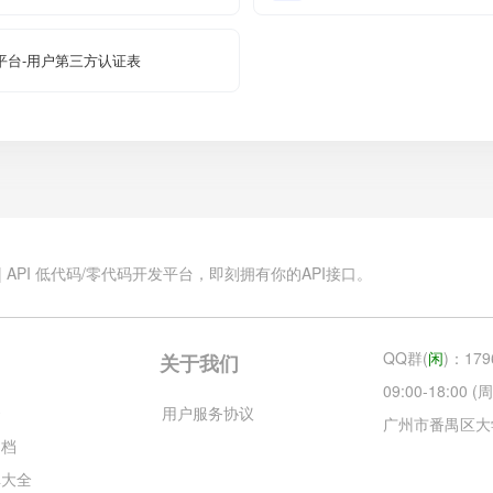
平台-用户第三方认证表
.cn | API 低代码/零代码开发平台，即刻拥有你的API接口。
QQ群(
闲
)：179
关于我们
09:00-18:00
云
用户服务协议
广州市番禺区大
文档
库大全