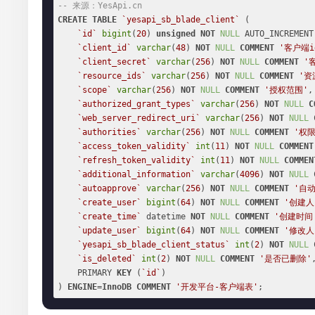
-- 来源：YesApi.cn
CREATE
TABLE
`yesapi_sb_blade_client`
 (

`id`
bigint
(
20
) 
unsigned
NOT
NULL
 AUTO_INCREMENT,
`client_id`
varchar
(
48
) 
NOT
NULL
COMMENT
'客户端i
`client_secret`
varchar
(
256
) 
NOT
NULL
COMMENT
'
`resource_ids`
varchar
(
256
) 
NOT
NULL
COMMENT
'资
`scope`
varchar
(
256
) 
NOT
NULL
COMMENT
'授权范围'
,

`authorized_grant_types`
varchar
(
256
) 
NOT
NULL
C
`web_server_redirect_uri`
varchar
(
256
) 
NOT
NULL
`authorities`
varchar
(
256
) 
NOT
NULL
COMMENT
'权限
`access_token_validity`
int
(
11
) 
NOT
NULL
COMMENT
`refresh_token_validity`
int
(
11
) 
NOT
NULL
COMMEN
`additional_information`
varchar
(
4096
) 
NOT
NULL
`autoapprove`
varchar
(
256
) 
NOT
NULL
COMMENT
'自
`create_user`
bigint
(
64
) 
NOT
NULL
COMMENT
'创建人
`create_time`
 datetime 
NOT
NULL
COMMENT
'创建时间
`update_user`
bigint
(
64
) 
NOT
NULL
COMMENT
'修改人
`yesapi_sb_blade_client_status`
int
(
2
) 
NOT
NULL
`is_deleted`
int
(
2
) 
NOT
NULL
COMMENT
'是否已删除'
,
    PRIMARY 
KEY
 (
`id`
)

) 
ENGINE
=
InnoDB
COMMENT
'开发平台-客户端表'
;