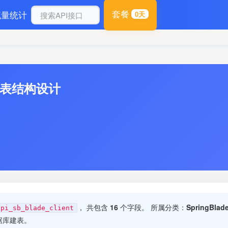
套餐
流量统计
0天
库表结构设计
， 共包含
16
个字段。 所属分类：
SpringBl
api_sb_blade_client
据库建表。