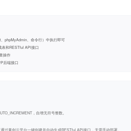
t、phpMyAdmin、命令行）中执行即可
ESTful API接口
查操作
PP后端接口
ULL AUTO_INCREMENT，自增无符号整数。
通过果创云平台一键创建并自动生成RESTful API接口，无需手动部署。