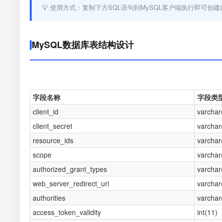
💡 使用方式：复制下方SQL语句到MySQL客户端执行即可创建
MySQL数据库表结构设计
字段名称
字段类
client_id
varchar
client_secret
varchar
resource_ids
varchar
scope
varchar
authorized_grant_types
varchar
web_server_redirect_uri
varchar
authorities
varchar
access_token_validity
int(11)