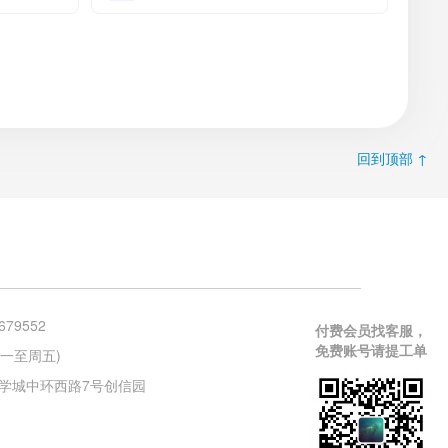
回到顶部 ↑
679552
付费会员找客服，
免费账号请提工单
 (周一至周五)
学城中环西路7号创信园