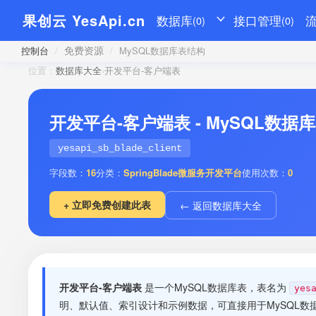
果创云 YesApi.cn
数据库
接口管理
(0)
(0)
免费资源
控制台
/
/
MySQL数据库表结构
位置：
数据库大全
›
开发平台-客户端表
开发平台-客户端表 - MySQL数据
yesapi_sb_blade_client
字段数：
16
分类：
SpringBlade微服务开发平台
使用次数：
0
+ 立即免费创建此表
← 返回数据库大全
开发平台-客户端表
是一个MySQL数据库表，表名为
yes
明、默认值、索引设计和示例数据，可直接用于MySQL数