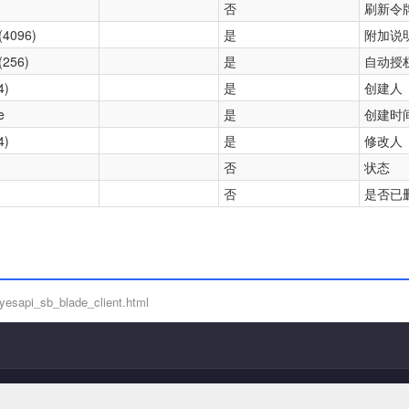
否
刷新令
(4096)
是
附加说
(256)
是
自动授
4)
是
创建人
e
是
创建时
4)
是
修改人
否
状态
否
是否已
yesapi_sb_blade_client.html