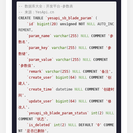
-- 数据库大全：开发平台-参数表
-- 来源：YesApi.cn
CREATE
TABLE
`yesapi_sb_blade_param`
 (

`id`
bigint
(
20
) 
unsigned
NOT
NULL
 AUTO_INC
REMENT,

`param_name`
varchar
(
255
) 
NULL
COMMENT
'参
数名'
,

`param_key`
varchar
(
255
) 
NULL
COMMENT
'参
数键'
,

`param_value`
varchar
(
255
) 
NULL
COMMENT
'参数值'
,

`remark`
varchar
(
255
) 
NULL
COMMENT
'备注'
,

`create_user`
bigint
(
64
) 
NULL
COMMENT
'创
建人'
,

`create_time`
 datetime 
NULL
COMMENT
'创建时
间'
,

`update_user`
bigint
(
64
) 
NULL
COMMENT
'修
改人'
,

`yesapi_sb_blade_param_status`
int
(
2
) 
NULL
COMMENT
'状态'
,

`is_deleted`
int
(
2
) 
NULL
DEFAULT
'0'
COMME
NT
'是否已删除'
,
