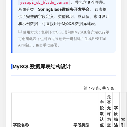
注册
， 共包含
9
个字段。
yesapi_sb_blade_param
所属分类：
SpringBlade微服务开发平台
。 该表提
供了完整的字段定义、类型说明、默认值、索引设计
登录
和示例数据，可直接用于MySQL数据库建表。
💡 使用方式：复制下方SQL语句到MySQL客户端执行即
接口测试
可创建此表；也可通过果创云一键创建并生成RESTful
API接口，免去手动部署。
MySQL数据库表结构设计
第 1-9 条, 共 9 条.
是
字
否
段
允
字
默
许
段
认
为
描
索
字段名称
字段类型
值
空
述
引