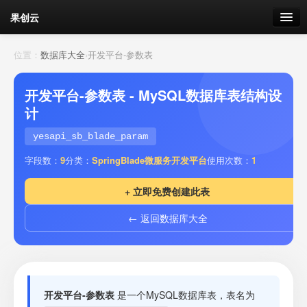
果创云
数据表单
位置：
数据库大全
›
开发平台-参数表
API接口
开发平台-参数表 - MySQL数据库表结构设
计
云存储
yesapi_sb_blade_param
流量
剩余接口流量
字段数：
9
分类：
SpringBlade微服务开发平台
使用次数：
1
我的
+ 立即免费创建此表
← 返回数据库大全
套餐
加流量
开发平台-参数表
是一个MySQL数据库表，表名为