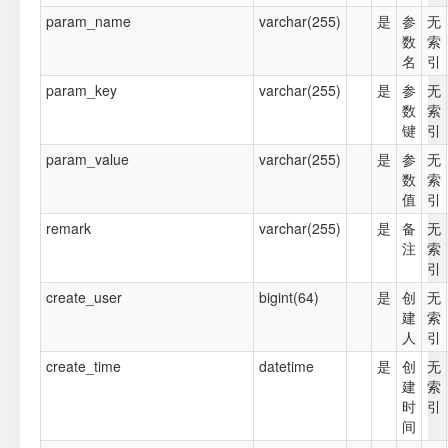
param_name
varchar(255)
是
参
无
数
索
名
引
param_key
varchar(255)
是
参
无
数
索
键
引
param_value
varchar(255)
是
参
无
数
索
值
引
remark
varchar(255)
是
备
无
注
索
引
create_user
bigint(64)
是
创
无
建
索
人
引
create_time
datetime
是
创
无
建
索
时
引
间