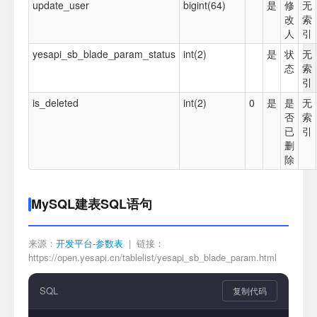
update_user
bigint(64)
是
修
无
改
索
人
引
yesapi_sb_blade_param_status
int(2)
是
状
无
态
索
引
is_deleted
int(2)
0
是
是
无
否
索
已
引
删
除
MySQL建表SQL语句
来源：
开发平台-参数表
| 链接：
https://open.yesapi.cn/tablelist/yesapi_sb_blade_param.html
SQL
复制代码