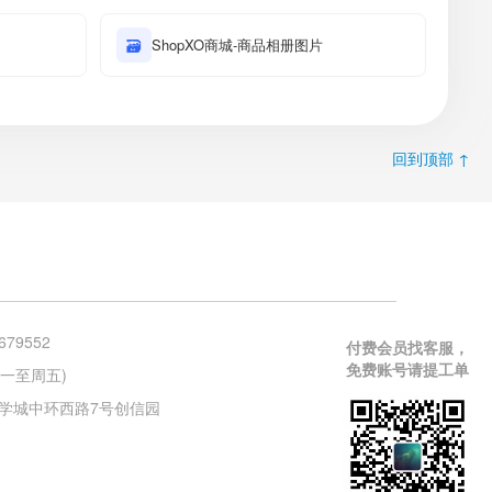
🗃
ShopXO商城-商品相册图片
回到顶部 ↑
679552
付费会员找客服，
免费账号请提工单
 (周一至周五)
学城中环西路7号创信园