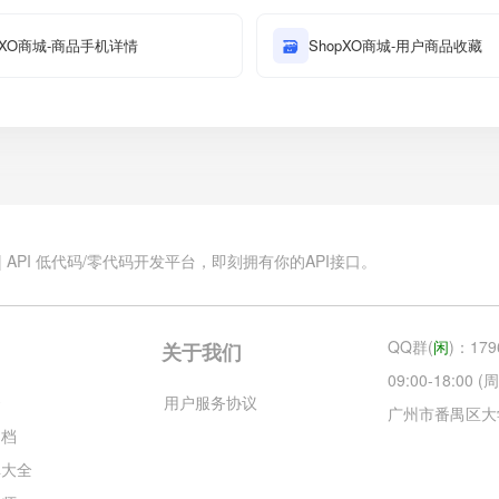
pXO商城-商品手机详情
🗃
ShopXO商城-用户商品收藏
.cn | API 低代码/零代码开发平台，即刻拥有你的API接口。
QQ群(
闲
)：179
关于我们
09:00-18:00
云
用户服务协议
广州市番禺区大
文档
库大全