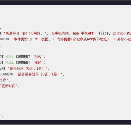


T
'所属平台（pc PC网站, h5 H5手机网站, app 手机APP, alipay 支付宝小
MMENT
'事件类型（0 WEB页面, 1 内部页面(小程序或APP内部地址), 2 外部小
,

'
,

OT
NULL
COMMENT
'别名'
,

OT
NULL
COMMENT
'描述'
,

ENT
'是否启用（0否，1是）'
,

COMMENT
'是否需要登录（0否，1是）'
,

'排序'
,

'更新时间'
,

'
;