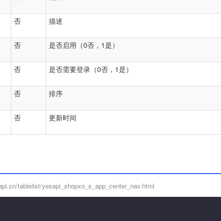
否
描述
否
是否启用（0否，1是）
否
是否需要登录（0否，1是）
否
排序
否
更新时间
.cn/tablelist/yesapi_shopxo_s_app_center_nav.html