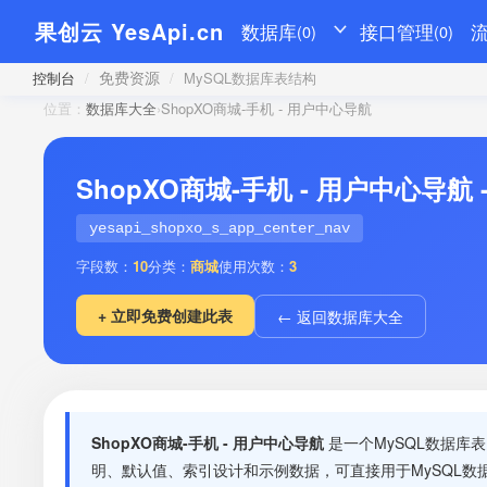
果创云 YesApi.cn
数据库
接口管理
(0)
(0)
免费资源
控制台
/
/
MySQL数据库表结构
位置：
数据库大全
›
ShopXO商城-手机 - 用户中心导航
ShopXO商城-手机 - 用户中心导航
yesapi_shopxo_s_app_center_nav
字段数：
10
分类：
商城
使用次数：
3
+ 立即免费创建此表
← 返回数据库大全
ShopXO商城-手机 - 用户中心导航
是一个MySQL数据库
明、默认值、索引设计和示例数据，可直接用于MySQL数