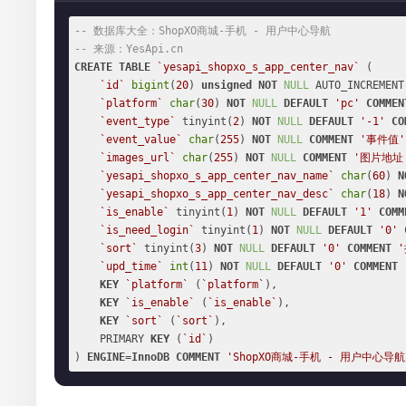
-- 数据库大全：ShopXO商城-手机 - 用户中心导航
-- 来源：YesApi.cn
CREATE
TABLE
`yesapi_shopxo_s_app_center_nav`
 (

`id`
bigint
(
20
) 
unsigned
NOT
NULL
 AUTO_INCREMENT,
`platform`
char
(
30
) 
NOT
NULL
DEFAULT
'pc'
COMMEN
`event_type`
 tinyint(
2
) 
NOT
NULL
DEFAULT
'-1'
CO
`event_value`
char
(
255
) 
NOT
NULL
COMMENT
'事件值'
`images_url`
char
(
255
) 
NOT
NULL
COMMENT
'图片地址
`yesapi_shopxo_s_app_center_nav_name`
char
(
60
) 
N
`yesapi_shopxo_s_app_center_nav_desc`
char
(
18
) 
N
`is_enable`
 tinyint(
1
) 
NOT
NULL
DEFAULT
'1'
COMM
`is_need_login`
 tinyint(
1
) 
NOT
NULL
DEFAULT
'0'
`sort`
 tinyint(
3
) 
NOT
NULL
DEFAULT
'0'
COMMENT
`upd_time`
int
(
11
) 
NOT
NULL
DEFAULT
'0'
COMMENT
KEY
`platform`
 (
`platform`
),

KEY
`is_enable`
 (
`is_enable`
),

KEY
`sort`
 (
`sort`
),

    PRIMARY 
KEY
 (
`id`
)

) 
ENGINE
=
InnoDB
COMMENT
'ShopXO商城-手机 - 用户中心导航