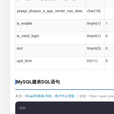
yesapi_shopxo_s_app_center_nav_desc
char(18)
is_enable
tinyint(1)
1
is_need_login
tinyint(1)
0
sort
tinyint(3)
0
upd_time
int(11)
0
MySQL建表SQL语句
来源：
ShopXO商城-手机 - 用户中心导航
| 链接：https://open.yesapi
SQL