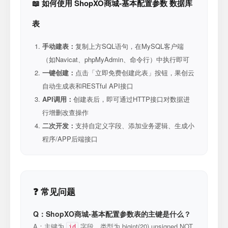
📖 如何使用 ShopXO商城-基本配置参数 数据库
表
手动建表：
复制上方SQL语句，在MySQL客户端
（如Navicat、phpMyAdmin、命令行）中执行即可
一键创建：
点击「立即免费创建此表」按钮，果创云
自动生成表和RESTful API接口
API调用：
创建表后，即可通过HTTP接口对数据进
行增删改查操作
二次开发：
支持自定义字段、添加业务逻辑、生成小
程序/APP后端接口
❓ 常见问题
Q：ShopXO商城-基本配置参数表的主键是什么？
A：主键为
字段，类型为 bigint(20) unsigned NOT
id