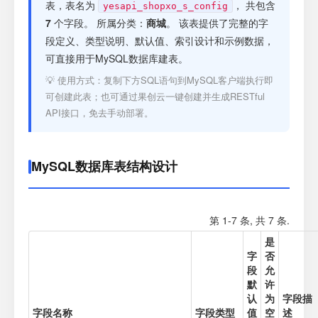
注册
表，表名为
， 共包含
yesapi_shopxo_s_config
7
个字段。 所属分类：
商城
。 该表提供了完整的字
段定义、类型说明、默认值、索引设计和示例数据，
登录
可直接用于MySQL数据库建表。
💡 使用方式：复制下方SQL语句到MySQL客户端执行即
接口测试
可创建此表；也可通过果创云一键创建并生成RESTful
API接口，免去手动部署。
MySQL数据库表结构设计
第 1-7 条, 共 7 条.
是
字
否
段
允
默
许
认
为
字段描
字段名称
字段类型
值
空
述