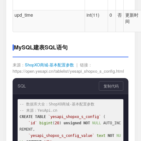
upd_time
int(11)
0
否
更新时
间
MySQL建表SQL语句
来源：
ShopXO商城-基本配置参数
| 链接：
https://open.yesapi.cn/tablelist/yesapi_shopxo_s_config.html
SQL
复制代码
-- 数据库大全：ShopXO商城-基本配置参数
-- 来源：YesApi.cn
CREATE
TABLE
`yesapi_shopxo_s_config`
 (

`id`
bigint
(
20
) 
unsigned
NOT
NULL
 AUTO_INC
REMENT,

`yesapi_shopxo_s_config_value`
text
NOT
NU