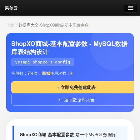
果创云
数据表单
位置：
数据库大全
›
ShopXO商城-基本配置参数
API接口
ShopXO商城-基本配置参数 - MySQL数据
库表结构设计
云存储
yesapi_shopxo_s_config
流量
剩余接口流量
字段数：
7
分类：
商城
使用次数：
4
我的
+ 立即免费创建此表
← 返回数据库大全
套餐
加流量
ShopXO商城-基本配置参数
是一个MySQL数据库