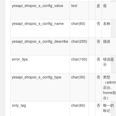
yesapi_shopxo_s_config_value
text
是
值
yesapi_shopxo_s_config_name
char(60)
否
名称
yesapi_shopxo_s_config_describe
char(255)
否
描述
error_tips
char(150)
否
错误提
示
yesapi_shopxo_s_config_type
char(30)
否
类型
（admi
后台,
home前
台）
only_tag
char(60)
否
唯一的
标记