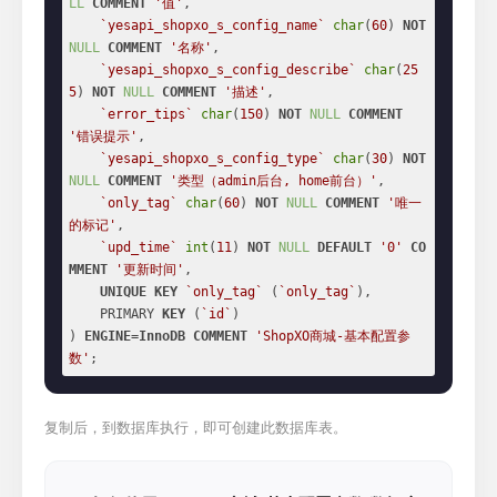
LL
COMMENT
'值'
,

`yesapi_shopxo_s_config_name`
char
(
60
) 
NOT
NULL
COMMENT
'名称'
,

`yesapi_shopxo_s_config_describe`
char
(
25
5
) 
NOT
NULL
COMMENT
'描述'
,

`error_tips`
char
(
150
) 
NOT
NULL
COMMENT
'错误提示'
,

`yesapi_shopxo_s_config_type`
char
(
30
) 
NOT
NULL
COMMENT
'类型（admin后台, home前台）'
,

`only_tag`
char
(
60
) 
NOT
NULL
COMMENT
'唯一
的标记'
,

`upd_time`
int
(
11
) 
NOT
NULL
DEFAULT
'0'
CO
MMENT
'更新时间'
,

UNIQUE
KEY
`only_tag`
 (
`only_tag`
),

    PRIMARY 
KEY
 (
`id`
)

) 
ENGINE
=
InnoDB
COMMENT
'ShopXO商城-基本配置参
数'
;
复制后，到数据库执行，即可创建此数据库表。