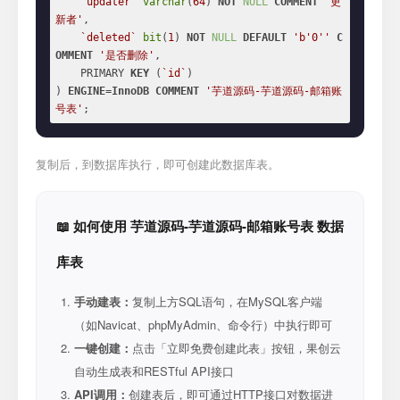
`updater`
varchar
(
64
) 
NOT
NULL
COMMENT
'更
新者'
,

`deleted`
bit
(
1
) 
NOT
NULL
DEFAULT
'b'
0
''
C
OMMENT
'是否删除'
,

    PRIMARY 
KEY
 (
`id`
)

) 
ENGINE
=
InnoDB
COMMENT
'芋道源码-芋道源码-邮箱账
号表'
;
复制后，到数据库执行，即可创建此数据库表。
📖 如何使用 芋道源码-芋道源码-邮箱账号表 数据
库表
手动建表：
复制上方SQL语句，在MySQL客户端
（如Navicat、phpMyAdmin、命令行）中执行即可
一键创建：
点击「立即免费创建此表」按钮，果创云
自动生成表和RESTful API接口
API调用：
创建表后，即可通过HTTP接口对数据进