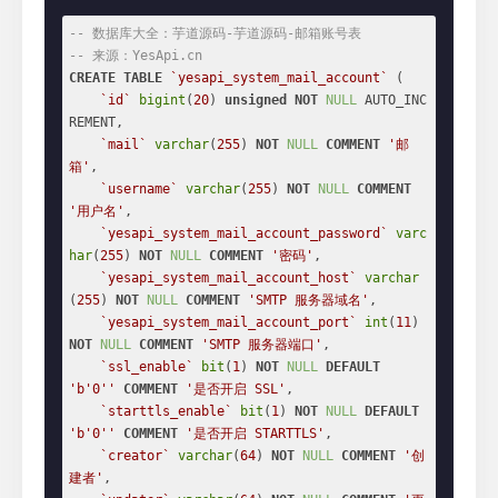
-- 数据库大全：芋道源码-芋道源码-邮箱账号表
-- 来源：YesApi.cn
CREATE
TABLE
`yesapi_system_mail_account`
 (

`id`
bigint
(
20
) 
unsigned
NOT
NULL
 AUTO_INC
REMENT,

`mail`
varchar
(
255
) 
NOT
NULL
COMMENT
'邮
箱'
,

`username`
varchar
(
255
) 
NOT
NULL
COMMENT
'用户名'
,

`yesapi_system_mail_account_password`
varc
har
(
255
) 
NOT
NULL
COMMENT
'密码'
,

`yesapi_system_mail_account_host`
varchar
(
255
) 
NOT
NULL
COMMENT
'SMTP 服务器域名'
,

`yesapi_system_mail_account_port`
int
(
11
) 
NOT
NULL
COMMENT
'SMTP 服务器端口'
,

`ssl_enable`
bit
(
1
) 
NOT
NULL
DEFAULT
'b'
0
''
COMMENT
'是否开启 SSL'
,

`starttls_enable`
bit
(
1
) 
NOT
NULL
DEFAULT
'b'
0
''
COMMENT
'是否开启 STARTTLS'
,

`creator`
varchar
(
64
) 
NOT
NULL
COMMENT
'创
建者'
,
