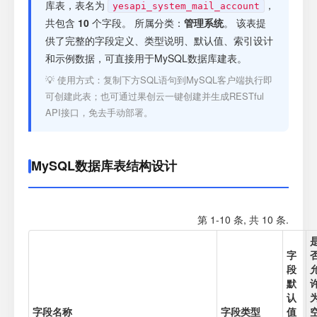
注册
库表，表名为
，
yesapi_system_mail_account
共包含
10
个字段。 所属分类：
管理系统
。 该表提
供了完整的字段定义、类型说明、默认值、索引设计
登录
和示例数据，可直接用于MySQL数据库建表。
💡 使用方式：复制下方SQL语句到MySQL客户端执行即
接口测试
可创建此表；也可通过果创云一键创建并生成RESTful
API接口，免去手动部署。
MySQL数据库表结构设计
第 1-10 条, 共 10 条.
字
段
默
认
字段名称
字段类型
值