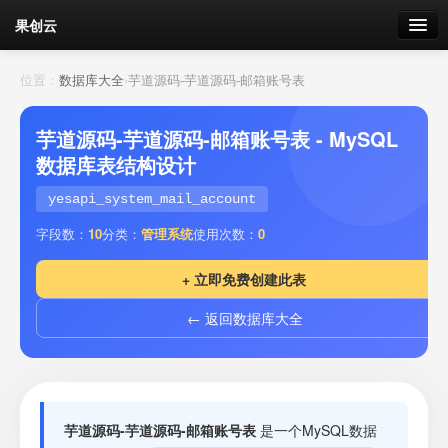
果创云
数据表单
位置：
数据库大全
›
芋道源码-芋道源码-邮箱账号表
API接口
芋道源码-芋道源码-邮箱账号表 - MySQL
数据库表结构设计
云存储
yesapi_system_mail_account
流量
剩余接口流量
字段数：
10
分类：
管理系统
使用次数：
0
我的
+ 立即免费创建此表
← 返回数据库大全
套餐
加流量
芋道源码-芋道源码-邮箱账号表
是一个MySQL数据