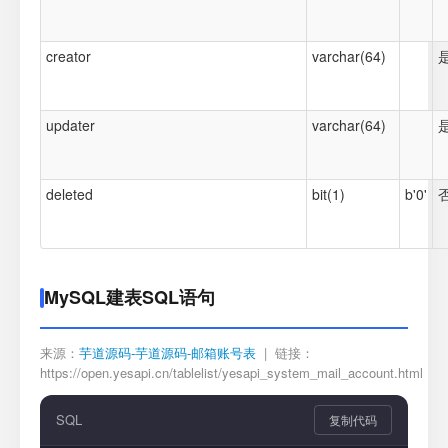
creator
varchar(64)
updater
varchar(64)
deleted
bit(1)
b'0'
MySQL建表SQL语句
来源：
芋道源码-芋道源码-邮箱账号表
| 链接：
https://open.yesapi.cn/tablelist/yesapi_system_mail_account.html
SQL
复制代码